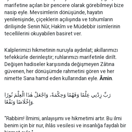
marifetine açılan bir pencere olarak görebilmeyi bize
nasip eyle. Mevsimlerin dönüşünde, hayatın
yenilenişinde, çiçeklerin açılışında ve tohumların
dirilişinde Senin Nûr, Hakîm ve Müdebbir isimlerinin
tecellilerini okuyabilen basiret ver.
Kalplerimizi hikmetinin nuruyla aydınlat; akıllarımızı
tefekkürle derinleştir; ruhlarımızı marifetinle dirilt.
Değişen hadiseler karşısında değişmeyen Zâtına
güvenen, her dönüşümde rahmetini gören ve her
nimette Sana hamd eden kullarından eyle.
Âmin
.
رَبِّ زِدْنِي عِلْمًا وَفَهْمًا وَحِكْمَةً، وَاجْعَلْ هٰذَا الْعِلْمَ نُورًا
وَإِخْلَاصًا وَنَفْعًا.
"Rabbim! İlmimi, anlayışımı ve hikmetimi artır. Bu ilmi
benim için bir nur, ihlâs vesilesi ve insanlığa faydalı bir