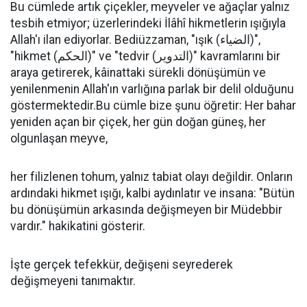
Bu cümlede artık çiçekler, meyveler ve ağaçlar yalnız
tesbih etmiyor; üzerlerindeki İlâhî hikmetlerin ışığıyla
Allah'ı ilan ediyorlar. Bediüzzaman, "ışık (الضياء)",
"hikmet (الحكم)" ve "tedvir (التدوير)" kavramlarını bir
araya getirerek, kâinattaki sürekli dönüşümün ve
yenilenmenin Allah'ın varlığına parlak bir delil olduğunu
göstermektedir.Bu cümle bize şunu öğretir: Her bahar
yeniden açan bir çiçek, her gün doğan güneş, her
olgunlaşan meyve,
her filizlenen tohum, yalnız tabiat olayı değildir. Onların
ardındaki hikmet ışığı, kalbi aydınlatır ve insana: "Bütün
bu dönüşümün arkasında değişmeyen bir Müdebbir
vardır." hakikatini gösterir.
İşte gerçek tefekkür, değişeni seyrederek
değişmeyeni tanımaktır.