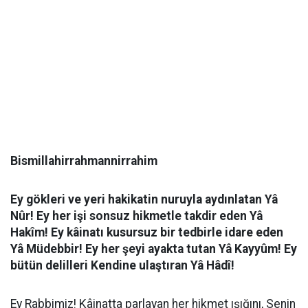
Bismillahirrahmannirrahim
Ey gökleri ve yeri hakikatin nuruyla aydınlatan Yâ
Nûr! Ey her işi sonsuz hikmetle takdir eden Yâ
Hakîm! Ey kâinatı kusursuz bir tedbirle idare eden
Yâ Müdebbir! Ey her şeyi ayakta tutan Yâ Kayyûm! Ey
bütün delilleri Kendine ulaştıran Yâ Hâdî!
Ey Rabbimiz! Kâinatta parlayan her hikmet ışığını, Senin