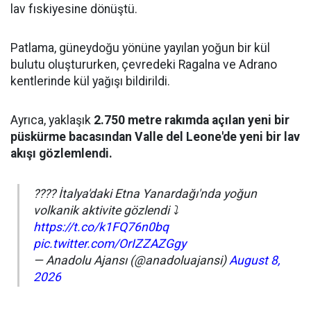
lav fıskiyesine dönüştü.
Patlama, güneydoğu yönüne yayılan yoğun bir kül
bulutu oluştururken, çevredeki Ragalna ve Adrano
kentlerinde kül yağışı bildirildi.
Ayrıca, yaklaşık
2.750 metre rakımda açılan yeni bir
püskürme bacasından Valle del Leone'de yeni bir lav
akışı gözlemlendi.
???? İtalya'daki Etna Yanardağı'nda yoğun
volkanik aktivite gözlendi ⤵️
https://t.co/k1FQ76n0bq
pic.twitter.com/OrIZZAZGgy
— Anadolu Ajansı (@anadoluajansi)
August 8,
2026