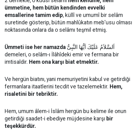
2 demekle, o kudsî selâmı
hem kendine, hem
ümmetine, hem bütün kendinden evvelki
emsallerine tamim edip
, küllî ve umumî bir selâm
suretinde gösterip, bütün mahlûkatın meb'usu olması
noktasında onlara da o selâmı teşmil etmiş.
Ümmeti ise her namazda
اَلسَّلاَمُ عَلَيْكَ اَيُّهَا النَّبِىُّ
demeleri, o selâm-ı İlâhîdeki emir ve fermana bir
imtisaldir.
Hem ona karşı biat etmektir.
Ve hergün biatını, yani memuriyetini kabul ve getirdiği
fermanlara itaatlerini tecdit ve tazelemektir.
Hem,
risaletini bir tebriktir.
Hem, umum âlem-i İslâm hergün bu kelime ile onun
getirdiği saadet-i ebediye müjdesine karşı
bir
teşekkürdür.