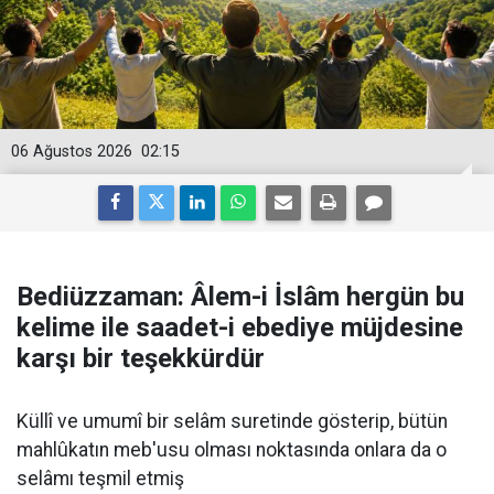
06 Ağustos 2026
02:15
Bediüzzaman: Âlem-i İslâm hergün bu
kelime ile saadet-i ebediye müjdesine
karşı bir teşekkürdür
Küllî ve umumî bir selâm suretinde gösterip, bütün
mahlûkatın meb'usu olması noktasında onlara da o
selâmı teşmil etmiş