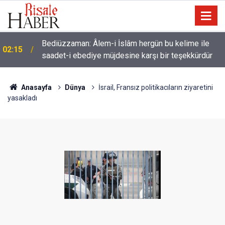
01:45
Cimrilik etme ki, Allah da senden ihsanını kesmesin
Anasayfa
Dünya
İsrail, Fransız politikacıların ziyaretini
yasakladı