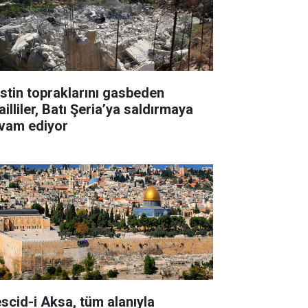
listin topraklarını gasbeden
ailliler, Batı Şeria’ya saldırmaya
vam ediyor
scid-i Aksa, tüm alanıyla