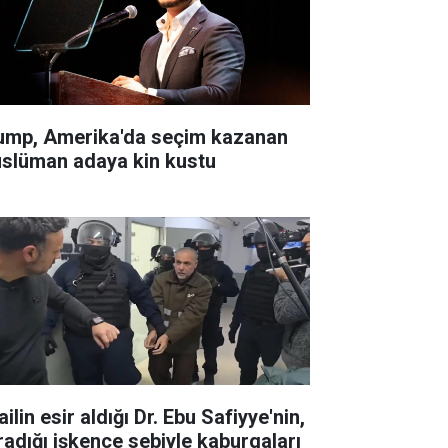
ump, Amerika'da seçim kazanan
slüman adaya kin kustu
ailin esir aldığı Dr. Ebu Safiyye'nin,
radığı işkence sebiyle kaburgaları