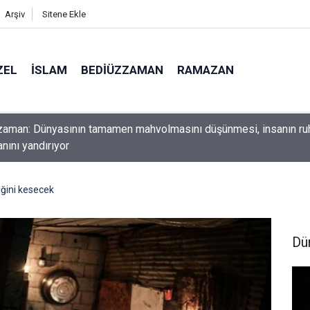
Arşiv
Sitene Ekle
ZEL
İSLAM
BEDIÜZZAMAN
RAMAZAN
ını yerde sürünmeyecek şekilde yukarıda tut
triğini kesecek
Dü