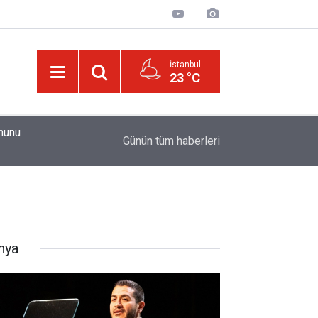
İstanbul
23 °C
01:15
Güldüren de O’dur, ağlatan da O’dur, öldüren de O’
Günün tüm
haberleri
nya