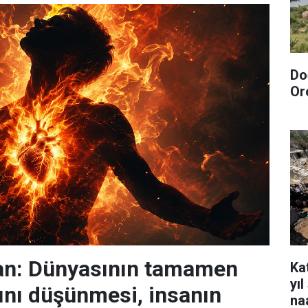
Do
Or
n: Dünyasının tamamen
Kat
yı
nı düşünmesi, insanın
na