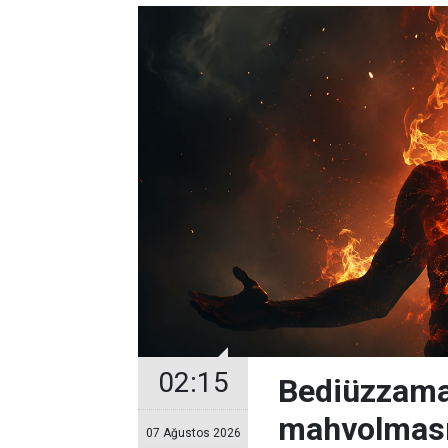
02:15
Bediüzzama
mahvolması
07 Ağustos 2026