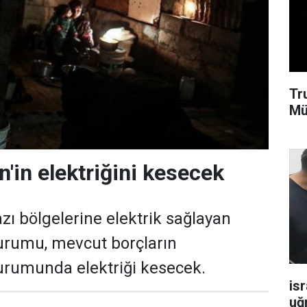
Tr
Mü
tin'in elektriğini kesecek
azı bölgelerine elektrik sağlayan
 Kurumu, mevcut borçların
umunda elektriği kesecek.
isr
uğ