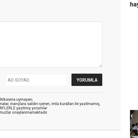
ha
litikasına uymayan;
alar, inançlara saldırı içeren, imla kuralları ile yazılmamış,
ARFLERLE yazılmış yorumlar
muzlar onaylanmamaktadır.