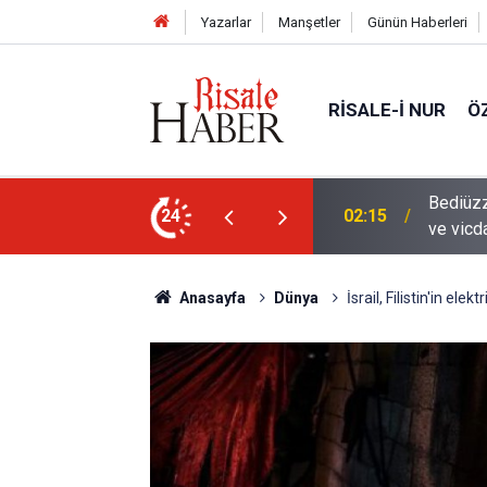
Yazarlar
Manşetler
Günün Haberleri
RISALE-I NUR
Ö
en mahvolmasını düşünmesi, insanın ruhunu
24
01:45
Paçalar
Anasayfa
Dünya
İsrail, Filistin'in elek