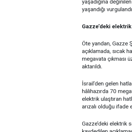
yaşadığına değinilen
yaşandığı vurgulandı
Gazze’deki elektri
Öte yandan, Gazze Şer
açıklamada, sıcak hav
megavata çıkması üze
aktarıldı.
İsrail’den gelen hat
hâlihazırda 70 megava
elektrik ulaştıran h
arızalı olduğu ifade e
Gazze’deki elektrik 
kaydedilen açıklama