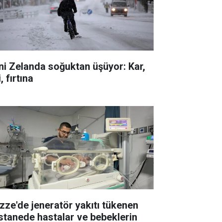
ni Zelanda soğuktan üşüyor: Kar,
i, fırtına
zze'de jeneratör yakıtı tükenen
stanede hastalar ve bebeklerin