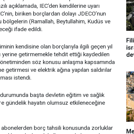
zılı açıklamada, IEC’den kendilerine uyarı
 IEC’nin, biriken borçlardan dolayı JDECO’nun
u bölgelerin (Ramallah, Beytullahim, Kudüs ve
eceği ifade edildi.
Fi
timinin kendisine olan borçlarıyla ilgili geçen yıl
isr
yerine getirmemekle tehdit ettiği kaydedilen
de
n yönetiminden söz konusu anlaşma kapsamında
ne getirmesi ve elektrik ağına yapılan saldırılar
urması istendi.
 durumunda başta devletin eğitim ve sağlık
re gündelik hayatın olumsuz etkileneceğine
 abonelerden borç tahsili konusunda zorluklar
Me