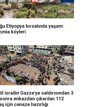
ğu Etiyopya kırsalında yaşam:
omia köyleri
il israilin Gazze'ye saldırısından 3
l sonra enkazdan çıkarılan 112
aş için cenaze hazırlığı