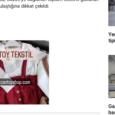
aştığına dikkat çekildi.
Ye
tip
Ga
ha