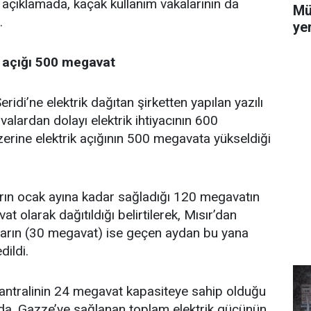
 açıklamada, kaçak kullanım vakalarının da
Mü
.
yer
k açığı 500 megavat
idi’ne elektrik dağıtan şirketten yapılan yazılı
alardan dolayı elektrik ihtiyacının 600
rine elektrik açığının 500 megavata yükseldiği
ların ocak ayına kadar sağladığı 120 megavatın
t olarak dağıtıldığı belirtilerek, Mısır’dan
atların (30 megavat) ise geçen aydan bu yana
dildi.
santralinin 24 megavat kapasiteye sahip olduğu
da, Gazze’ye sağlanan toplam elektrik gücünün