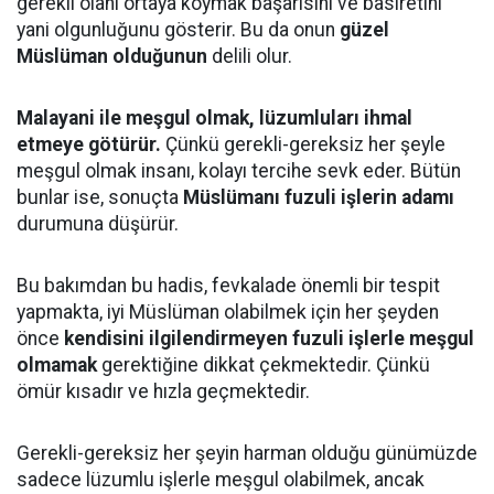
gerekli olanı ortaya koymak başarısını ve basiretini
yani olgunluğunu gösterir. Bu da onun
güzel
Müslüman olduğunun
delili olur.
Malayani ile meşgul olmak, lüzumluları ihmal
etmeye götürür.
Çünkü gerekli-gereksiz her şeyle
meşgul olmak insanı, kolayı tercihe sevk eder. Bütün
bunlar ise, sonuçta
Müslümanı fuzuli işlerin adamı
durumuna düşürür.
Bu bakımdan bu hadis, fevkalade önemli bir tespit
yapmakta, iyi Müslüman olabilmek için her şeyden
önce
kendisini ilgilendirmeyen fuzuli işlerle meşgul
olmamak
gerektiğine dikkat çekmektedir. Çünkü
ömür kısadır ve hızla geçmektedir.
Gerekli-gereksiz her şeyin harman olduğu günümüzde
sadece lüzumlu işlerle meşgul olabilmek, ancak