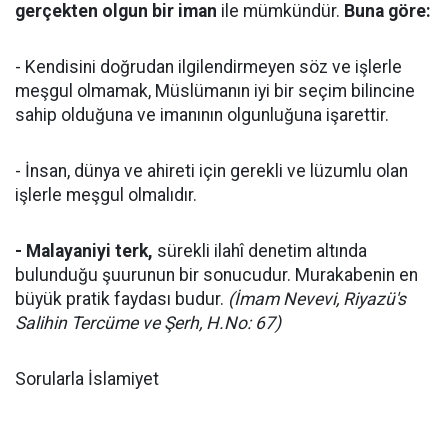
gerçekten olgun bir iman
ile mümkündür.
Buna göre:
- Kendisini doğrudan ilgilendirmeyen söz ve işlerle
meşgul olmamak, Müslümanın iyi bir seçim bilincine
sahip olduğuna ve imanının olgunluğuna işarettir.
- İnsan, dünya ve ahireti için gerekli ve lüzumlu olan
işlerle meşgul olmalıdır.
- Malayaniyi terk,
sürekli ilahî denetim altında
bulunduğu şuurunun bir sonucudur. Murakabenin en
büyük pratik faydası budur.
(İmam Nevevi, Riyazü's
Salihin Tercüme ve Şerh, H.No: 67)
Sorularla İslamiyet