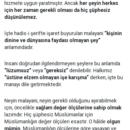
hizmete uygun yaratmıştır. Ancak
her şeyin herkes
için her zaman gerekli olması da hiç şüphesiz
düşünülemez.
İşte hadis-i şerifte işaret buyurulan malayani
“kişinin
dinine ve dünyasına faydası olmayan şey”
anlamındadır.
İnsanı doğrudan ilgilendirmeyen şeylere bu anlamda
“lüzumsuz”
veya
“gereksiz”
denilebilir. Halkımız
“üstüne elzem olmayan işe karışma”
derken, işte bu
manayı dile getirmektedir.
Neyin malayani, neyin gerekli olduğunu ayırabilmek
için, öncelikle
sağlam değer ölçülerine sahip olmak
lazımdır. Hiç şüphesiz Müslümanlar için
Müslümanlığın değer ölçüleri esastır. O hâlde
olgun
mümin,
Müslümanlığın ölçülerine göre yaşayan ve