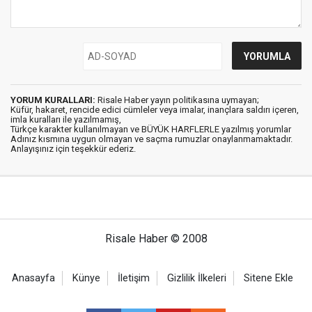
YORUM KURALLARI:
Risale Haber yayın politikasına uymayan;
Küfür, hakaret, rencide edici cümleler veya imalar, inançlara saldırı içeren,
imla kuralları ile yazılmamış,
Türkçe karakter kullanılmayan ve BÜYÜK HARFLERLE yazılmış yorumlar
Adınız kısmına uygun olmayan ve saçma rumuzlar onaylanmamaktadır.
Anlayışınız için teşekkür ederiz.
Risale Haber © 2008
Anasayfa
Künye
İletişim
Gizlilik İlkeleri
Sitene Ekle