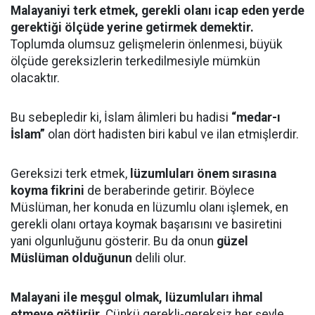
Malayaniyi terk etmek, gerekli olanı icap eden yerde
gerektiği ölçüde yerine getirmek demektir.
Toplumda olumsuz gelişmelerin önlenmesi, büyük
ölçüde gereksizlerin terkedilmesiyle mümkün
olacaktır.
Bu sebepledir ki, İslam âlimleri bu hadisi
“medar-ı
İslam”
olan dört hadisten biri kabul ve ilan etmişlerdir.
Gereksizi terk etmek,
lüzumluları önem sırasına
koyma fikrini
de beraberinde getirir. Böylece
Müslüman, her konuda en lüzumlu olanı işlemek, en
gerekli olanı ortaya koymak başarısını ve basiretini
yani olgunluğunu gösterir. Bu da onun
güzel
Müslüman olduğunun
delili olur.
Malayani ile meşgul olmak, lüzumluları ihmal
etmeye götürür.
Çünkü gerekli-gereksiz her şeyle