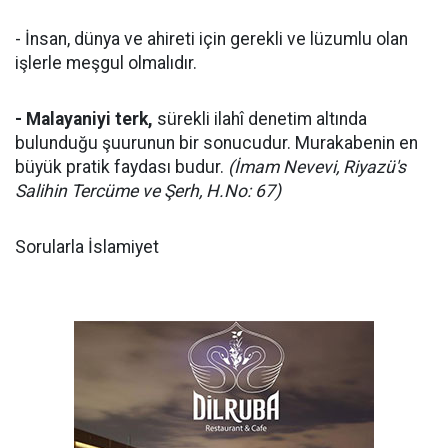
- İnsan, dünya ve ahireti için gerekli ve lüzumlu olan
işlerle meşgul olmalıdır.
- Malayaniyi terk,
sürekli ilahî denetim altında
bulunduğu şuurunun bir sonucudur. Murakabenin en
büyük pratik faydası budur.
(İmam Nevevi, Riyazü's
Salihin Tercüme ve Şerh, H.No: 67)
Sorularla İslamiyet