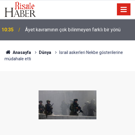
09:25
İyi Müslüman olmanın ölçüsü nedir?
Anasayfa
Dünya
İsrail askerleri Nekbe gösterilerine
müdahale etti