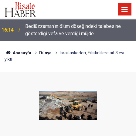
Meta'ya çocuk güvenliği davasında rekor ceza: 567
14:57
milyon dolar ödeyecek
Anasayfa
Dünya
İsrail askerleri, Filistinlilere ait 3 evi
yıktı