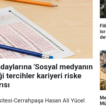
Fi
isr
de
adaylarına 'Sosyal medyanın
i tercihler kariyeri riske
rısı
Me
sitesi-Cerrahpaşa Hasan Ali Yücel
Mü