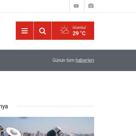
İstanbul
29 °C
ske
11:02
Türkiye-Suudi Arabistan-Pakistan Anlaşması ve 
Günün tüm
haberleri
nya