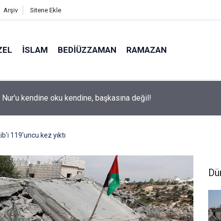
Arşiv
Sitene Ekle
ZEL
İSLAM
BEDIÜZZAMAN
RAMAZAN
ite adaylarına 'Sosyal medyanın yönlendirdiği tercihler kariyeri ri
 uyarısı
ib'i 119'uncu kez yıktı
Dü