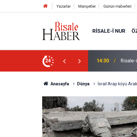
Yazarlar
Manşetler
Günün Haberleri
RISALE-I NUR
Ö
Ünivers
ne, başkasına değil!
24
14:00
atabilir'
Anasayfa
Dünya
İsrail Arap köyü Arak