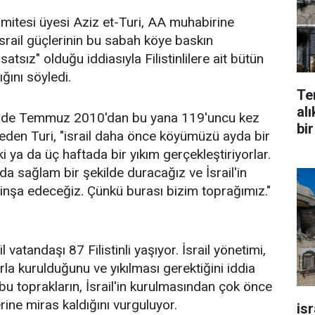
mitesi üyesi Aziz et-Turi, AA muhabirine
İsrail güçlerinin bu sabah köye baskın
atsız" olduğu iddiasıyla Filistinlilere ait bütün
ığını söyledi.
Te
alı
yünde Temmuz 2010'dan bu yana 119'uncu kez
bir
e eden Turi, "israil daha önce köyümüzü ayda bir
ki ya da üç haftada bir yıkım gerçekleştiriyorlar.
da sağlam bir şekilde duracağız ve İsrail'in
n inşa edeceğiz. Çünkü burası bizim toprağımız."
 vatandaşı 87 Filistinli yaşıyor. İsrail yönetimi,
rla kurulduğunu ve yıkılması gerektiğini iddia
 bu toprakların, İsrail'in kurulmasından çok önce
rine miras kaldığını vurguluyor.
is