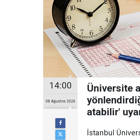
14:00
Üniversite 
yönlendirdiğ
08 Ağustos 2026
atabilir' uya
İstanbul Üniver