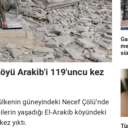
Ga
me
sü
köyü Arakib'i 119'uncu kez
, ülkenin güneyindeki Necef Çölü'nde
lilerin yaşadığı El-Arakib köyündeki
kez yıktı.
Tü