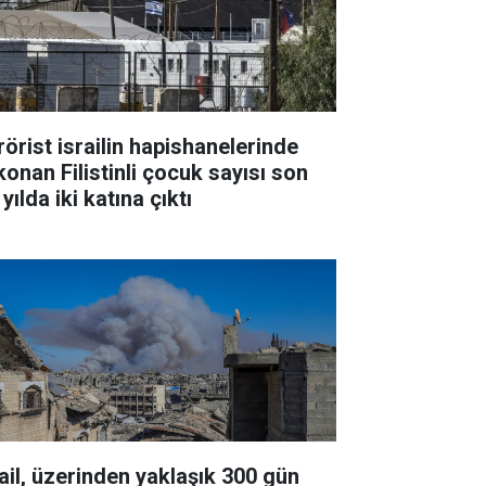
rörist israilin hapishanelerinde
konan Filistinli çocuk sayısı son
 yılda iki katına çıktı
rail, üzerinden yaklaşık 300 gün