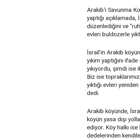
Arakib'i Savunma Ko
yaptığı açıklamada, 
düzenlediğini ve "ruhs
evleri buldozerle yıkt
İsrail'in Arakib kö
yıkım yaptığını ifad
yıkıyordu, şimdi ise i
Biz ise topraklarımız
yıktığı evleri yenide
dedi.
Arakib köyünde, İsrail
köyün yasa dışı yolla
ediyor. Köy halkı ise
dedelerinden kendile