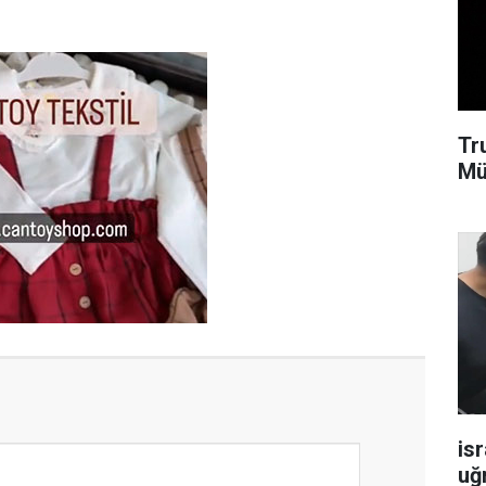
Tr
Mü
isr
uğ