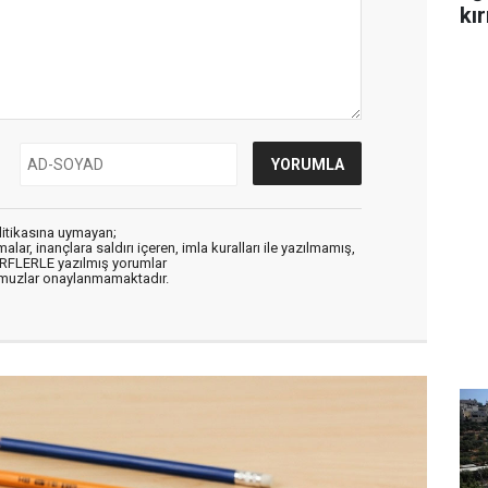
kır
litikasına uymayan;
alar, inançlara saldırı içeren, imla kuralları ile yazılmamış,
ARFLERLE yazılmış yorumlar
muzlar onaylanmamaktadır.