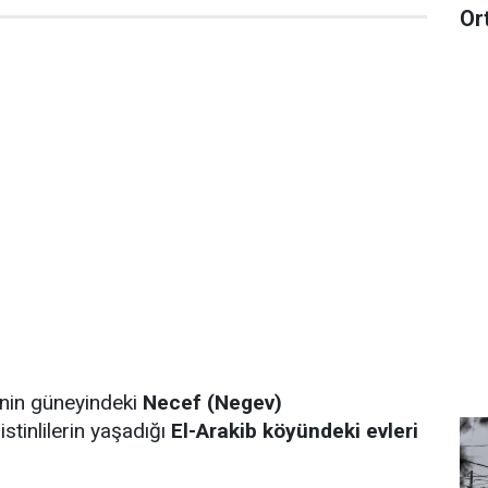
Or
nin güneyindeki
Necef (Negev)
stinlilerin yaşadığı
El-Arakib köyündeki evleri