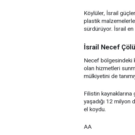
Köylüler, İsrail güçl
plastik malzemelerle 
sürdürüyor. İsrail e
İsrail Necef Çöl
Necef bölgesindeki k
olan hizmetleri sunma
mülkiyetini de tanımı
Filistin kaynaklarına 
yaşadığı 12 milyon
el koydu.
AA