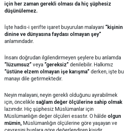
için her zaman gerekli olması da hiç şüphesiz
düşünülemez.
İşte hadis-i şerifte işaret buyurulan malayani
“kişinin
dinine ve dünyasına faydası olmayan şey”
anlamındadır.
İnsanı doğrudan ilgilendirmeyen şeylere bu anlamda
“lüzumsuz”
veya
“gereksiz”
denilebilir. Halkımız
“üstüne elzem olmayan işe karışma”
derken, işte bu
manayı dile getirmektedir.
Neyin malayani, neyin gerekli olduğunu ayırabilmek
için, öncelikle
sağlam değer ölçülerine sahip olmak
lazımdır. Hiç şüphesiz Müslümanlar için
Müslümanlığın değer ölçüleri esastır. O hâlde
olgun
mümin,
Müslümanlığın ölçülerine göre yaşayan ve
çevresini bunlara göre değerlendiren kişidir.