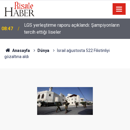
LGS yerleştirme raporu açıklandı: Şampiyonların
08:47
tercih ettiği liseler
08:35
Erciyes'te 'Perseid meteor yağmuru' izlenecek
Anasayfa
Dünya
İsrail ağustosta 522 Filistinliyi
gözaltına aldı