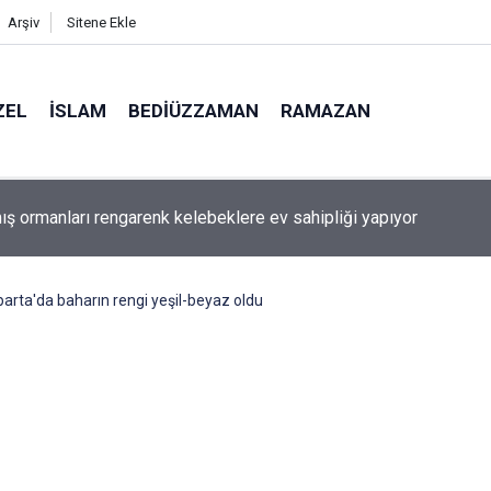
Arşiv
Sitene Ekle
ZEL
İSLAM
BEDIÜZZAMAN
RAMAZAN
aki bazı şahıs isimlerinin mucizevi yönleri
parta'da baharın rengi yeşil-beyaz oldu