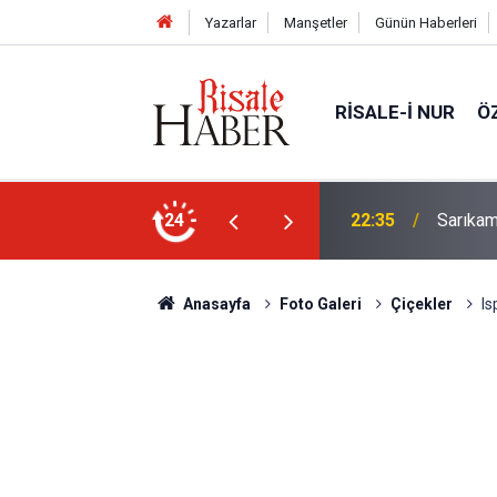
Yazarlar
Manşetler
Günün Haberleri
RISALE-I NUR
Ö
elebeklere ev sahipliği yapıyor
24
21:05
Kur’an'd
Anasayfa
Foto Galeri
Çiçekler
Is