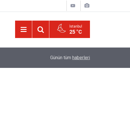
İstanbul
25 °C
20:02
Trump, Amerika'da seçim kazanan Müslüman ada
Günün tüm
haberleri