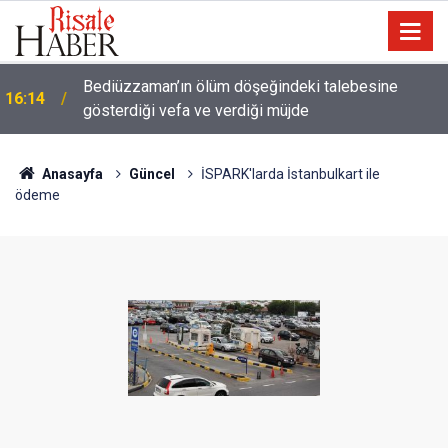
Meta'ya çocuk güvenliği davasında rekor ceza: 567
14:57
milyon dolar ödeyecek
Anasayfa
Güncel
İSPARK'larda İstanbulkart ile
ödeme