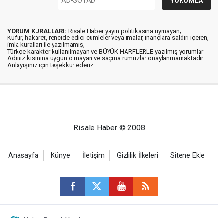
YORUM KURALLARI:
Risale Haber yayın politikasına uymayan;
Küfür, hakaret, rencide edici cümleler veya imalar, inançlara saldırı içeren,
imla kuralları ile yazılmamış,
Türkçe karakter kullanılmayan ve BÜYÜK HARFLERLE yazılmış yorumlar
Adınız kısmına uygun olmayan ve saçma rumuzlar onaylanmamaktadır.
Anlayışınız için teşekkür ederiz.
Risale Haber © 2008
Anasayfa
Künye
İletişim
Gizlilik İlkeleri
Sitene Ekle