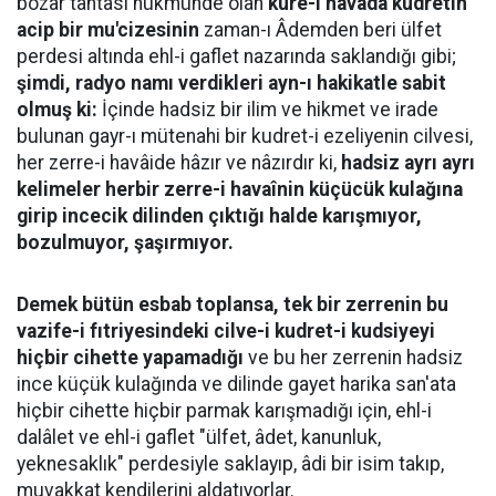
bozar tahtası hükmünde olan
küre-i havada kudretin
acip bir mu'cizesinin
zaman-ı Âdemden beri ülfet
perdesi altında ehl-i gaflet nazarında saklandığı gibi;
şimdi, radyo namı verdikleri ayn-ı hakikatle sabit
olmuş ki:
İçinde hadsiz bir ilim ve hikmet ve irade
bulunan gayr-ı mütenahi bir kudret-i ezeliyenin cilvesi,
her zerre-i havâide hâzır ve nâzırdır ki,
hadsiz ayrı ayrı
kelimeler herbir zerre-i havaînin küçücük kulağına
girip incecik dilinden çıktığı halde karışmıyor,
bozulmuyor, şaşırmıyor.
Demek bütün esbab toplansa, tek bir zerrenin bu
vazife-i fıtriyesindeki cilve-i kudret-i kudsiyeyi
hiçbir cihette yapamadığı
ve bu her zerrenin hadsiz
ince küçük kulağında ve dilinde gayet harika san'ata
hiçbir cihette hiçbir parmak karışmadığı için, ehl-i
dalâlet ve ehl-i gaflet "ülfet, âdet, kanunluk,
yeknesaklık" perdesiyle saklayıp, âdi bir isim takıp,
muvakkat kendilerini aldatıyorlar.