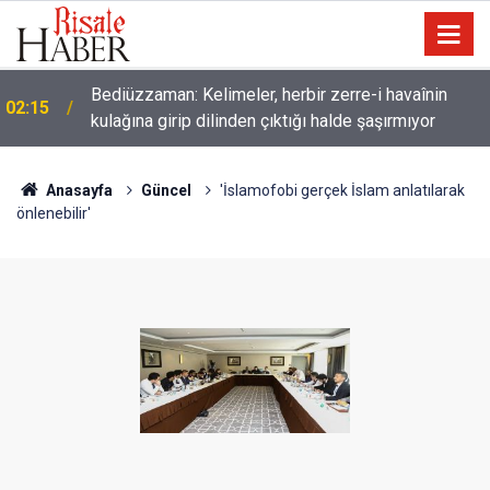
Müslümanlardan dilinizi çekin, onlardan biri
01:45
öldüğünde de
Anasayfa
Güncel
'İslamofobi gerçek İslam anlatılarak
önlenebilir'