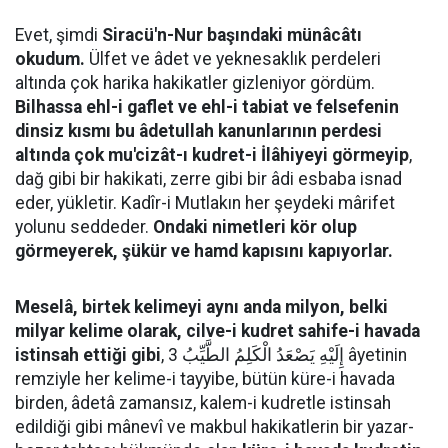
Evet, şimdi
Siracü'n-Nur başındaki münâcâtı
okudum.
Ülfet ve âdet ve yeknesaklık perdeleri
altında çok harika hakikatler gizleniyor gördüm.
Bilhassa ehl-i gaflet ve ehl-i tabiat ve felsefenin
dinsiz kısmı bu âdetullah kanunlarının perdesi
altında çok mu'cizât-ı kudret-i İlâhiyeyi görmeyip
,
dağ gibi bir hakikati, zerre gibi bir âdi esbaba isnad
eder, yükletir. Kadîr-i Mutlakın her şeydeki mârifet
yolunu seddeder.
Ondaki nimetleri kör olup
görmeyerek, şükür ve hamd kapısını kapıyorlar.
Meselâ, birtek kelimeyi aynı anda milyon, belki
milyar kelime olarak, cilve-i kudret sahife-i havada
istinsah ettiği gibi
, إِلَيْهِ يَصْعَدُ الْكَلِمُ الطَّيِّبُ 3 âyetinin
remziyle her kelime-i tayyibe, bütün küre-i havada
birden, âdetâ zamansız, kalem-i kudretle istinsah
edildiği gibi mânevî ve makbul hakikatlerin bir yazar-