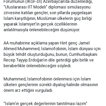
Forumunun (İKGF-Dİ) Azerbaycan'da düzenlediği,
"Uluslararası İİT Modeli" diplomasi simülasyonu
zirvesine katılan gençler, son yıllarda yaygınlaşan
İslam karşıtlığının, Müslüman ülkelerin güç birliği
yaparak İslamiyet'in gerçek özelliklerinin
anlatılmasıyla önlenebileceğini düşünüyor.
AA muhabirine açıklama yapan Hint genç Jamel
Ahmed Muhammed, İslamofobinin, İslam dünyası için
büyük tehdit oluşturduğunu, bunun, Cumhurbaşkanı
Recep Tayyip Erdoğan'ın dile getirdiği gibi birlik ve
beraberlikle önlenebileceğini söyledi.
Muhammed, İslamofobinin önlenmesi için İslam
ülkeleri gençlerinin sürekli diyalog halinde olmasının
önem arz ettiğini vurguladı.
"İslam'ın gerçek değerlerinin tanıtılması lazım"