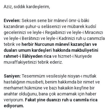
Aziz, sıddık kardeşlerim,
Evvelen:
Seksen sene bir mânevî ömr-ü bâki
kazandıran şuhur-u selâsenizi ve mübarek kudsî
gecelerinizi ve leyle-i Regaibinizi ve leyle-i Miracınızı
ve leyle-i Berâtınızı ve leyle-i Kadrinizi ruh u canımızla
tebrik ve
herbir Nurcunun mânevî kazançları ve
duaları umum kardeşleri hakkında makbuliyetini
rahmet-i İlâhiyeden rica
ve hizmet-i Nuriyede
muvaffakiyetinizi tebrik ederiz.
Saniyen:
Tesemmüm vesilesiyle nisyan-ı mutlak
hastalığının musibeti, benim hakkımda bir nimet ve
merhamet hükmüne ve bazı hakaikin keşfine bir
anahtar olduğunu, bana çok acımamak için haber
veriyorum.
Fakat yine duanızı ruh u canımla rica
ediyorum.