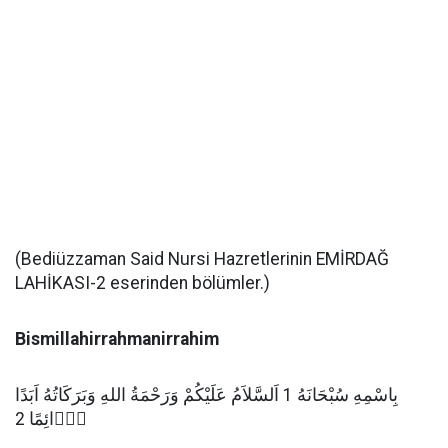
(Bediüzzaman Said Nursi Hazretlerinin EMİRDAĞ
LAHİKASI-2 eserinden bölümler.)
Bismillahirrahmanirrahim
بِاسْمِهِ سُبْحَانَهُ 1 اَلسَّلاَمُ عَلَيْكُمْ وَرَحْمَةُ اللهِ وَبَرَكَاتُهُ اَبَدًا
دَۤائِمًا 2