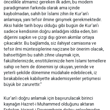
öncelikle atmamız gereken ilk adım, bu modern
paradigmanın farkında olarak ama içinde
kaybolmadan, sahih bir İslami zihin ile Kur'an'ı
anlamaya, yani tefsir ilmine girişmek gerekmektedir.
Aksi halde tarih boyu olduğu gibi bugün de Kur'an'ı
sadece kendisinin doğru anladığını iddia eden, biri
diğerini sapkın ve çizgi dışı gören akımlar ortaya
çıkacaktır. Bu bağlamda, siz ilahiyat camiasına ve
tefsir ilmi müntesiplerine naçizane bir önerim olacak,
bahsettiğim bu sahih zihne ulaşmak için,
fakültelerinizde, enstitülerinizde hem İslami temellere
sahip ve hem de dönemini iyi okuyan, yerinde ve
yeterli şekilde dönemine müdahale edebilecek, iz
bırakabilecek kabiliyette akademisyenler yetişmesi
büyük bir zarurettir."
Kur'an'ı doğru anlamak için başvurulacak birinci
kaynağın Hazret-i Muhammed olduğunu aktaran