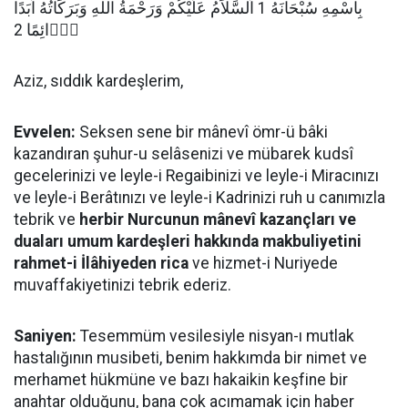
بِاسْمِهِ سُبْحَانَهُ 1 اَلسَّلاَمُ عَلَيْكُمْ وَرَحْمَةُ اللهِ وَبَرَكَاتُهُ اَبَدًا
دَۤائِمًا 2
Aziz, sıddık kardeşlerim,
Evvelen:
Seksen sene bir mânevî ömr-ü bâki
kazandıran şuhur-u selâsenizi ve mübarek kudsî
gecelerinizi ve leyle-i Regaibinizi ve leyle-i Miracınızı
ve leyle-i Berâtınızı ve leyle-i Kadrinizi ruh u canımızla
tebrik ve
herbir Nurcunun mânevî kazançları ve
duaları umum kardeşleri hakkında makbuliyetini
rahmet-i İlâhiyeden rica
ve hizmet-i Nuriyede
muvaffakiyetinizi tebrik ederiz.
Saniyen:
Tesemmüm vesilesiyle nisyan-ı mutlak
hastalığının musibeti, benim hakkımda bir nimet ve
merhamet hükmüne ve bazı hakaikin keşfine bir
anahtar olduğunu, bana çok acımamak için haber