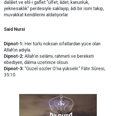
dalâlet ve ehl-i gaflet "ülfet, âdet, kanunluk,
yeknesaklık" perdesiyle saklayıp, âdi bir isim takıp,
muvakkat kendilerini aldatıyorlar.
Said Nursi
Dipnot-1:
Her türlü noksan sıfatlardan yüce olan
Allah'ın adıyla.
Dipnot-2:
Allah'ın selâmı, rahmeti ve bereketi
ebediyen, dâima üzerinize olsun.
Dipnot-3:
"Güzel sözler O'na yükselir." Fâtır Sûresi,
35:10.