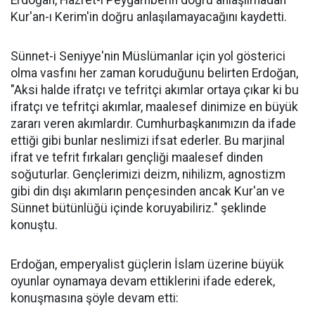
Erdoğan, Hazret-i Peygamberin doğru anlaşılmadan
Kur'an-ı Kerim'in doğru anlaşılamayacağını kaydetti.
Sünnet-i Seniyye'nin Müslümanlar için yol gösterici
olma vasfını her zaman koruduğunu belirten Erdoğan,
"Aksi halde ifratçı ve tefritçi akımlar ortaya çıkar ki bu
ifratçı ve tefritçi akımlar, maalesef dinimize en büyük
zararı veren akımlardır. Cumhurbaşkanımızın da ifade
ettiği gibi bunlar neslimizi ifsat ederler. Bu marjinal
ifrat ve tefrit fırkaları gençliği maalesef dinden
soğuturlar. Gençlerimizi deizm, nihilizm, agnostizm
gibi din dışı akımların pençesinden ancak Kur'an ve
Sünnet bütünlüğü içinde koruyabiliriz." şeklinde
konuştu.
Erdoğan, emperyalist güçlerin İslam üzerine büyük
oyunlar oynamaya devam ettiklerini ifade ederek,
konuşmasına şöyle devam etti: