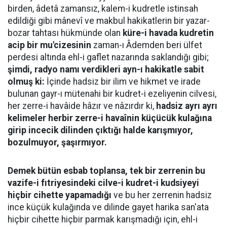
birden, âdetâ zamansız, kalem-i kudretle istinsah
edildiği gibi mânevî ve makbul hakikatlerin bir yazar-
bozar tahtası hükmünde olan
küre-i havada kudretin
acip bir mu'cizesinin
zaman-ı Âdemden beri ülfet
perdesi altında ehl-i gaflet nazarında saklandığı gibi;
şimdi, radyo namı verdikleri ayn-ı hakikatle sabit
olmuş ki:
İçinde hadsiz bir ilim ve hikmet ve irade
bulunan gayr-ı mütenahi bir kudret-i ezeliyenin cilvesi,
her zerre-i havâide hâzır ve nâzırdır ki,
hadsiz ayrı ayrı
kelimeler herbir zerre-i havaînin küçücük kulağına
girip incecik dilinden çıktığı halde karışmıyor,
bozulmuyor, şaşırmıyor.
Demek bütün esbab toplansa, tek bir zerrenin bu
vazife-i fıtriyesindeki cilve-i kudret-i kudsiyeyi
hiçbir cihette yapamadığı
ve bu her zerrenin hadsiz
ince küçük kulağında ve dilinde gayet harika san'ata
hiçbir cihette hiçbir parmak karışmadığı için, ehl-i