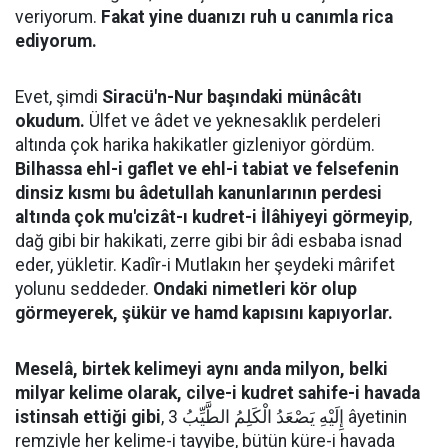
veriyorum.
Fakat yine duanızı ruh u canımla rica
ediyorum.
Evet, şimdi
Siracü'n-Nur başındaki münâcâtı
okudum.
Ülfet ve âdet ve yeknesaklık perdeleri
altında çok harika hakikatler gizleniyor gördüm.
Bilhassa ehl-i gaflet ve ehl-i tabiat ve felsefenin
dinsiz kısmı bu âdetullah kanunlarının perdesi
altında çok mu'cizât-ı kudret-i İlâhiyeyi görmeyip
,
dağ gibi bir hakikati, zerre gibi bir âdi esbaba isnad
eder, yükletir. Kadîr-i Mutlakın her şeydeki mârifet
yolunu seddeder.
Ondaki nimetleri kör olup
görmeyerek, şükür ve hamd kapısını kapıyorlar.
Meselâ, birtek kelimeyi aynı anda milyon, belki
milyar kelime olarak, cilve-i kudret sahife-i havada
istinsah ettiği gibi
, إِلَيْهِ يَصْعَدُ الْكَلِمُ الطَّيِّبُ 3 âyetinin
remziyle her kelime-i tayyibe, bütün küre-i havada