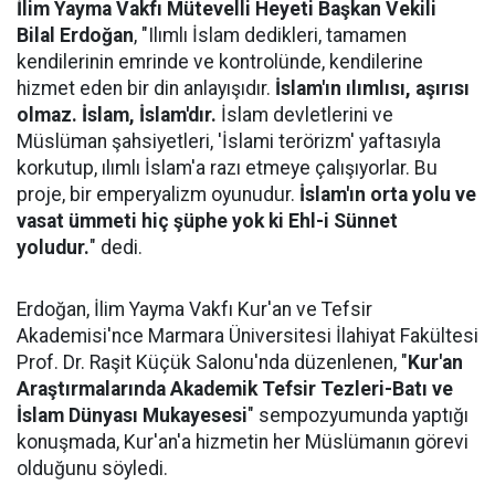
İlim Yayma Vakfı Mütevelli Heyeti Başkan Vekili
Bilal Erdoğan
, "Ilımlı İslam dedikleri, tamamen
kendilerinin emrinde ve kontrolünde, kendilerine
hizmet eden bir din anlayışıdır.
İslam'ın ılımlısı, aşırısı
olmaz. İslam, İslam'dır.
İslam devletlerini ve
Müslüman şahsiyetleri, 'İslami terörizm' yaftasıyla
korkutup, ılımlı İslam'a razı etmeye çalışıyorlar. Bu
proje, bir emperyalizm oyunudur.
İslam'ın orta yolu ve
vasat ümmeti hiç şüphe yok ki Ehl-i Sünnet
yoludur.
" dedi.
Erdoğan, İlim Yayma Vakfı Kur'an ve Tefsir
Akademisi'nce Marmara Üniversitesi İlahiyat Fakültesi
Prof. Dr. Raşit Küçük Salonu'nda düzenlenen, "
Kur'an
Araştırmalarında Akademik Tefsir Tezleri-Batı ve
İslam Dünyası Mukayesesi
" sempozyumunda yaptığı
konuşmada, Kur'an'a hizmetin her Müslümanın görevi
olduğunu söyledi.