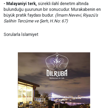
- Malayaniyi terk,
sürekli ilahî denetim altında
bulunduğu şuurunun bir sonucudur. Murakabenin en
büyük pratik faydası budur.
(İmam Nevevi, Riyazü's
Salihin Tercüme ve Şerh, H.No: 67)
Sorularla İslamiyet