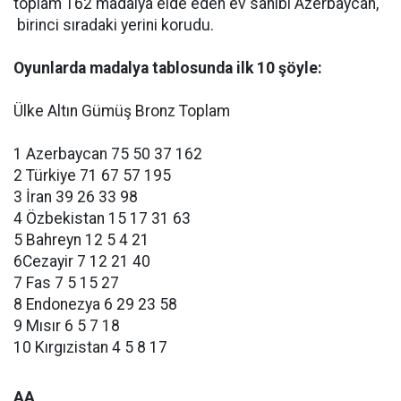
toplam 162 madalya elde eden ev sahibi Azerbaycan,
birinci sıradaki yerini korudu.
Oyunlarda madalya tablosunda ilk 10 şöyle:
Ülke Altın Gümüş Bronz Toplam
1 Azerbaycan 75 50 37 162
2 Türkiye 71 67 57 195
3 İran 39 26 33 98
4 Özbekistan 15 17 31 63
5 Bahreyn 12 5 4 21
6Cezayir 7 12 21 40
7 Fas 7 5 15 27
8 Endonezya 6 29 23 58
9 Mısır 6 5 7 18
10 Kırgızistan 4 5 8 17
AA