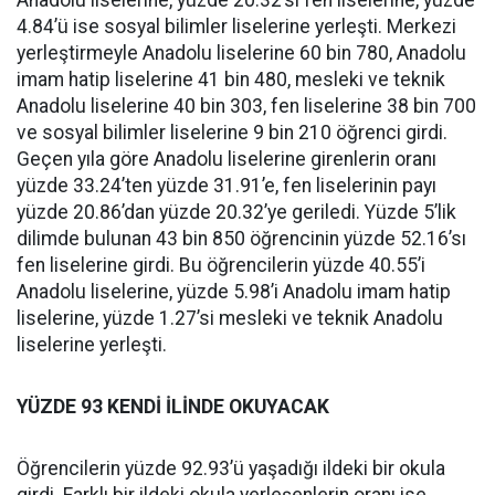
Anadolu liselerine, yüzde 20.32’si fen liselerine, yüzde
4.84’ü ise sosyal bilimler liselerine yerleşti. Merkezi
yerleştirmeyle Anadolu liselerine 60 bin 780, Anadolu
imam hatip liselerine 41 bin 480, mesleki ve teknik
Anadolu liselerine 40 bin 303, fen liselerine 38 bin 700
ve sosyal bilimler liselerine 9 bin 210 öğrenci girdi.
Geçen yıla göre Anadolu liselerine girenlerin oranı
yüzde 33.24’ten yüzde 31.91’e, fen liselerinin payı
yüzde 20.86’dan yüzde 20.32’ye geriledi. Yüzde 5’lik
dilimde bulunan 43 bin 850 öğrencinin yüzde 52.16’sı
fen liselerine girdi. Bu öğrencilerin yüzde 40.55’i
Anadolu liselerine, yüzde 5.98’i Anadolu imam hatip
liselerine, yüzde 1.27’si mesleki ve teknik Anadolu
liselerine yerleşti.
YÜZDE 93 KENDİ İLİNDE OKUYACAK
Öğrencilerin yüzde 92.93’ü yaşadığı ildeki bir okula