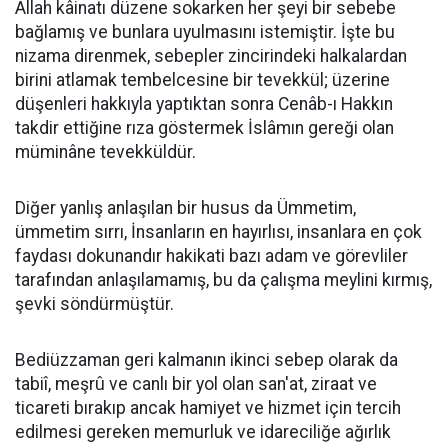
Allah kâinatı düzene sokarken her şeyi bir sebebe
bağlamış ve bunlara uyulmasını istemiştir. İşte bu
nizama direnmek, sebepler zincirindeki halkalardan
birini atlamak tembelcesine bir tevekkül; üzerine
düşenleri hakkıyla yaptıktan sonra Cenâb-ı Hakkın
takdir ettiğine rıza göstermek İslâmın gereği olan
müminâne tevekküldür.
Diğer yanlış anlaşılan bir husus da Ümmetim,
ümmetim sırrı, İnsanların en hayırlısı, insanlara en çok
faydası dokunandır hakikati bazı adam ve görevliler
tarafından anlaşılamamış, bu da çalışma meylini kırmış,
şevki söndürmüştür.
Bediüzzaman geri kalmanın ikinci sebep olarak da
tabiî, meşrû ve canlı bir yol olan san'at, ziraat ve
ticareti bırakıp ancak hamiyet ve hizmet için tercih
edilmesi gereken memurluk ve idareciliğe ağırlık