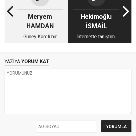
Meryem
Hekimoğlu
HAMDAN
İSMAİL
Güney Koreli bir
İnternette tanıştım,
öğrenci ile röportaj
elektrik alamadım(!)
YAZIYA
YORUM KAT