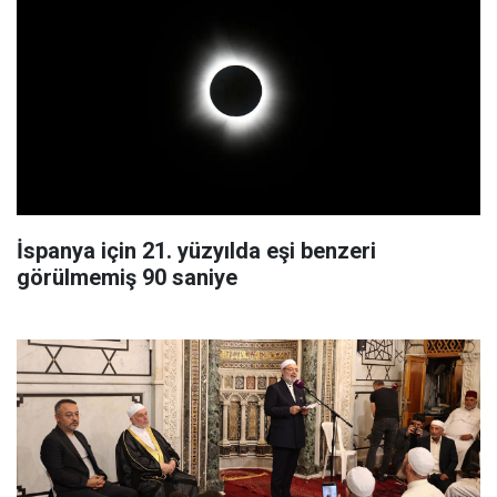
İspanya için 21. yüzyılda eşi benzeri
görülmemiş 90 saniye