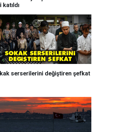
i katıldı
kak serserilerini değiştiren şefkat