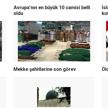
Avrupa’nın en büyük 10 camisi belli
İs
oldu
kut
Mekke şehitlerine son görev
Öl