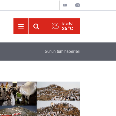
İstanbul
26 °C
hunu
01:45
Paçalarını yerde sürünmeyecek şekilde yukarıda
Günün tüm
haberleri