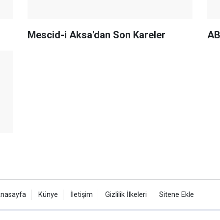
Mescid-i Aksa'dan Son Kareler
AB
nasayfa
Künye
İletişim
Gizlilik İlkeleri
Sitene Ekle