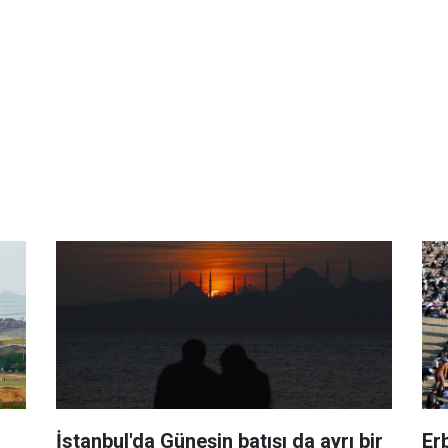
İstanbul'da Güneşin batışı da ayrı bir
Er