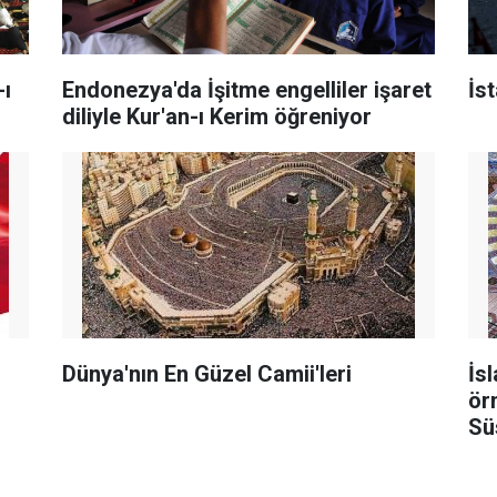
ı
Endonezya'da İşitme engelliler işaret
İs
diliyle Kur'an-ı Kerim öğreniyor
Dünya'nın En Güzel Camii'leri
İs
ör
Sü