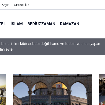
Arşiv
Sitene Ekle
ZEL
İSLAM
BEDIÜZZAMAN
RAMAZAN
aman: Dünyasının tamamen mahvolmasını düşünmesi, insanın ru
nını yandırıyor