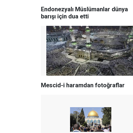
Endonezyalı Müslümanlar dünya
barışı için dua etti
Mescid-i haramdan fotoğraflar