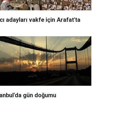
cı adayları vakfe için Arafat'ta
tanbul'da gün doğumu