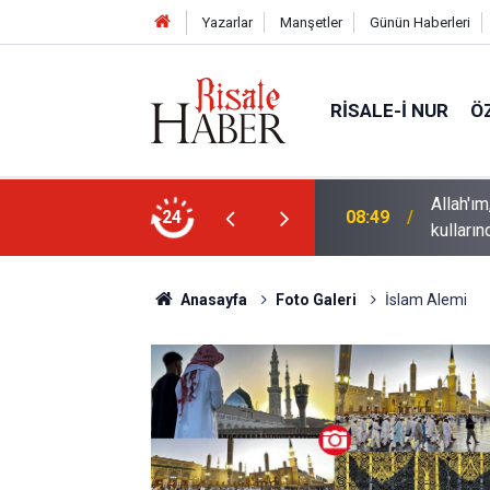
Yazarlar
Manşetler
Günün Haberleri
RISALE-I NUR
Ö
ebi değil, hamd ve tesbih vesilesi yapan
Bediüzz
24
02:15
ve vicda
Anasayfa
Foto Galeri
İslam Alemi