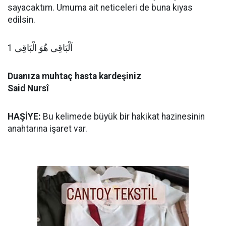
sayacaktım. Umuma ait neticeleri de buna kıyas
edilsin.
اَلْبَاقِى هُوَ الْبَاقِى 1
Duanıza muhtaç hasta kardeşiniz
Said Nursî
HAŞİYE:
Bu kelimede büyük bir hakikat hazinesinin
anahtarına işaret var.