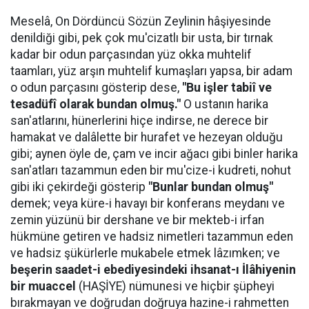
Meselâ, On Dördüncü Sözün Zeylinin hâşiyesinde
denildiği gibi, pek çok mu'cizatlı bir usta, bir tırnak
kadar bir odun parçasından yüz okka muhtelif
taamları, yüz arşın muhtelif kumaşları yapsa, bir adam
o odun parçasını gösterip dese,
"Bu işler tabiî ve
tesadüfî olarak bundan olmuş."
O ustanın harika
san'atlarını, hünerlerini hiçe indirse, ne derece bir
hamakat ve dalâlette bir hurafet ve hezeyan olduğu
gibi; aynen öyle de, çam ve incir ağacı gibi binler harika
san'atları tazammun eden bir mu'cize-i kudreti, nohut
gibi iki çekirdeği gösterip
"Bunlar bundan olmuş"
demek; veya küre-i havayı bir konferans meydanı ve
zemin yüzünü bir dershane ve bir mekteb-i irfan
hükmüne getiren ve hadsiz nimetleri tazammun eden
ve hadsiz şükürlerle mukabele etmek lâzımken; ve
beşerin saadet-i ebediyesindeki ihsanat-ı İlâhiyenin
bir muaccel
(HAŞİYE) nümunesi ve hiçbir şüpheyi
bırakmayan ve doğrudan doğruya hazine-i rahmetten