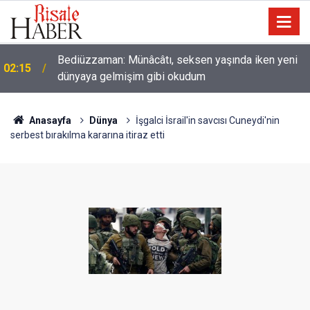
Nice binilen hayvan vardır ki, binicisinden daha
01:45
hayırlıdır
Anasayfa
Dünya
İşgalci İsrail'in savcısı Cuneydi'nin
serbest bırakılma kararına itiraz etti