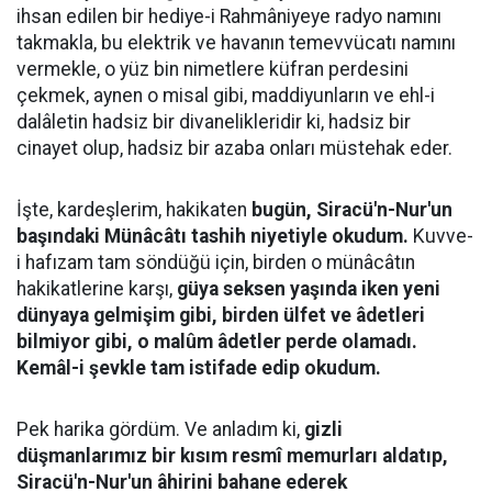
ihsan edilen bir hediye-i Rahmâniyeye radyo namını
takmakla, bu elektrik ve havanın temevvücatı namını
vermekle, o yüz bin nimetlere küfran perdesini
çekmek, aynen o misal gibi, maddiyunların ve ehl-i
dalâletin hadsiz bir divanelikleridir ki, hadsiz bir
cinayet olup, hadsiz bir azaba onları müstehak eder.
İşte, kardeşlerim, hakikaten
bugün, Siracü'n-Nur'un
başındaki Münâcâtı tashih niyetiyle okudum.
Kuvve-
i hafızam tam söndüğü için, birden o münâcâtın
hakikatlerine karşı,
güya seksen yaşında iken yeni
dünyaya gelmişim gibi, birden ülfet ve âdetleri
bilmiyor gibi, o malûm âdetler perde olamadı.
Kemâl-i şevkle tam istifade edip okudum.
Pek harika gördüm. Ve anladım ki,
gizli
düşmanlarımız bir kısım resmî memurları aldatıp,
Siracü'n-Nur'un âhirini bahane ederek