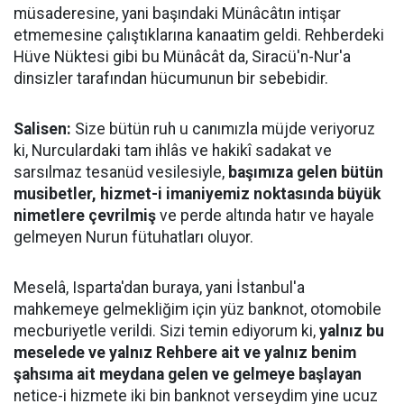
müsaderesine, yani başındaki Münâcâtın intişar
etmemesine çalıştıklarına kanaatim geldi. Rehberdeki
Hüve Nüktesi gibi bu Münâcât da, Siracü'n-Nur'a
dinsizler tarafından hücumunun bir sebebidir.
Salisen:
Size bütün ruh u canımızla müjde veriyoruz
ki, Nurculardaki tam ihlâs ve hakikî sadakat ve
sarsılmaz tesanüd vesilesiyle,
başımıza gelen bütün
musibetler, hizmet-i imaniyemiz noktasında büyük
nimetlere çevrilmiş
ve perde altında hatır ve hayale
gelmeyen Nurun fütuhatları oluyor.
Meselâ, Isparta'dan buraya, yani İstanbul'a
mahkemeye gelmekliğim için yüz banknot, otomobile
mecburiyetle verildi. Sizi temin ediyorum ki,
yalnız bu
meselede ve yalnız Rehbere ait ve yalnız benim
şahsıma ait meydana gelen ve gelmeye başlayan
netice-i hizmete iki bin banknot verseydim yine ucuz