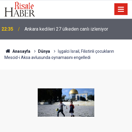
Sosyal medya algoritmaları Müslüman karşıtı nefret
21:56
söylemini küreselleştiriyor
Anasayfa
Dünya
İşgalci İsrail, Filistinli çocukların
Mescid-i Aksa avlusunda oynamasını engelledi