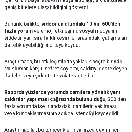
içerikli bir olayın sosyal medya aracılığıyla kısa sürede
geniş kitlelere ulaşabildiğini gösterdi.
Bununla birlikte,
videonun altındaki 10 bin 600'den
fazla yorum
ve emoji etkileşimi, sosyal medyanın
şiddetin yanı sıra farklı kesimler arasındaki çatışmaları
da tetikleyebildiğini ortaya koydu.
Araştırmada, bu etkileşimlerin yaklaşık beşte birinde
Müslüman karşıtı nefret söylemi, saldırıyı destekleyen
ifadeler veya şiddete teşvik tespit edildi.
Raporda yüzlerce yorumda camilere yönelik yeni
saldırılar yapılması çağrısında bulunulduğu
, 300'den
fazla yorumda ise İrlanda'daki camilerin yakılması
veya kundaklanmasının açıkça istendiği kaydedildi.
Araştırmacılar, bu tür içeriklerin yalnızca çevrim içi