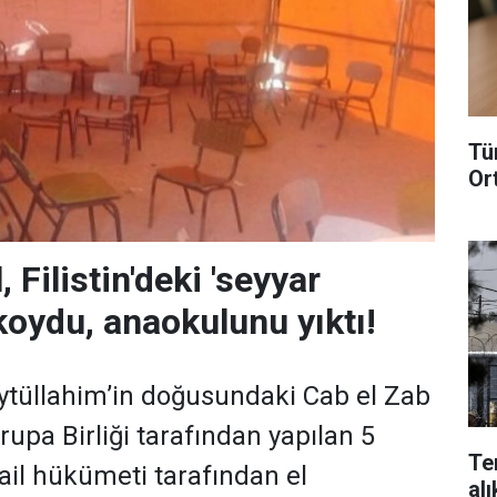
Tü
Or
l, Filistin'deki 'seyyar
 koydu, anaokulunu yıktı!
eytüllahim’in doğusundaki Cab el Zab
upa Birliği tarafından yapılan 5
Te
rail hükümeti tarafından el
alı