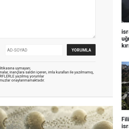
isr
uğ
kır
litikasına uymayan;
alar, inançlara saldırı içeren, imla kuralları ile yazılmamış,
ARFLERLE yazılmış yorumlar
muzlar onaylanmamaktadır.
Fi
isr