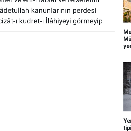
flet ve ehl-i tabiat ve felsefenin
 âdetullah kanunlarının perdesi
izât-ı kudret-i İlâhiyeyi görmeyip
Me
Mü
yer
Ye
tip