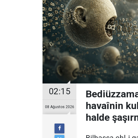
02:15
Bediüzzaman
havaînin kul
08 Ağustos 2026
halde şaşır