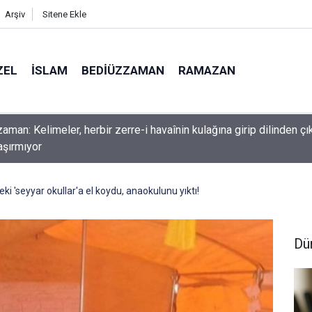
Arşiv
Sitene Ekle
ZEL
İSLAM
BEDIÜZZAMAN
RAMAZAN
nlardan dilinizi çekin, onlardan biri öldüğünde de
n'deki 'seyyar okullar'a el koydu, anaokulunu yıktı!
Dü