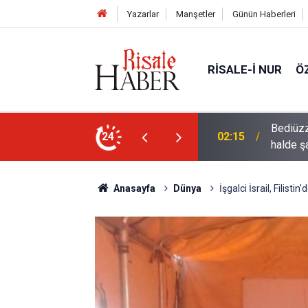
Yazarlar
Manşetler
Günün Haberleri
RISALE-I NUR
Ö
rre-i havaînin kulağına girip dilinden çıktığı
24
01:45
Müslüma
Anasayfa
Dünya
İşgalci İsrail, Filisti