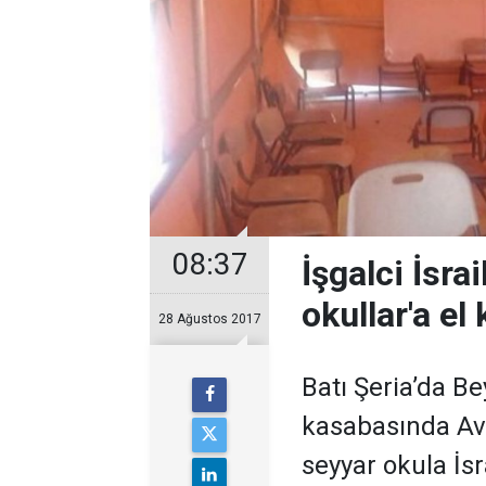
08:37
İşgalci İsrai
okullar'a el
28 Ağustos 2017
Batı Şeria’da B
kasabasında Avr
seyyar okula İs