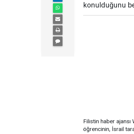
konulduğunu bel
Filistin haber ajans
öğrencinin, İsrail t