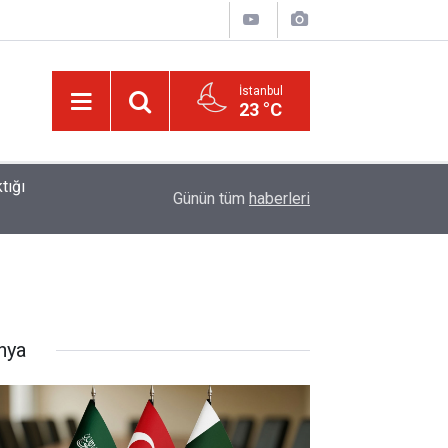
İstanbul
23 °C
01:15
Lût kavmine âid o alt-üst olan şehirleri de kaldır
Günün tüm
haberleri
nya