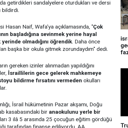
nda getirdikleri sandalyelere oturdukları ve dersi
bildirdi.
si Hasan Naif, Wafa’ya açıklamasında, "
Çok
ının başladığına sevinmek yerine hayal
is
k yerinde olmadığını öğrendik
. Daha önce
ge
lan başka bir okula gitmek zorundaydım" dedi.
faz
ulların gereken izinler alınmadan yapıldığını
ler,
İsraillilerin gece gelerek mahkemeye
toyu bildirme fırsatını vermeden
okulları
lar.
kanlığı, İsrail hükümetinin Pazar akşamı, Doğu
ab kasabasındaki bir
anaokulunu yerle bir
şları 3 ilâ 5 arasında 25 çocuğun eğitim gördüğü
Tr
iği tarafından finanse ediliyordu. AA