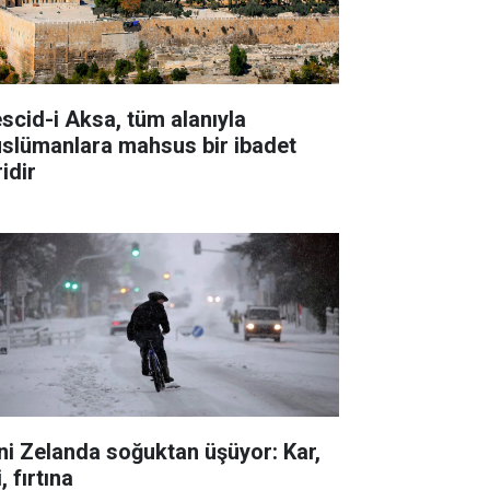
scid-i Aksa, tüm alanıyla
slümanlara mahsus bir ibadet
idir
ni Zelanda soğuktan üşüyor: Kar,
i, fırtına