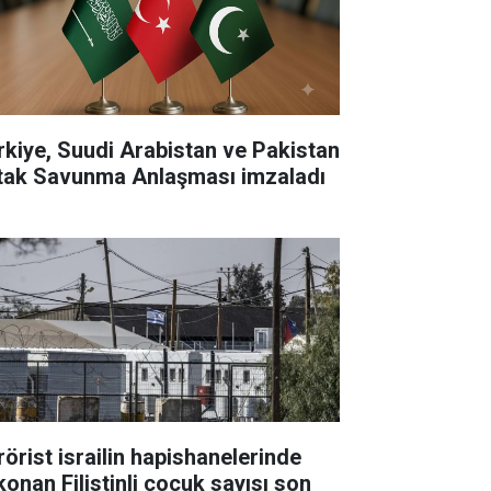
rkiye, Suudi Arabistan ve Pakistan
tak Savunma Anlaşması imzaladı
rörist israilin hapishanelerinde
konan Filistinli çocuk sayısı son