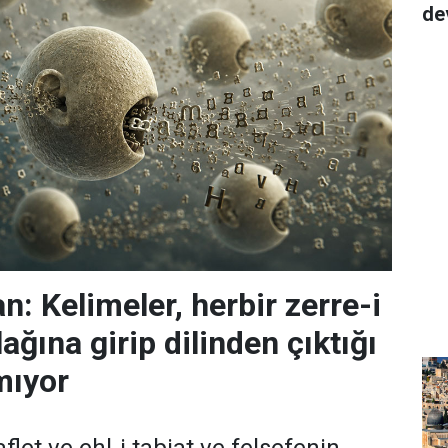
de
: Kelimeler, herbir zerre-i
ağına girip dilinden çıktığı
mıyor