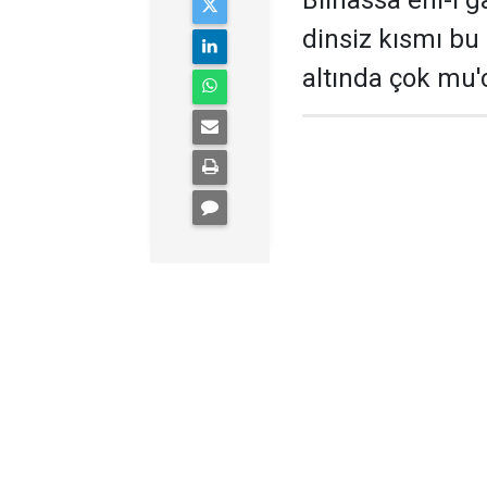
Bilhassa ehl-i ga
dinsiz kısmı bu
altında çok mu'c