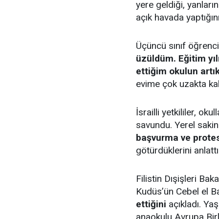
yere geldiği, yanları
açık havada yaptığını 
Üçüncü sınıf öğrenci
üzüldüm. Eğitim yıl
ettiğim okulun artı
evime çok uzakta ka
İsrailli yetkililer, ok
savundu. Yerel sakin
başvurma ve protes
götürdüklerini anlattı
Filistin Dışişleri Ba
Kudüs’ün Cebel el B
ettiğini
açıkladı. Ya
anaokulu Avrupa Birl