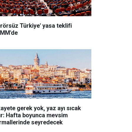
erörsüz Türkiye' yasa teklifi
MM'de
kayete gerek yok, yaz ayı sıcak
ur: Hafta boyunca mevsim
rmallerinde seyredecek