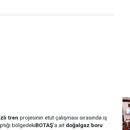
zlı tren
projesinin etüt çalışması sırasında iş
aptığı bölgedeki
BOTAŞ
'a ait
doğalgaz boru