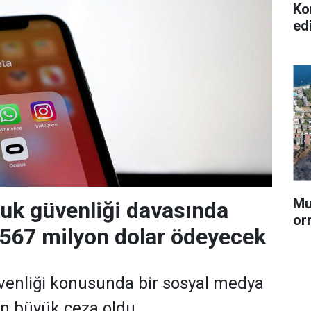
Ko
ed
Mu
uk güvenliği davasında
or
 567 milyon dolar ödeyecek
venliği konusunda bir sosyal medya
en büyük ceza oldu.