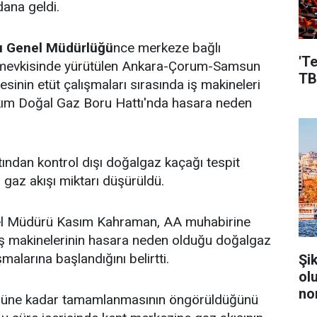
ana geldi.
rı Genel Müdürlüğü
nce merkeze bağlı
'T
mevkisinde yürütülen Ankara-Çorum-Samsun
TB
jesinin etüt çalışmaları sırasında iş makineleri
ım Doğal Gaz Boru Hattı'nda hasara neden
ından kontrol dışı doğalgaz kaçağı tespit
 gaz akışı miktarı düşürüldü.
l Müdürü Kasım Kahraman, AA muhabirine
 iş makinelerinin hasara neden olduğu doğalgaz
malarına başlandığını belirtti.
Şi
ol
no
ününe kadar tamamlanmasının öngörüldüğünü