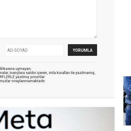
litikasına uymayan;
alar, inançlara saldırı içeren, imla kuralları ile yazılmamış,
ARFLERLE yazılmış yorumlar
muzlar onaylanmamaktadır.