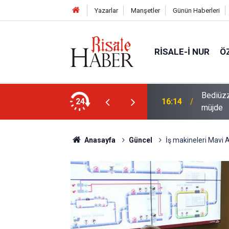
Yazarlar
Manşetler
Günün Haberleri
RISALE-I NUR
Ö
i talebesine gösterdiği vefa ve verdiği
24
14:57
Meta'ya
Anasayfa
Güncel
İş makineleri Mavi 