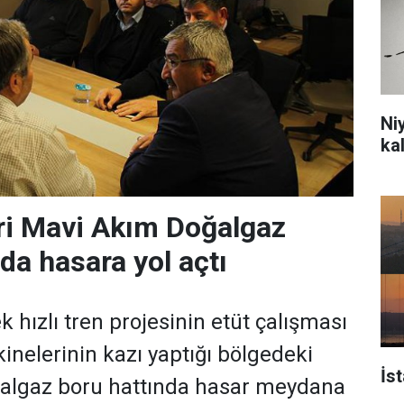
Ni
ka
ri Mavi Akım Doğalgaz
da hasara yol açtı
 hızlı tren projesinin etüt çalışması
inelerinin kazı yaptığı bölgedeki
İs
ğalgaz boru hattında hasar meydana