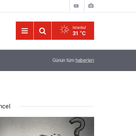
İstanbul
31 °C
ek
13:40
Çile çekilen yol!
Günün tüm
haberleri
ncel