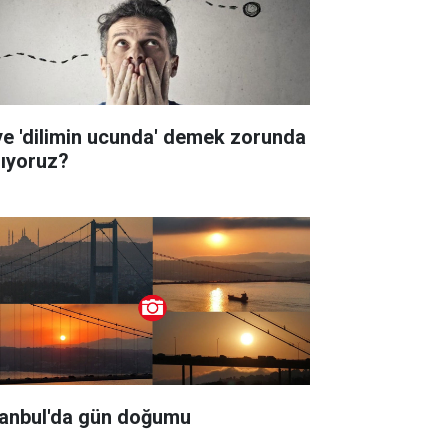
ye 'dilimin ucunda' demek zorunda
lıyoruz?
tanbul'da gün doğumu