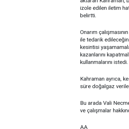
aktaran Kahraman, bu
izole edilen iletim h
belirtti.
Onarım çalışmasının
ile tedarik edileceğ
kesintisi yaşamamala
kazanlarını kapatmal
kullanmalarını istedi.
Kahraman ayrıca, kesi
süre doğalgaz verile
Bu arada Vali Necmed
ve çalışmalar hakkında
AA