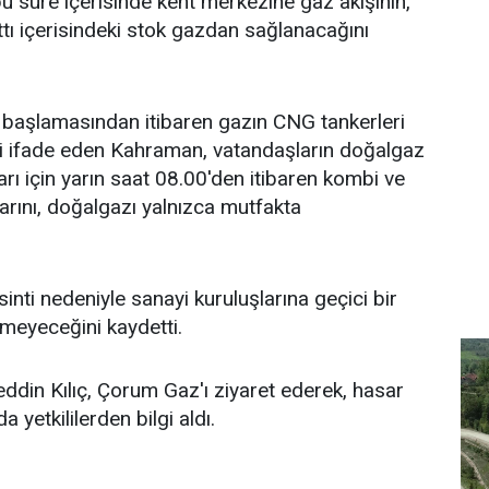
 süre içerisinde kent merkezine gaz akışının,
attı içerisindeki stok gazdan sağlanacağını
 başlamasından itibaren gazın CNG tankerleri
ini ifade eden Kahraman, vatandaşların doğalgaz
rı için yarın saat 08.00'den itibaren kombi ve
arını, doğalgazı yalnızca mutfakta
nti nedeniyle sanayi kuruluşlarına geçici bir
meyeceğini kaydetti.
din Kılıç, Çorum Gaz'ı ziyaret ederek, hasar
 yetkililerden bilgi aldı.