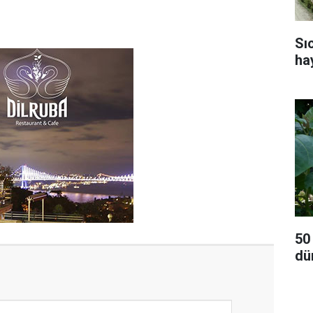
Sı
ha
50
dü