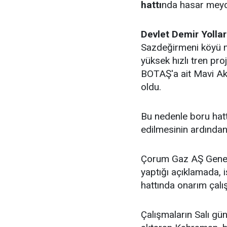
hattı
nda hasar meyd
Devlet Demir Yolla
Sazdeğirmeni köyü 
yüksek hızlı tren pro
BOTAŞ'a ait Mavi Ak
oldu.
Bu nedenle boru hatt
edilmesinin ardından
Çorum Gaz AŞ Gene
yaptığı açıklamada,
hattında onarım çalış
Çalışmaların Salı g