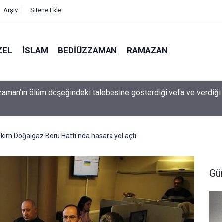
Arşiv
Sitene Ekle
ZEL
İSLAM
BEDIÜZZAMAN
RAMAZAN
 çocuk güvenliği davasında rekor ceza: 567 milyon dolar ödeyec
Akım Doğalgaz Boru Hattı'nda hasara yol açtı
Gü