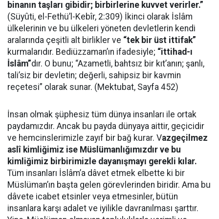
binanın taşları gibidir; birbirlerine kuvvet verirler.”
(Süyûti, el-Fethü’l-Kebîr, 2:309) İkinci olarak İslâm
ülkelerinin ve bu ülkeleri yöneten devletlerin kendi
aralarında çeşitli alt birlikler ve
“tek bir üst ittifak”
kurmalarıdır. Bediüzzaman’ın ifadesiyle;
“ittihad-ı
İslâm”
dır. O bunu; “Azametli, bahtsız bir kıt’anın; şanlı,
tali’siz bir devletin; değerli, sahipsiz bir kavmin
reçetesi” olarak sunar. (Mektubat, Sayfa 452)
İnsan olmak şüphesiz tüm dünya insanları ile ortak
paydamızdır. Ancak bu payda dünyaya aittir, geçicidir
ve hemcinslerimizle zayıf bir bağ kurar. V
azgeçilmez
aslî kimliğimiz ise Müslümanlığımızdır ve bu
kimliğimiz birbirimizle dayanışmayı gerekli kılar.
Tüm insanları İslâm’a dâvet etmek elbette ki bir
Müslüman’ın başta gelen görevlerinden biridir. Ama bu
dâvete icabet etsinler veya etmesinler, bütün
insanlara karşı adalet ve iyilikle davranılması şarttır.