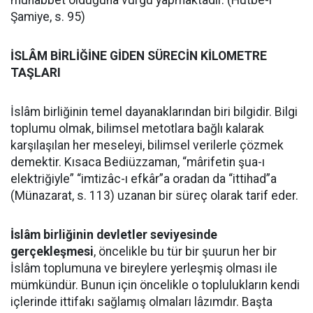
muhabbet olduğuna vurgu yapmaktadır. (Hutbe-i
Şamiye, s. 95)
İSLÂM BİRLİĞİNE GİDEN SÜRECİN KİLOMETRE
TAŞLARI
İslâm birliğinin temel dayanaklarından biri bilgidir. Bilgi
toplumu olmak, bilimsel metotlara bağlı kalarak
karşılaşılan her meseleyi, bilimsel verilerle çözmek
demektir. Kısaca Bediüzzaman, “mârifetin şua-ı
elektriğiyle” “imtizâc-ı efkâr”a oradan da “ittihad”a
(Münazarat, s. 113) uzanan bir süreç olarak tarif eder.
İslâm birliğinin devletler seviyesinde
gerçekleşmesi
, öncelikle bu tür bir şuurun her bir
İslâm toplumuna ve bireylere yerleşmiş olması ile
mümkündür. Bunun için öncelikle o toplulukların kendi
içlerinde ittifakı sağlamış olmaları lâzımdır. Başta