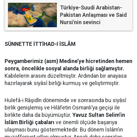
Türkiye-Suudi Arabistan-
Pakistan Anlaşması ve Said
Nursi'nin sevinci
SÜNNETTE İTTİHAD-I İSLÂM
Peygamberimiz (asm) Medine’ye hicretinden hemen
sonra, öncelikle sosyal alanda birliği sağlamıştır.
Kabilelerin arasını düzeltmiştir. Ardından bir anayasa
hazırlayarak siyâsî birliği kurmuş ve geliştirmiştir.
Hulefâ-i Râşidîn döneminde ve sonrasında bu siyâsî
birlik genişlemiş ve Hilâfetin Osmanlı’ya geçişi ile
birlikte daha da büyümüştür.
Yavuz Sultan Selim’in
İslâm Birliği çabaları
ve önemli ölçüde başarıya
ulaşması bunu göstermektedir. Bu dönem İslâm’ın