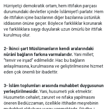
Hürriyetçi demokratik ortam, hem ittifakın parçası
durumundaki devletler içinde İslâmiyet’i parlatır. Hem
de ittifakın içine bazılarının diğer bazılarına üstünlük
iddiasının önüne geçer. Böylece farklılıklar korunarak
ve farklılıklara saygı duyularak uzun ömürlü bir ittifak
kurulmuş olur.
2- İkinci şart Müslümanların kendi aralarındaki
nûrânî bağların farkına varmalarıdır.
Yani millet;
“tenvir ve irşad” edilmelidir. Hac bu bağların
anlaşılmasına, kurulmasına ve geliştirilmesine hizmet
eden çok önemli bir ibadettir.
3- İslâm toplumları arasında muhabbet duygusunun
yerleştirilmesidir.
Yani, husumeti yok etmektir:
Husumetin cehalet, zaruret ve nifaka yapılmasını
öneren Bediüzzaman, özellikle ittihadın meşrebinin