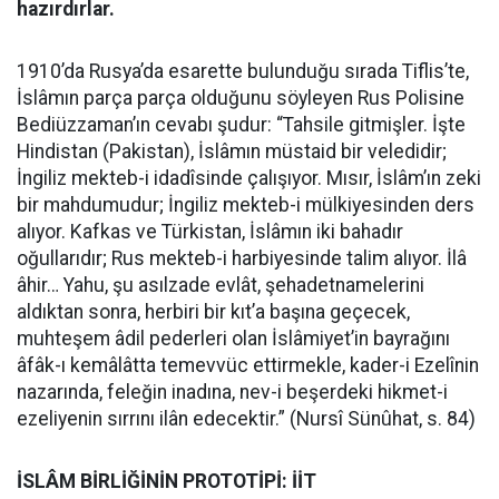
hazırdırlar.
1910’da Rusya’da esarette bulunduğu sırada Tiflis’te,
İslâmın parça parça olduğunu söyleyen Rus Polisine
Bediüzzaman’ın cevabı şudur: “Tahsile gitmişler. İşte
Hindistan (Pakistan), İslâmın müstaid bir veledidir;
İngiliz mekteb-i idadîsinde çalışıyor. Mısır, İslâm’ın zeki
bir mahdumudur; İngiliz mekteb-i mülkiyesinden ders
alıyor. Kafkas ve Türkistan, İslâmın iki bahadır
oğullarıdır; Rus mekteb-i harbiyesinde talim alıyor. İlâ
âhir… Yahu, şu asılzade evlât, şehadetnamelerini
aldıktan sonra, herbiri bir kıt’a başına geçecek,
muhteşem âdil pederleri olan İslâmiyet’in bayrağını
âfâk-ı kemâlâtta temevvüc ettirmekle, kader-i Ezelînin
nazarında, feleğin inadına, nev-i beşerdeki hikmet-i
ezeliyenin sırrını ilân edecektir.” (Nursî Sünûhat, s. 84)
İSLÂM BİRLİĞİNİN PROTOTİPİ: İİT