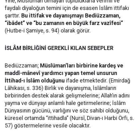
Yine, Müslüman olmayan topluluklarla verimli ve
faydalı diyaloğun temini için de esasen İslâm ittifakı
şarttır.
Bu ittifak ve dayanışmayı Bediüzzaman,
“ibâdet” ve “bu zamanın en büyük farz vazîfesi”
(Hutbe-i Şamiye, s. 94) olarak görür.
İSLÂM BİRLİĞİNİ GEREKLİ KILAN SEBEPLER
Bediüzzaman;
Müslüman’ları birbirine kardeş ve
maddî-mânevî yardımcı yapan temel unsurun
İttihad-ı İslâm olduğunu
ifade etmektedir. (Emirdağ
Lâhikası, s. 336) Birlik ve dayanışma, İslâmların
birbirinden destek alarak gelişmelerine; Allah’ın adını
yayma ve dünyayı anlamlı hale getirmelerine; İslâm
Dünyasının gücünü, varlığını ve söz sahibi olduğunu,
küresel ortamda “ittihadla” (Nursî, Divan-ı Harbi Örfi, s.
57) göstermelerine vesile olacaktır.