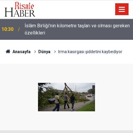
Ünlü futbolcu Dembele: Eşimin yüzünü
09:47
göstermemesi dini bir mesele!
Anasayfa
Dünya
Irma kasırgası şiddetini kaybediyor