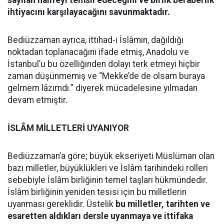
sayılan halifeyi temsil edeceğini ve birlik beraberlik
ihtiyacını karşılayacağını savunmaktadır.
Bediüzzaman ayrıca, ittihad-ı İslâmın, dağıldığı
noktadan toplanacağını ifade etmiş, Anadolu ve
İstanbul’u bu özelliğinden dolayı terk etmeyi hiçbir
zaman düşünmemiş ve “Mekke’de de olsam buraya
gelmem lâzımdı.” diyerek mücadelesine yılmadan
devam etmiştir.
İSLÂM MİLLETLERİ UYANIYOR
Bediüzzaman’a göre; büyük ekseriyeti Müslüman olan
bazı milletler, büyüklükleri ve İslâm tarihindeki rolleri
sebebiyle İslâm birliğinin temel taşları hükmündedir.
İslâm birliğinin yeniden tesisi için bu milletlerin
uyanması gereklidir. Üstelik
bu milletler, tarihten ve
esaretten aldıkları dersle uyanmaya ve ittifaka