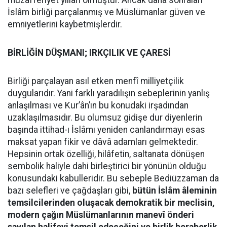
muzafferiyet yılları olmuştur. Ancak daha sonraları
İslâm birliği parçalanmış ve Müslümanlar güven ve
emniyetlerini kaybetmişlerdir.
BİRLİĞİN DÜŞMANI; IRKÇILIK VE ÇARESİ
Birliği parçalayan asıl etken menfî milliyetçilik
duygularıdır. Yani farklı yaradılışın sebeplerinin yanlış
anlaşılması ve Kur’ân’ın bu konudaki irşadından
uzaklaşılmasıdır. Bu olumsuz gidişe dur diyenlerin
başında ittihad-ı İslâmı yeniden canlandırmayı esas
maksat yapan fikir ve dâvâ adamları gelmektedir.
Hepsinin ortak özelliği, hilâfetin, saltanata dönüşen
sembolik haliyle dahi birleştirici bir yönünün olduğu
konusundaki kabulleridir. Bu sebeple Bediüzzaman da
bazı selefleri ve çağdaşları gibi,
bütün İslâm âleminin
temsilcilerinden oluşacak demokratik bir meclisin,
modern çağın Müslümanlarının manevî önderi