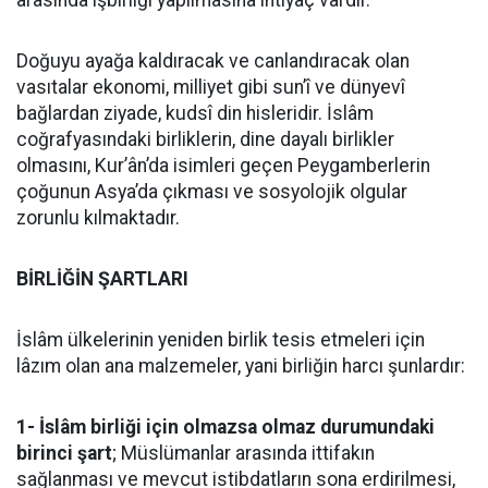
arasında işbirliği yapılmasına ihtiyaç vardır.
Doğuyu ayağa kaldıracak ve canlandıracak olan
vasıtalar ekonomi, milliyet gibi sun’î ve dünyevî
bağlardan ziyade, kudsî din hisleridir. İslâm
coğrafyasındaki birliklerin, dine dayalı birlikler
olmasını, Kur’ân’da isimleri geçen Peygamberlerin
çoğunun Asya’da çıkması ve sosyolojik olgular
zorunlu kılmaktadır.
BİRLİĞİN ŞARTLARI
İslâm ülkelerinin yeniden birlik tesis etmeleri için
lâzım olan ana malzemeler, yani birliğin harcı şunlardır:
1- İslâm birliği için olmazsa olmaz durumundaki
birinci şart
; Müslümanlar arasında ittifakın
sağlanması ve mevcut istibdatların sona erdirilmesi,