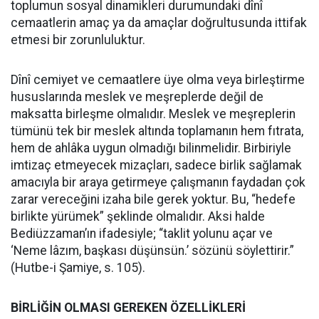
toplumun sosyal dinamikleri durumundaki dînî
cemaatlerin amaç ya da amaçlar doğrultusunda ittifak
etmesi bir zorunluluktur.
Dînî cemiyet ve cemaatlere üye olma veya birleştirme
hususlarında meslek ve meşreplerde değil de
maksatta birleşme olmalıdır. Meslek ve meşreplerin
tümünü tek bir meslek altında toplamanın hem fıtrata,
hem de ahlâka uygun olmadığı bilinmelidir. Birbiriyle
imtizaç etmeyecek mizaçları, sadece birlik sağlamak
amacıyla bir araya getirmeye çalışmanın faydadan çok
zarar vereceğini izaha bile gerek yoktur. Bu, “hedefe
birlikte yürümek” şeklinde olmalıdır. Aksi halde
Bediüzzaman’ın ifadesiyle; “taklit yolunu açar ve
‘Neme lâzım, başkası düşünsün.’ sözünü söylettirir.”
(Hutbe-i Şamiye, s. 105).
BİRLİĞİN OLMASI GEREKEN ÖZELLİKLERİ