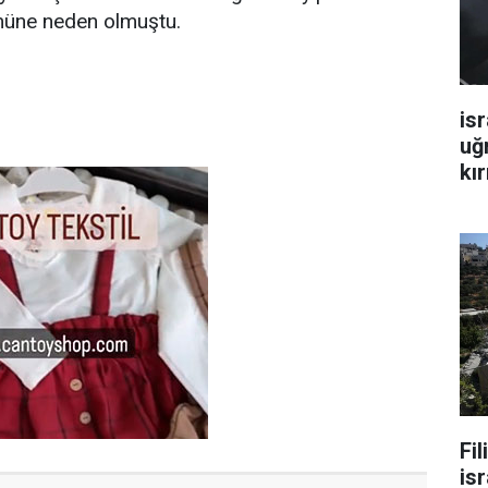
ümüne neden olmuştu.
isr
uğ
kır
Fi
isr