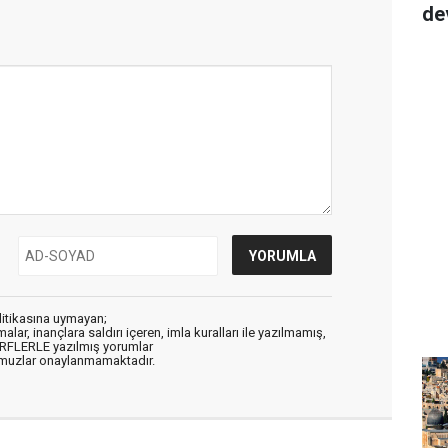
de
litikasına uymayan;
alar, inançlara saldırı içeren, imla kuralları ile yazılmamış,
ARFLERLE yazılmış yorumlar
muzlar onaylanmamaktadır.