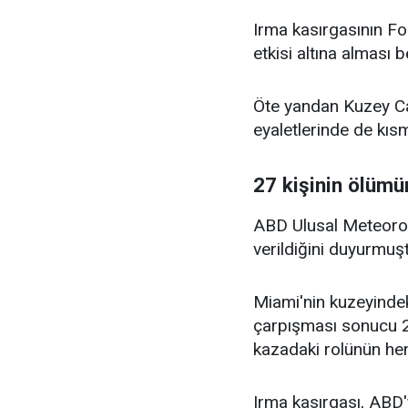
Irma kasırgasının Fo
etkisi altına alması 
Öte yandan Kuzey Car
eyaletlerinde de kısm
27 kişinin ölüm
ABD Ulusal Meteorolo
verildiğini duyurmuş
Miami'nin kuzeyindek
çarpışması sonucu 2 
kazadaki rolünün hen
Irma kasırgası, ABD