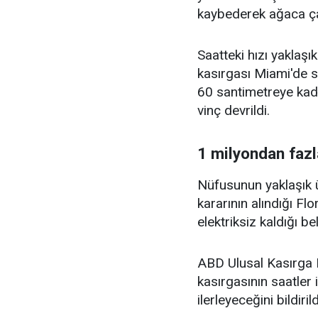
kaybederek ağaca çarp
Saatteki hızı yaklaşı
kasırgası Miami'de s
60 santimetreye kadar
vinç devrildi.
1 milyondan fazla
Nüfusunun yaklaşık ü
kararının alındığı Fl
elektriksiz kaldığı bel
ABD Ulusal Kasırga 
kasırgasının saatler 
ilerleyeceğini bildirild