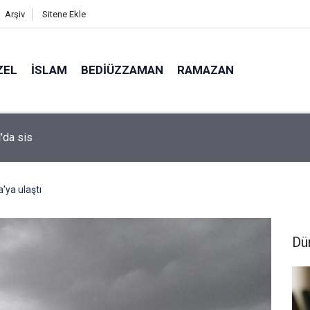
Arşiv
Sitene Ekle
ZEL
İSLAM
BEDIÜZZAMAN
RAMAZAN
i profesörünün parmağının ucunda niçin göz yok?
a'ya ulaştı
Dü