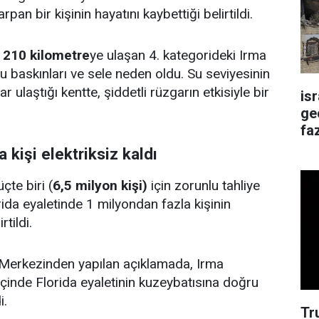
an bir kişinin hayatını kaybettiği belirtildi.
k
210 kilometre
ye ulaşan 4. kategorideki Irma
u baskınları ve sele neden oldu. Su seviyesinin
 ulaştığı kentte, şiddetli rüzgarın etkisiyle bir
is
ge
faz
 kişi elektriksiz kaldı
çte biri (
6,5 milyon kişi)
için zorunlu tahliye
orida eyaletinde 1 milyondan fazla kişinin
irtildi.
Merkezinden yapılan açıklamada, Irma
içinde Florida eyaletinin kuzeybatısına doğru
i.
Tr