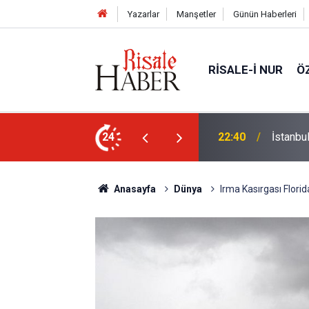
Yazarlar
Manşetler
Günün Haberleri
RISALE-I NUR
Ö
24
21:18
Biyoloj
Anasayfa
Dünya
Irma Kasırgası Florid