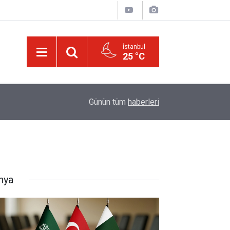
İstanbul
25 °C
20:11
Türkiye, Suudi Arabistan ve Pakistan Ortak Sa
Günün tüm
haberleri
nya