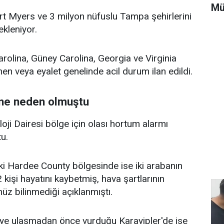
Mü
rt Myers ve 3 milyon nüfuslu Tampa şehirlerini
bekleniyor.
olina, Güney Carolina, Georgia ve Virginia
en veya eyalet genelinde acil durum ilan edildi.
üne neden olmuştu
ji Dairesi bölge için olası hortum alarmı
tu.
i Hardee County bölgesinde ise iki arabanın
kişi hayatını kaybetmiş, hava şartlarının
üz bilinmediği açıklanmıştı.
'ye ulaşmadan önce vurduğu Karayipler'de ise