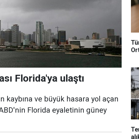
Tü
Or
sı Florida'ya ulaştı
an kaybına ve büyük hasara yol açan
 ABD'nin Florida eyaletinin güney
Te
alı