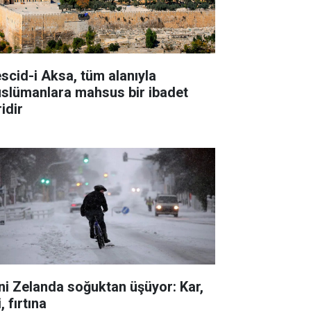
scid-i Aksa, tüm alanıyla
slümanlara mahsus bir ibadet
idir
ni Zelanda soğuktan üşüyor: Kar,
i, fırtına