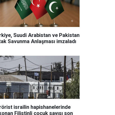
rkiye, Suudi Arabistan ve Pakistan
tak Savunma Anlaşması imzaladı
rörist israilin hapishanelerinde
konan Filistinli çocuk sayısı son