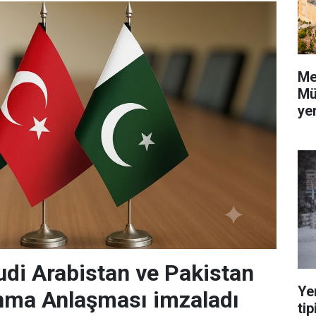
Me
Mü
yer
udi Arabistan ve Pakistan
Ye
nma Anlaşması imzaladı
tip