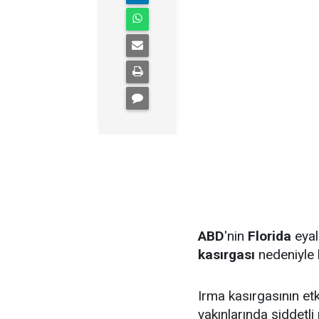
ABD
'nin
Florida
eyal
kasırgası
nedeniyle b
Irma kasırgasının etk
yakınlarında şiddetli