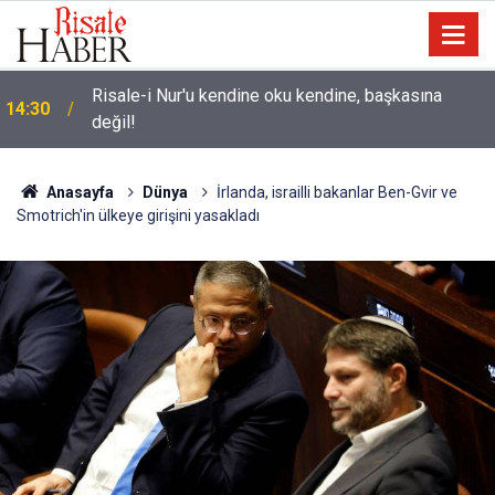
Üniversite adaylarına 'Sosyal medyanın
14:00
yönlendirdiği tercihler kariyeri riske atabilir' uyarısı
Anasayfa
Dünya
İrlanda, israilli bakanlar Ben-Gvir ve
Smotrich'in ülkeye girişini yasakladı