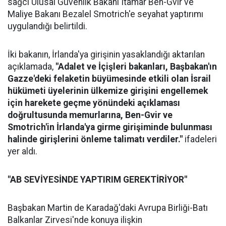
sağcı Ulusal Güvenlik Bakanı Itamar Ben-Gvir ve
Maliye Bakanı Bezalel Smotrich'e seyahat yaptırımı
uygulandığı belirtildi.
İki bakanın, İrlanda'ya girişinin yasaklandığı aktarılan
açıklamada,
"Adalet ve İçişleri bakanları, Başbakan'ın
Gazze'deki felaketin büyümesinde etkili olan İsrail
hükümeti üyelerinin ülkemize girişini engellemek
için harekete geçme yönündeki açıklaması
doğrultusunda memurlarına, Ben-Gvir ve
Smotrich'in İrlanda'ya girme girişiminde bulunması
halinde girişlerini önleme talimatı verdiler."
ifadeleri
yer aldı.
"AB SEVİYESİNDE YAPTIRIM GEREKTİRİYOR"
Başbakan Martin de Karadağ'daki Avrupa Birliği-Batı
Balkanlar Zirvesi'nde konuya ilişkin