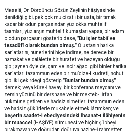
Meselâ, On Dördüncü Sözün Zeylinin hâşiyesinde
denildiği gibi, pek çok mu'cizatlı bir usta, bir tırnak
kadar bir odun parçasından yüz okka muhtelif
taamları, yüz arşın muhtelif kumaşları yapsa, bir adam
o odun parçasını gösterip dese,
"Bu işler tabiî ve
tesadüfî olarak bundan olmuş."
O ustanın harika
san'atlarını, hünerlerini hiçe indirse, ne derece bir
hamakat ve dalâlette bir hurafet ve hezeyan olduğu
gibi; aynen öyle de, çam ve incir ağacı gibi binler harika
san'atları tazammun eden bir mu'cize-i kudreti, nohut
gibi iki çekirdeği gösterip
"Bunlar bundan olmuş"
demek; veya küre-i havayı bir konferans meydanı ve
zemin yüzünü bir dershane ve bir mekteb-i irfan
hükmüne getiren ve hadsiz nimetleri tazammun eden
ve hadsiz şükürlerle mukabele etmek lâzımken; ve
beşerin saadet-i ebediyesindeki ihsanat-ı İlâhiyenin
bir muaccel
(HAŞİYE) nümunesi ve hiçbir şüpheyi
bırakmayan ve doğrudan doğruya hazine-i rahmetten