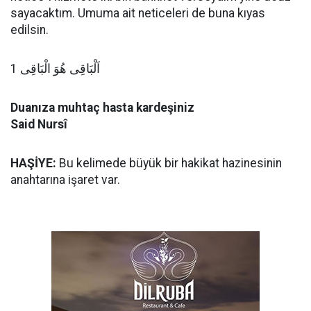
sayacaktım. Umuma ait neticeleri de buna kıyas
edilsin.
اَلْبَاقِى هُوَ الْبَاقِى 1
Duanıza muhtaç hasta kardeşiniz
Said Nursî
HAŞİYE:
Bu kelimede büyük bir hakikat hazinesinin
anahtarına işaret var.