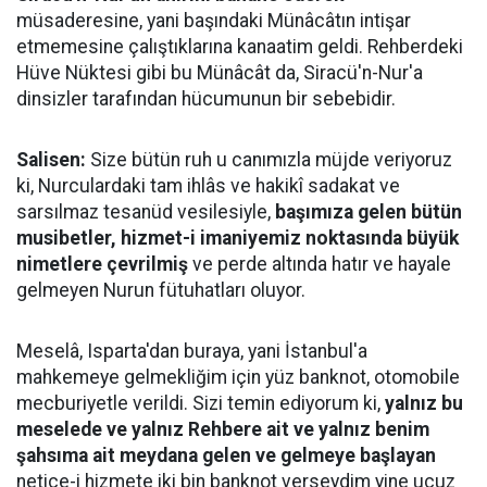
müsaderesine, yani başındaki Münâcâtın intişar
etmemesine çalıştıklarına kanaatim geldi. Rehberdeki
Hüve Nüktesi gibi bu Münâcât da, Siracü'n-Nur'a
dinsizler tarafından hücumunun bir sebebidir.
Salisen:
Size bütün ruh u canımızla müjde veriyoruz
ki, Nurculardaki tam ihlâs ve hakikî sadakat ve
sarsılmaz tesanüd vesilesiyle,
başımıza gelen bütün
musibetler, hizmet-i imaniyemiz noktasında büyük
nimetlere çevrilmiş
ve perde altında hatır ve hayale
gelmeyen Nurun fütuhatları oluyor.
Meselâ, Isparta'dan buraya, yani İstanbul'a
mahkemeye gelmekliğim için yüz banknot, otomobile
mecburiyetle verildi. Sizi temin ediyorum ki,
yalnız bu
meselede ve yalnız Rehbere ait ve yalnız benim
şahsıma ait meydana gelen ve gelmeye başlayan
netice-i hizmete iki bin banknot verseydim yine ucuz