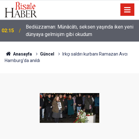
Nice binilen hayvan vardır ki, binicisinden daha
01:45
hayırlıdır
Anasayfa
Güncel
Irkçı saldırı kurbanı Ramazan Avcı
Hamburg'da anıldı