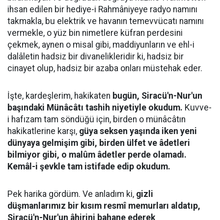
ihsan edilen bir hediye-i Rahmâniyeye radyo namını
takmakla, bu elektrik ve havanın temevvücatı namını
vermekle, o yüz bin nimetlere küfran perdesini
çekmek, aynen o misal gibi, maddiyunların ve ehl-i
dalâletin hadsiz bir divanelikleridir ki, hadsiz bir
cinayet olup, hadsiz bir azaba onları müstehak eder.
İşte, kardeşlerim, hakikaten
bugün, Siracü'n-Nur'un
başındaki Münâcâtı tashih niyetiyle okudum.
Kuvve-
i hafızam tam söndüğü için, birden o münâcâtın
hakikatlerine karşı,
güya seksen yaşında iken yeni
dünyaya gelmişim gibi, birden ülfet ve âdetleri
bilmiyor gibi, o malûm âdetler perde olamadı.
Kemâl-i şevkle tam istifade edip okudum.
Pek harika gördüm. Ve anladım ki,
gizli
düşmanlarımız bir kısım resmî memurları aldatıp,
Siracü'n-Nur'un âhirini bahane ederek