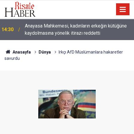
Anayasa Mahkemesi, kadınların erkeğin kütüğüne
14:30
kaydolmasına yönelik itirazı reddetti
Çatıda yağmur suyu hasadı: Sıcaklarda klima
14:00
kullanımını azaltabilir
Anasayfa
Dünya
Irkçı AfD Müslümanlara hakaretler
savurdu