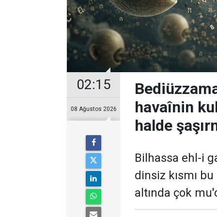
02:15
Bediüzzaman
havaînin kul
08 Ağustos 2026
halde şaşır
Bilhassa ehl-i ga
dinsiz kısmı bu
altında çok mu'c