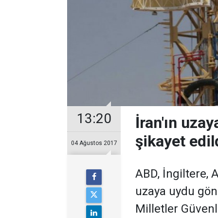
13:20
İran'ın uza
şikayet edil
04 Ağustos 2017
ABD, İngiltere,
uzaya uydu gönd
Milletler Güvenl