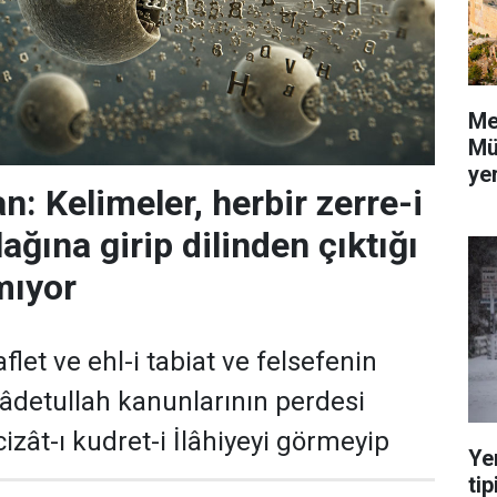
Me
Mü
yer
: Kelimeler, herbir zerre-i
ağına girip dilinden çıktığı
mıyor
flet ve ehl-i tabiat ve felsefenin
 âdetullah kanunlarının perdesi
izât-ı kudret-i İlâhiyeyi görmeyip
Ye
tip