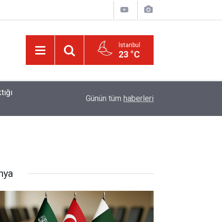
İstanbul
23 °C
01:15
Lût kavmine âid o alt-üst olan şehirleri de kaldır
Günün tüm
haberleri
nya