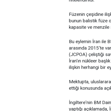
Füzenin çeşidine iliş
bunun balistik füze o
kapasite ve menzile 
Bu eylemin İran ile
arasında 2015'te va
(JCPOA) çeliştiği s
İran'ın nükleer başlık
ilişkin herhangi bir 
Mektupta, uluslarara
ettiği konusunda açı
İngiltere'nin BM Dai
yaptığı açıklamada, 