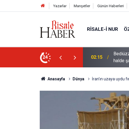
Yazarlar
Manşetler
Günün Haberleri
RISALE-I NUR
Ö
rre-i havaînin kulağına girip dilinden çıktığı
24
01:45
Müslüma
Anasayfa
Dünya
İran'ın uzaya uydu f