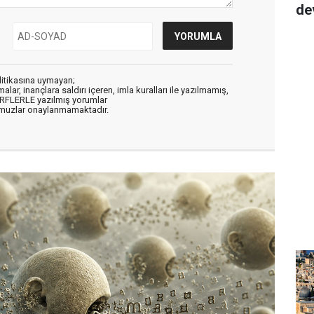
de
litikasına uymayan;
alar, inançlara saldırı içeren, imla kuralları ile yazılmamış,
ARFLERLE yazılmış yorumlar
muzlar onaylanmamaktadır.