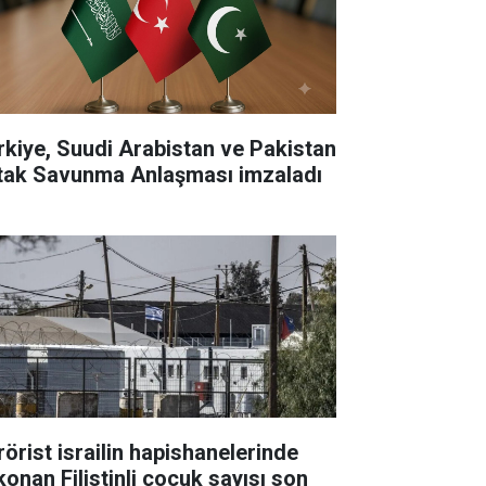
rkiye, Suudi Arabistan ve Pakistan
tak Savunma Anlaşması imzaladı
rörist israilin hapishanelerinde
konan Filistinli çocuk sayısı son