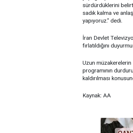
sürdürdüklerini belir
sadık kalma ve anla
yapıyoruz." dedi.
İran Devlet Televiz
fırlatıldığını duyurmu
Uzun müzakerelerin a
programının durdurul
kaldırılması konusu
Kaynak: AA