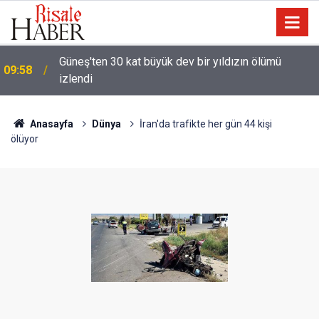
Güneş'ten 30 kat büyük dev bir yıldızın ölümü
09:58
izlendi
09:35
Bursa'daki bu caminin 'sunroof'u var!
Anasayfa
Dünya
İran'da trafikte her gün 44 kişi
ölüyor