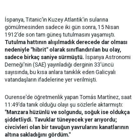
İspanya, Titanic’in Kuzey Atlantik'in sularına
gömülmesinden sadece iki gün sonra, 15 Nisan
1912'de son tam güneş tutulmasını yaşamıştı.
Tutulma hattının alışılmadık derecede dar olması
nedeniyle "hibrit" olarak sınıflandırılan bu olay,
sadece birkaç saniye sürmüştü.
İspanya Astronomi
Derneği'nin (SAE) yayınladığı derginin 33'üncü
sayısında, bu kısa anlara tanıklık eden Galicyalı
vatandaşların ifadelerine yer verilmişti.
Ourense'de öğretmenlik yapan Tomás Martínez, saat
11:49'da tanık olduğu olayı şu sözlerle aktarmıştı:
"Manzara hüzünlü ve solgundu, soğuk ise oldukça
şiddetliydi. Tavuklar tüneyecek yer arıyordu;
civcivleri olan bir tavuğun yavrularını kanatlarının
altına sakladığını gördüm."