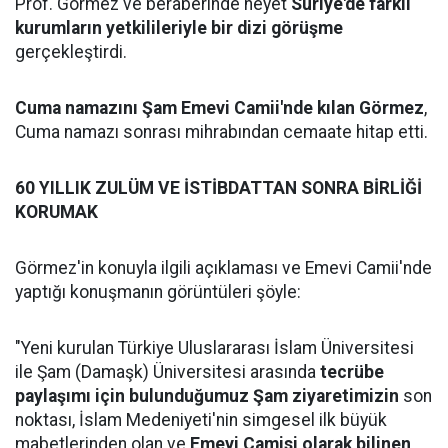
Prof. Görmez ve beraberinde heyet
Suriye'de farklı
kurumların yetkilileriyle bir dizi görüşme
gerçekleştirdi.
Cuma namazını Şam Emevi Camii'nde kılan Görmez
,
Cuma namazı sonrası mihrabından cemaate hitap etti.
60 YILLIK ZULÜM VE İSTİBDATTAN SONRA BİRLİĞİ
KORUMAK
Görmez'in konuyla ilgili açıklaması ve Emevi Camii'nde
yaptığı konuşmanın görüntüleri şöyle:
"Yeni kurulan Türkiye Uluslararası İslam Üniversitesi
ile Şam (Damaşk) Üniversitesi arasında
tecrübe
paylaşımı için bulunduğumuz Şam ziyaretimizin
son
noktası, İslam Medeniyeti'nin simgesel ilk büyük
mabetlerinden olan ve
Emevi Camisi olarak bilinen