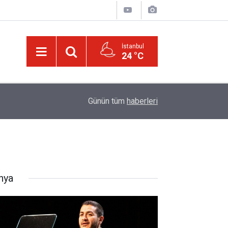
İstanbul
24 °C
21:05
Kur’an'daki bazı şahıs isimlerinin mucizevi yönle
Günün tüm
haberleri
nya