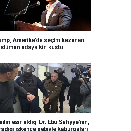
ump, Amerika'da seçim kazanan
slüman adaya kin kustu
ailin esir aldığı Dr. Ebu Safiyye'nin,
radığı işkence sebiyle kaburgaları