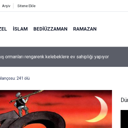
Arşiv
Sitene Ekle
ZEL
İSLAM
BEDIÜZZAMAN
RAMAZAN
ış ormanları rengarenk kelebeklere ev sahipliği yapıyor
ilançosu: 241 ölü
Dü