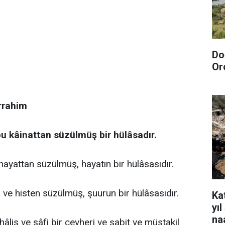
Do
Or
rrahim
u kâinattan süzülmüş bir hülâsadır.
hayattan süzülmüş, hayatın bir hülâsasıdır.
ve histen süzülmüş, şuurun bir hülâsasıdır.
Kat
yı
na
hâlis ve sâfi bir cevheri ve sabit ve müstakil