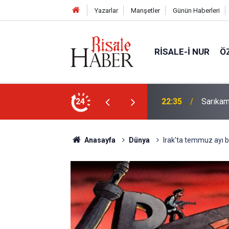
Yazarlar
Manşetler
Günün Haberleri
RISALE-I NUR
Ö
in (a.s.m.) nuru çıksa, kâinat vefat edecek
24
22:35
Sarıkam
Anasayfa
Dünya
Irak'ta temmuz ayı b