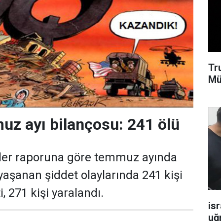
Tr
Mü
muz ayı bilançosu: 241 ölü
tler raporuna göre temmuz ayında
yaşanan şiddet olaylarında 241 kişi
, 271 kişi yaralandı.
isr
uğ