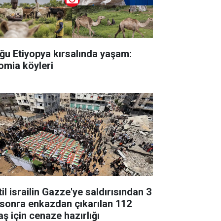
ğu Etiyopya kırsalında yaşam:
omia köyleri
il israilin Gazze'ye saldırısından 3
l sonra enkazdan çıkarılan 112
aş için cenaze hazırlığı