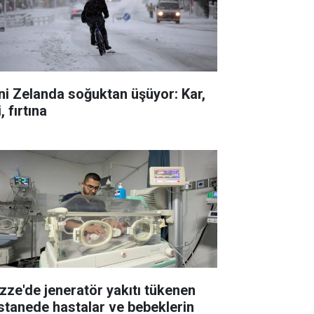
ni Zelanda soğuktan üşüyor: Kar,
i, fırtına
zze'de jeneratör yakıtı tükenen
stanede hastalar ve bebeklerin