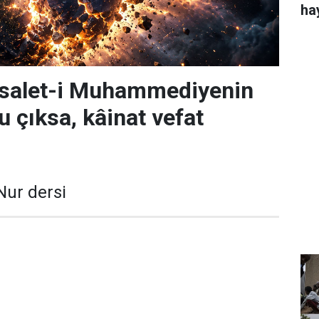
ha
risalet-i Muhammediyenin
u çıksa, kâinat vefat
Nur dersi