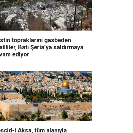
listin topraklarını gasbeden
ailliler, Batı Şeria’ya saldırmaya
vam ediyor
scid-i Aksa, tüm alanıyla