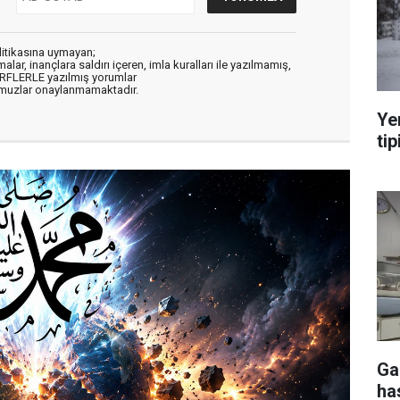
litikasına uymayan;
alar, inançlara saldırı içeren, imla kuralları ile yazılmamış,
ARFLERLE yazılmış yorumlar
muzlar onaylanmamaktadır.
Ye
tip
Ga
ha