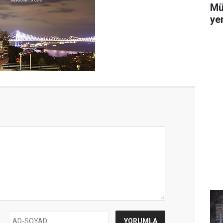
Mü
yer