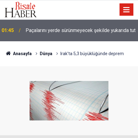
01:45
Paçalarını yerde sürünmeyecek şekilde yukarıda tut
Güldüren de O’dur, ağlatan da O’dur, öldüren de
01:15
O’dur, dirilten de O’dur
Anasayfa
Dünya
Irak'ta 5,3 büyüklüğünde deprem