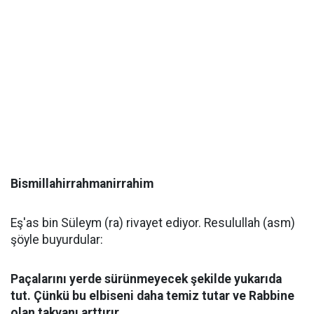
Bismillahirrahmanirrahim
Eş'as bin Süleym (ra) rivayet ediyor. Resulullah (asm)
şöyle buyurdular:
Paçalarını yerde sürünmeyecek şekilde yukarıda
tut. Çünkü bu elbiseni daha temiz tutar ve Rabbine
olan takvanı arttırır.