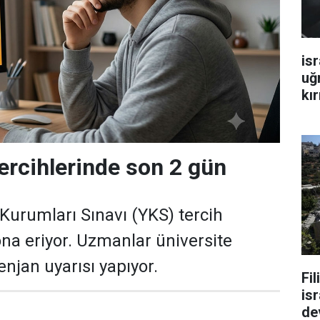
isr
uğ
kır
tercihlerinde son 2 gün
urumları Sınavı (YKS) tercih
na eriyor. Uzmanlar üniversite
njan uyarısı yapıyor.
Fi
isr
de