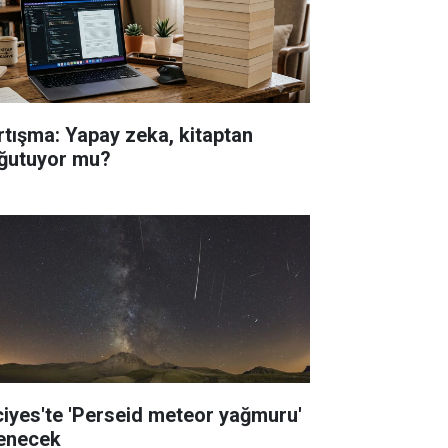
rtışma: Yapay zeka, kitaptan
ğutuyor mu?
ciyes'te 'Perseid meteor yağmuru'
lenecek