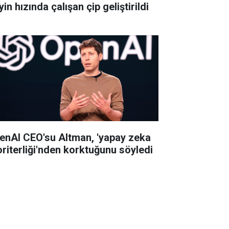
in hızında çalışan çip geliştirildi
enAI CEO'su Altman, 'yapay zeka
oriterliği'nden korktuğunu söyledi