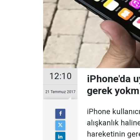
12:10
iPhone'da 
gerek yokm
21 Temmuz 2017
iPhone kullanıcıl
alışkanlık halin
hareketinin ger