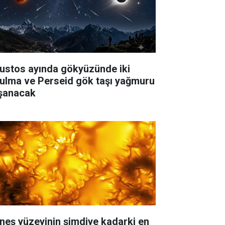
ustos ayında gökyüzünde iki
tulma ve Perseid gök taşı yağmuru
şanacak
neş yüzeyinin şimdiye kadarki en