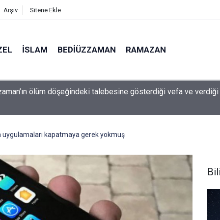
Arşiv
Sitene Ekle
ZEL
İSLAM
BEDIÜZZAMAN
RAMAZAN
 çocuk güvenliği davasında rekor ceza: 567 milyon dolar ödeyec
a uygulamaları kapatmaya gerek yokmuş
Bil