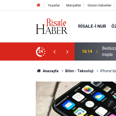
Yazarlar
Manşetler
Günün Haberleri
RISALE-I NUR
Ö
i talebesine gösterdiği vefa ve verdiği
24
14:57
Meta'ya
Anasayfa
Bilim - Teknoloji
iPhone'd