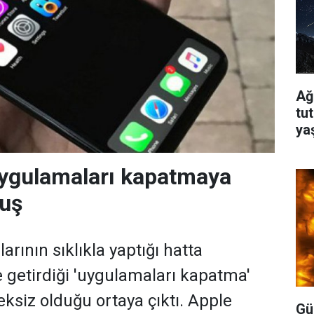
Ağ
tu
ya
uygulamaları kapatmaya
uş
arının sıklıkla yaptığı hatta
e getirdiği 'uygulamaları kapatma'
eksiz olduğu ortaya çıktı. Apple
Gü