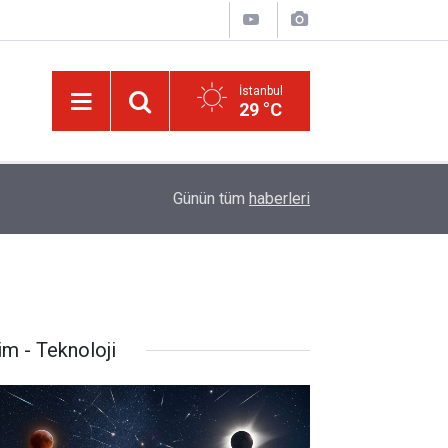
İstanbul
29 °C
ek
13:40
Çile çekilen yol!
Günün tüm
haberleri
im - Teknoloji