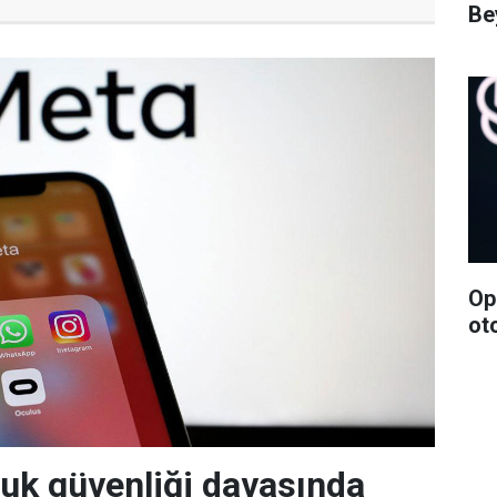
Bey
Op
ot
uk güvenliği davasında