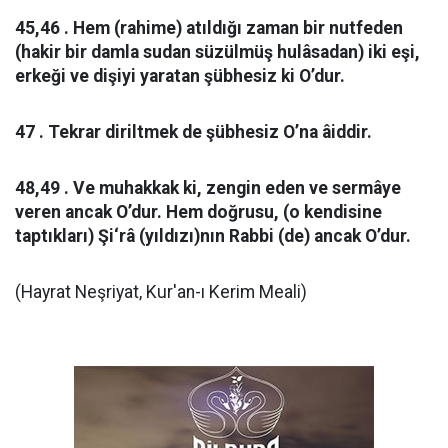
45,46 . Hem (rahime) atıldığı zaman bir nutfeden
(hakir bir damla sudan süzülmüş hulâsadan) iki eşi,
erkeği ve dişiyi yaratan şübhesiz ki O’dur.
47 . Tekrar diriltmek de şübhesiz O’na âiddir.
48,49 . Ve muhakkak ki, zengin eden ve sermâye
veren ancak O’dur. Hem doğrusu, (o kendisine
taptıkları) Şi‘râ (yıldızı)nın Rabbi (de) ancak O’dur.
(Hayrat Neşriyat, Kur'an-ı Kerim Meali)