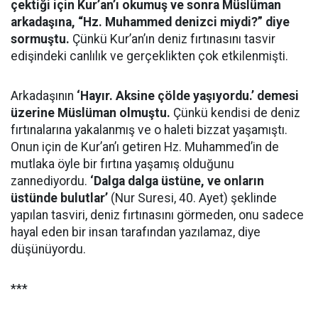
çektiği için Kur’an’ı okumuş ve sonra Müslüman
arkadaşına, “Hz. Muhammed denizci miydi?” diye
sormuştu.
Çünkü Kur’an’ın deniz fırtınasını tasvir
edişindeki canlılık ve gerçeklikten çok etkilenmişti.
Arkadaşının
‘Hayır. Aksine çölde yaşıyordu.’ demesi
üzerine Müslüman olmuştu.
Çünkü kendisi de deniz
fırtınalarına yakalanmış ve o haleti bizzat yaşamıştı.
Onun için de Kur’an’ı getiren Hz. Muhammed’in de
mutlaka öyle bir fırtına yaşamış olduğunu
zannediyordu.
‘Dalga dalga üstüne, ve onların
üstünde bulutlar’
(Nur Suresi, 40. Ayet) şeklinde
yapılan tasviri, deniz fırtınasını görmeden, onu sadece
hayal eden bir insan tarafından yazılamaz, diye
düşünüyordu.
***