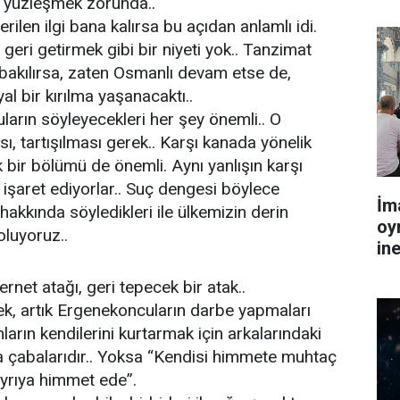
e yüzleşmek zorunda..
ilen ilgi bana kalırsa bu açıdan anlamlı idi.
geri getirmek gibi bir niyeti yok.. Tanzimat
bakılırsa, zaten Osmanlı devam etse de,
syal bir kırılma yaşanacaktı..
arın söyleyecekleri her şey önemli.. O
ı, tartışılması gerek.. Karşı kanada yönelik
 bir bölümü de önemli. Aynı yanlışın karşı
a işaret ediyorlar.. Suç dengesi böylece
İm
 hakkında söyledikleri ile ülkemizin derin
oy
luyoruz..
in
rnet atağı, geri tepecek bir atak..
k, artık Ergenekoncuların darbe yapmaları
nların kendilerini kurtarmak için arkalarındaki
ma çabalarıdır.. Yoksa “Kendisi himmete muhtaç
ayrıya himmet ede”.