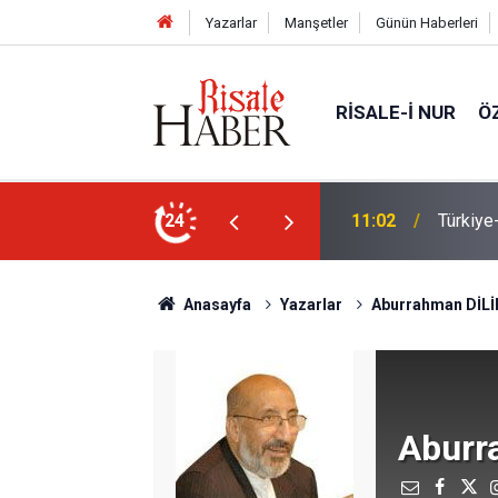
Yazarlar
Manşetler
Günün Haberleri
RISALE-I NUR
Ö
n Anlaşması ve Said Nursi'nin sevinci
24
10:22
İmamdan
Anasayfa
Yazarlar
Aburrahman DİL
Aburr