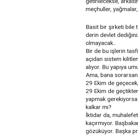
getirilecekse, arkasın
meçhuller, yağmalar, 
Basit bir şirketi bil
derin devlet dediğini
olmayacak..
Bir de bu işlerin tas
açıdan sistem kilitl
alıyor. Bu yapıya u
Ama, bana sorarsanız
29 Ekim de geçecek,
29 Ekim de geçtikten
yapmak gerekiyorsa 
kalkar mı?
İktidar da, muhalefet
kaçırmıyor. Başbaka
gözüküyor. Başka pro