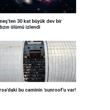
neş'ten 30 kat büyük dev bir
dızın ölümü izlendi
rsa'daki bu caminin 'sunroof'u var!