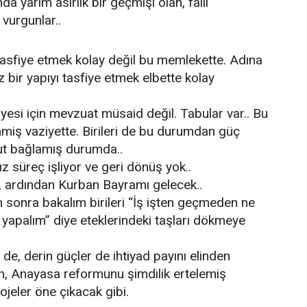
da yarım asırlık bir geçmişi olan, faili
vurgunlar..
e tasfiye etmek kolay değil bu memlekette. Adına
z bir yapıyı tasfiye etmek elbette kolay
fiyesi için mevzuat müsaid değil. Tabular var.. Bu
enmiş vaziyette. Birileri de bu durumdan güç
mut bağlamış durumda..
 süreç işliyor ve geri dönüş yok..
 ardından Kurban Bayramı gelecek..
 sonra bakalım birileri “İş işten geçmeden ne
yapalım” diye eteklerindeki taşları dökmeye
 de, derin güçler de ihtiyad payını elinden
n, Anayasa reformunu şimdilik ertelemiş
jeler öne çıkacak gibi.