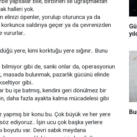
be yapsalar bile, birbirleri ile uğraşmaktan
ak halleri yok.
n elinizi öpenler, yorulup oturunca ya da
 korkunca saldırıya geçer ya da çevrenizden
Gü
 vururlar..
yıl
düğü yere, kimi korktuğu yere sığınır.. Bunu
l bilmiyor gibi de, sanki onlar da, operasyonun
, masada bulunmak, pazarlık gücünü elinde
seltiyor gibi..
ar bu işe batmış, kendini geri dönülmez bir
n, daha fazla ayakta kalma mücadelesi gibi
Bu
az yapmış bir konu bu. Çok büyük ve her yere
söz ediyoruz.. İşin ucu çok başka yerlere
sı boyutu var. Devri sabık meydana