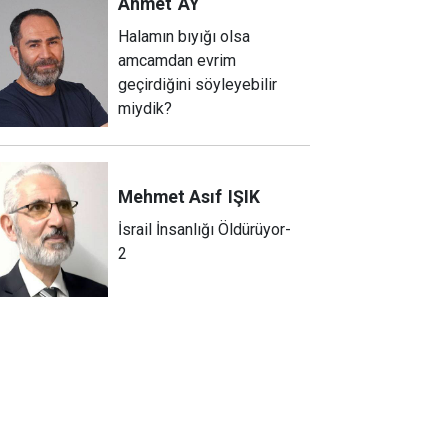
Ahmet
AY
Halamın bıyığı olsa
amcamdan evrim
geçirdiğini söyleyebilir
miydik?
Mehmet Asıf
IŞIK
İsrail İnsanlığı Öldürüyor-
2