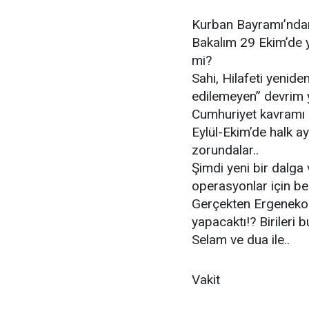
Kurban Bayramı’ndan
Bakalım 29 Ekim’de yi
mi?
Sahi, Hilafeti yenide
edilemeyen” devrim 
Cumhuriyet kavramı 
Eylül-Ekim’de halk a
zorundalar..
Şimdi yeni bir dalga 
operasyonlar için be
Gerçekten Ergenekonc
yapacaktı!? Birileri
Selam ve dua ile..
Vakit