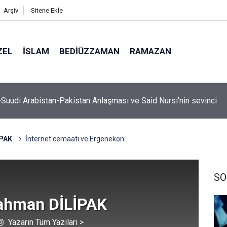
Arşiv
Sitene Ekle
ZEL
İSLAM
BEDIÜZZAMAN
RAMAZAN
, hutbe sırasında telefonla oynayan cemaate tepki: Aşağı inece
İPAK
İnternet cemaati ve Ergenekon
SO
ahman DİLİPAK
Yazarın Tüm Yazıları >