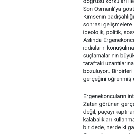
doğrusu korkuları il
Son Osmanlı’ya göster
Kimsenin padişahlığı 
sonrası gelişmelere 
ideolojik, politik, so
Aslında Ergenekoncul
iddiaların konuşulmas
suçlamalarının büyük
taraftaki uzantıların
bozuluyor.. Birbirleri
gerçeğini öğrenmiş o
Ergenekoncuların inte
Zaten görünen gerçe
değil, paçayı kaptıra
kalabalıkları kullan
bir dede, nerde ki g