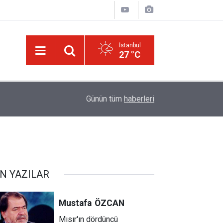
İstanbul
27 °C
ğim!
09:58
Güneş'ten 30 kat büyük dev bir yıldızın ölümü iz
Günün tüm
haberleri
N YAZILAR
Mustafa
ÖZCAN
Mısır'ın dördüncü