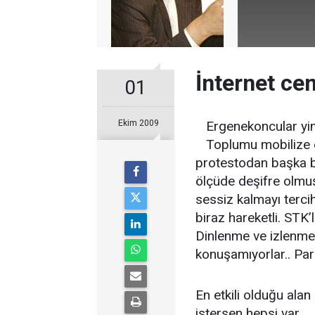
İnternet ce
01
Ekim 2009
Ergenekoncular yine 
Toplumu mobilize ed
protestodan başka bi
ölçüde deşifre olmuş
sessiz kalmayı tercih
biraz hareketli. STK’
Dinlenme ve izlenme 
konuşamıyorlar.. Par
En etkili olduğu alan 
istersen hepsi var..