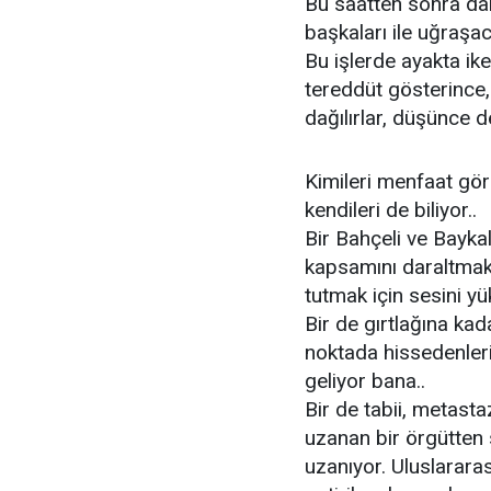
Bu saatten sonra dar
başkaları ile uğraşac
Bu işlerde ayakta ike
tereddüt gösterince,
dağılırlar, düşünce de
Kimileri menfaat gör
kendileri de biliyor..
Bir Bahçeli ve Bayka
kapsamını daraltmak
tutmak için sesini yük
Bir de gırtlağına kad
noktada hissedenleri
geliyor bana..
Bir de tabii, metast
uzanan bir örgütten 
uzanıyor. Uluslarara