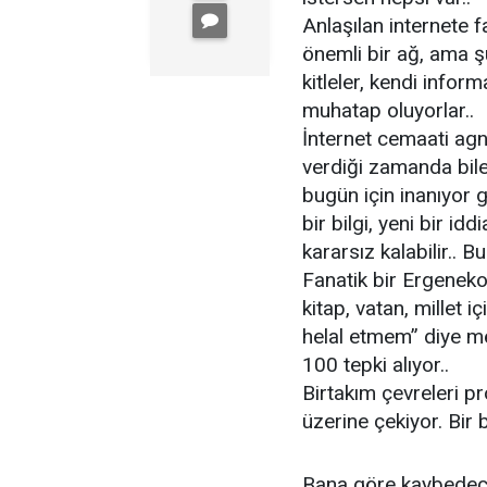
Anlaşılan internete 
önemli bir ağ, ama ş
kitleler, kendi info
muhatap oluyorlar..
İnternet cemaati agnos
verdiği zamanda bile 
bugün için inanıyor g
bir bilgi, yeni bir id
kararsız kalabilir.. 
Fanatik bir Ergeneko
kitap, vatan, millet 
helal etmem” diye m
100 tepki alıyor..
Birtakım çevreleri p
üzerine çekiyor. Bir 
Bana göre kaybedecek