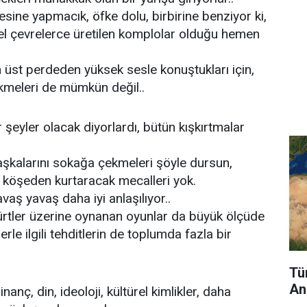
esine yapmacık, öfke dolu, birbirine benziyor ki,
el çevrelerce üretilen komplolar olduğu hemen
n üst perdeden yüksek sesle konuştukları için,
kmeleri de mümkün değil..
 şeyler olacak diyorlardı, bütün kışkırtmalar
şkalarını sokağa çekmeleri şöyle dursun,
arı köşeden kurtaracak mecalleri yok.
avaş yavaş daha iyi anlaşılıyor..
. Kürtler üzerine oynanan oyunlar da büyük ölçüde
rle ilgili tehditlerin de toplumda fazla bir
Tü
An
anç, din, ideoloji, kültürel kimlikler, daha