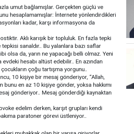
fazla umut bağlamışlar. Gerçekten güçlü ve
unu hesaplamamışlar: İnternete yönlendirdikleri
rmasyonları kadar, karşı informasyona da
tiktir. Aklı karışık bir topluluk. En fazla tepki
tepkisi sanaldır.. Bu yalanlara bazı saflar
ibi olsa da, yarın ne yapacağı belli olmaz. Yeni
dia evdeki hesabı altüst edebilir.. En azından
Bu çocukların çoğu tartışma yorgunu..
ncu, 10 kişiye bir mesaj gönderiyor, “Allah,
için bunu en az 10 kişiye gönder, yoksa hakkımı
esaj gönderiyor.. Mesaj gönderdiği kaynaktan
rovoke edelim derken, karşıt grupları kendi
bakıma paratoner görevi üstleniyor..
leri muhakkak olan bir yarışa giriyorlar..