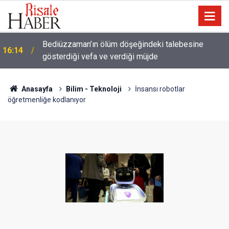
Meta'ya çocuk güvenliği davasında rekor ceza: 567
14:57
milyon dolar ödeyecek
Anasayfa
Bilim - Teknoloji
İnsansı robotlar
öğretmenliğe kodlanıyor