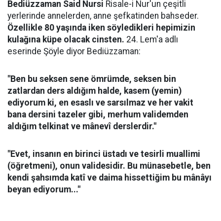
Bediüzzaman Said Nursi
Risale-i Nur'un çeşitli
yerlerinde annelerden, anne şefkatinden bahseder.
Özellikle 80 yaşında iken söyledikleri hepimizin
kulağına küpe olacak cinsten.
24. Lem'a adlı
eserinde Şöyle diyor Bediüzzaman:
"Ben bu seksen sene ömrümde, seksen bin
zatlardan ders aldığım halde, kasem (yemin)
ediyorum ki, en esaslı ve sarsılmaz ve her vakit
bana dersini tazeler gibi, merhum validemden
aldığım telkinat ve mânevî derslerdir."
"Evet, insanın en birinci üstadı ve tesirli muallimi
(öğretmeni), onun validesidir. Bu münasebetle, ben
kendi şahsımda katî ve daima hissettiğim bu mânâyı
beyan ediyorum..."