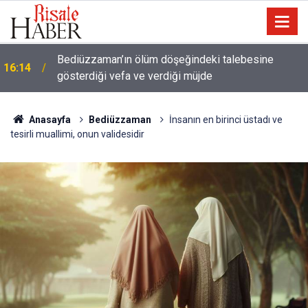
Meta'ya çocuk güvenliği davasında rekor ceza: 567
14:57
milyon dolar ödeyecek
Anasayfa
Bediüzzaman
İnsanın en birinci üstadı ve
tesirli muallimi, onun validesidir