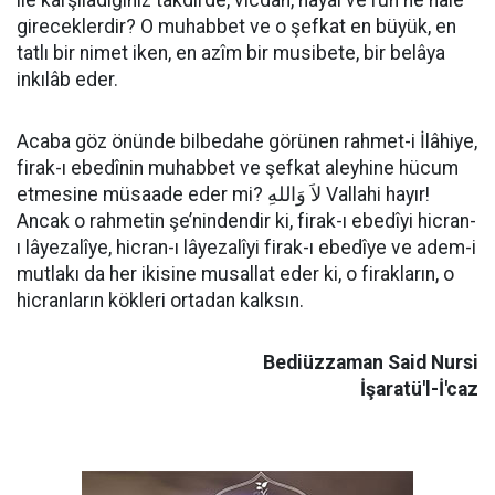
ile karşıladığınız takdirde, vicdan, hayal ve ruh ne hale
gireceklerdir? O muhabbet ve o şefkat en büyük, en
tatlı bir nimet iken, en azîm bir musibete, bir belâya
inkılâb eder.
Acaba göz önünde bilbedahe görünen rahmet-i İlâhiye,
firak-ı ebedînin muhabbet ve şefkat aleyhine hücum
etmesine müsaade eder mi? لاَ وَاللهِ Vallahi hayır!
Ancak o rahmetin şe’nindendir ki, firak-ı ebedîyi hicran-
ı lâyezalîye, hicran-ı lâyezalîyi firak-ı ebedîye ve adem-i
mutlakı da her ikisine musallat eder ki, o firakların, o
hicranların kökleri ortadan kalksın.
Bediüzzaman Said Nursi
İşaratü'l-İ'caz