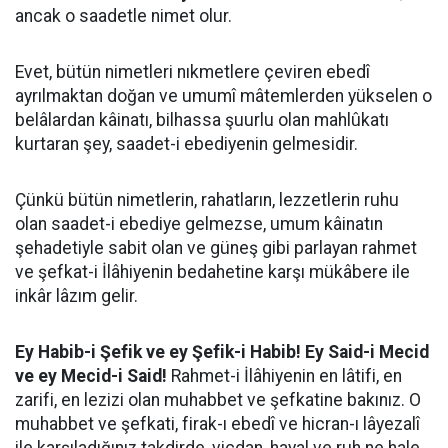
ancak o saadetle nimet olur.
Evet, bütün nimetleri nıkmetlere çeviren ebedî
ayrılmaktan doğan ve umumî mâtemlerden yükselen o
belâlardan kâinatı, bilhassa şuurlu olan mahlûkatı
kurtaran şey, saadet-i ebediyenin gelmesidir.
Çünkü bütün nimetlerin, rahatların, lezzetlerin ruhu
olan saadet-i ebediye gelmezse, umum kâinatın
şehadetiyle sabit olan ve güneş gibi parlayan rahmet
ve şefkat-i İlâhiyenin bedahetine karşı mükâbere ile
inkâr lâzım gelir.
Ey Habib-i Şefik ve ey Şefik-i Habib! Ey Said-i Mecid
ve ey Mecid-i Said!
Rahmet-i İlâhiyenin en lâtifi, en
zarifi, en lezizi olan muhabbet ve şefkatine bakınız. O
muhabbet ve şefkati, firak-ı ebedî ve hicran-ı lâyezalî