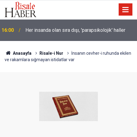
16:00
Her insanda olan sıra dışı, 'parapsikolojik' haller
Soykırımcı israil Gazze'de 300 günde en az 300
15:30
çocuğu katletti
Anasayfa
Risale-i Nur
İnsanın cevher-i ruhunda ekilen
ve rakamlara sığmayan istidatlar var