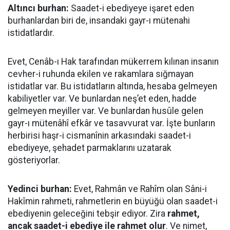
Altıncı burhan:
Saadet-i ebediyeye işaret eden
burhanlardan biri de, insandaki gayr-ı mütenahi
istidatlardır.
Evet, Cenâb-ı Hak tarafından mükerrem kılınan insanın
cevher-i ruhunda ekilen ve rakamlara sığmayan
istidatlar var. Bu istidatların altında, hesaba gelmeyen
kabiliyetler var. Ve bunlardan neş’et eden, hadde
gelmeyen meyiller var. Ve bunlardan husûle gelen
gayr-ı mütenâhî efkâr ve tasavvurat var. İşte bunların
herbirisi haşr-i cismanînin arkasındaki saadet-i
ebediyeye, şehadet parmaklarını uzatarak
gösteriyorlar.
Yedinci burhan:
Evet, Rahmân ve Rahîm olan Sâni-i
Hakîmin rahmeti, rahmetlerin en büyüğü olan saadet-i
ebediyenin geleceğini tebşir ediyor. Zira
rahmet,
ancak saadet-i ebediye ile rahmet olur
. Ve nimet,