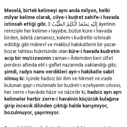
Meselâ, birtek kelimeyi aynı anda milyon, belki
milyar kelime olarak, cilve-i kudret sahife-i havada
istinsah ettiği gibi
, إِلَيْهِ يَصْعَدُ الْكَلِمُ الطَّيِّبُ 3 âyetinin
remziyle her kelime-i tayyibe, bütün küre-i havada
birden, âdetâ zamansız, kalem-i kudretle istinsah
edildiği gibi mânevî ve makbul hakikatlerin bir yazar-
bozar tahtası hükmünde olan
küre-i havada kudretin
acip bir mu'cizesinin
zaman-ı Âdemden beri ülfet
perdesi altında ehl-i gaflet nazarında saklandığı gibi;
şimdi, radyo namı verdikleri ayn-ı hakikatle sabit
olmuş ki:
İçinde hadsiz bir ilim ve hikmet ve irade
bulunan gayr-ı mütenahi bir kudret-i ezeliyenin cilvesi,
her zerre-i havâide hâzır ve nâzırdır ki,
hadsiz ayrı ayrı
kelimeler herbir zerre-i havaînin küçücük kulağına
girip incecik dilinden çıktığı halde karışmıyor,
bozulmuyor, şaşırmıyor.