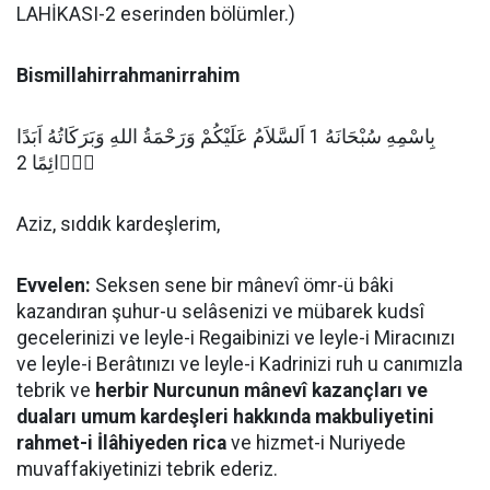
LAHİKASI-2 eserinden bölümler.)
Bismillahirrahmanirrahim
بِاسْمِهِ سُبْحَانَهُ 1 اَلسَّلاَمُ عَلَيْكُمْ وَرَحْمَةُ اللهِ وَبَرَكَاتُهُ اَبَدًا
دَۤائِمًا 2
Aziz, sıddık kardeşlerim,
Evvelen:
Seksen sene bir mânevî ömr-ü bâki
kazandıran şuhur-u selâsenizi ve mübarek kudsî
gecelerinizi ve leyle-i Regaibinizi ve leyle-i Miracınızı
ve leyle-i Berâtınızı ve leyle-i Kadrinizi ruh u canımızla
tebrik ve
herbir Nurcunun mânevî kazançları ve
duaları umum kardeşleri hakkında makbuliyetini
rahmet-i İlâhiyeden rica
ve hizmet-i Nuriyede
muvaffakiyetinizi tebrik ederiz.