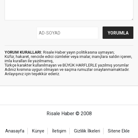
YORUM KURALLARI:
Risale Haber yayın politikasına uymayan;
Küfür, hakaret, rencide edici cümleler veya imalar, inançlara saldırı içeren,
imla kuralları ile yazılmamış,
Türkçe karakter kullanılmayan ve BÜYÜK HARFLERLE yazılmış yorumlar
Adınız kısmına uygun olmayan ve saçma rumuzlar onaylanmamaktadır.
Anlayışınız için teşekkür ederiz.
Risale Haber © 2008
Anasayfa
Künye
İletişim
Gizlilik İlkeleri
Sitene Ekle