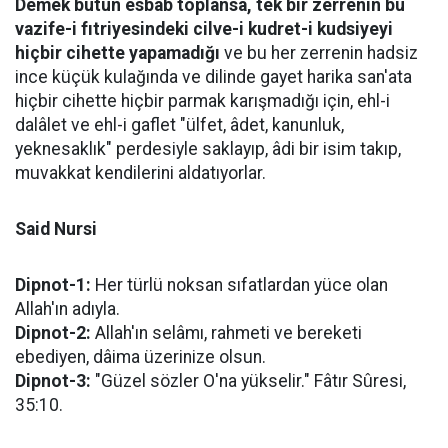
Demek bütün esbab toplansa, tek bir zerrenin bu
vazife-i fıtriyesindeki cilve-i kudret-i kudsiyeyi
hiçbir cihette yapamadığı
ve bu her zerrenin hadsiz
ince küçük kulağında ve dilinde gayet harika san'ata
hiçbir cihette hiçbir parmak karışmadığı için, ehl-i
dalâlet ve ehl-i gaflet "ülfet, âdet, kanunluk,
yeknesaklık" perdesiyle saklayıp, âdi bir isim takıp,
muvakkat kendilerini aldatıyorlar.
Said Nursi
Dipnot-1:
Her türlü noksan sıfatlardan yüce olan
Allah'ın adıyla.
Dipnot-2:
Allah'ın selâmı, rahmeti ve bereketi
ebediyen, dâima üzerinize olsun.
Dipnot-3:
"Güzel sözler O'na yükselir." Fâtır Sûresi,
35:10.