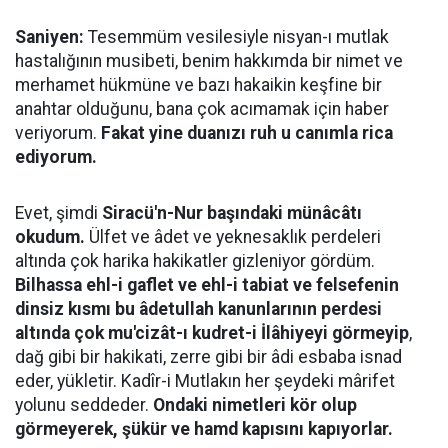
Saniyen:
Tesemmüm vesilesiyle nisyan-ı mutlak
hastalığının musibeti, benim hakkımda bir nimet ve
merhamet hükmüne ve bazı hakaikin keşfine bir
anahtar olduğunu, bana çok acımamak için haber
veriyorum.
Fakat yine duanızı ruh u canımla rica
ediyorum.
Evet, şimdi
Siracü'n-Nur başındaki münâcâtı
okudum.
Ülfet ve âdet ve yeknesaklık perdeleri
altında çok harika hakikatler gizleniyor gördüm.
Bilhassa ehl-i gaflet ve ehl-i tabiat ve felsefenin
dinsiz kısmı bu âdetullah kanunlarının perdesi
altında çok mu'cizât-ı kudret-i İlâhiyeyi görmeyip
,
dağ gibi bir hakikati, zerre gibi bir âdi esbaba isnad
eder, yükletir. Kadîr-i Mutlakın her şeydeki mârifet
yolunu seddeder.
Ondaki nimetleri kör olup
görmeyerek, şükür ve hamd kapısını kapıyorlar.