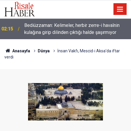
Müslümanlardan dilinizi çekin, onlardan biri
01:45
öldüğünde de
Anasayfa
Dünya
İnsan Vakfı, Mescid-i Aksa'da iftar
verdi