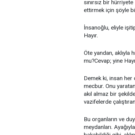
sınırsız bir hürriyet
ettirmek için şöyle b
İnsanoğlu, eliyle işi
Hayır.
Öte yandan, aklıyla h
mu?Cevap; yine Hayı
Demek ki, insan her
mecbur. Onu yaratan,
akıl almaz bir şekild
vazifelerde çalıştıran
Bu organların ve duy
meydanları. Ayağıyla 
bakabildiği gibi, aklı