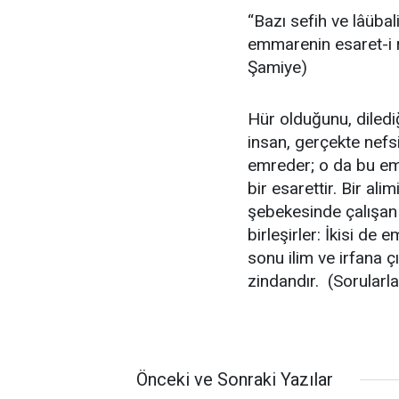
“Bazı sefih ve lâüba
emmarenin esaret-i re
Şamiye)
Hür olduğunu, dilediğ
insan, gerçekte nefsi
emreder; o da bu emre
bir esarettir. Bir ali
şebekesinde çalışan 
birleşirler: İkisi de 
sonu ilim ve irfana çı
zindandır. (Sorularla
Önceki ve Sonraki Yazılar