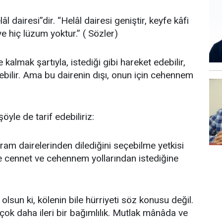
âl dairesi”dir. “Helâl dairesi geniştir, keyfe kâfi
e hiç lüzum yoktur.” ( Sözler)
 kalmak şartıyla, istediği gibi hareket edebilir,
rebilir. Ama bu dairenin dışı, onun için cehennem
öyle de tarif edebiliriz:
aram dairelerinden dilediğini seçebilme yetkisi
 de cennet ve cehennem yollarından istediğine
 olsun ki, kölenin bile hürriyeti söz konusu değil.
n çok daha ileri bir bağımlılık. Mutlak mânâda ve