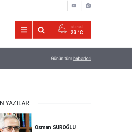
İstanbul
23 °C
00:01
Kâinattan risalet-i Muhammediyenin (a.s.m.) nur
Günün tüm
haberleri
N YAZILAR
Osman
SUROĞLU