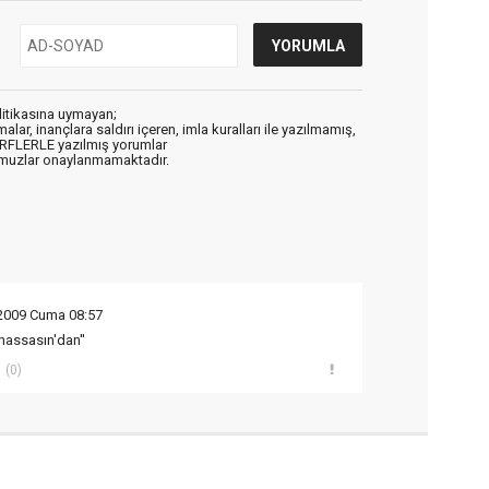
litikasına uymayan;
alar, inançlara saldırı içeren, imla kuralları ile yazılmamış,
ARFLERLE yazılmış yorumlar
muzlar onaylanmamaktadır.
 2009 Cuma 08:57
hassasın'dan''
(0)