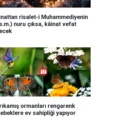
inattan risalet-i Muhammediyenin
.s.m.) nuru çıksa, kâinat vefat
ecek
rıkamış ormanları rengarenk
lebeklere ev sahipliği yapıyor