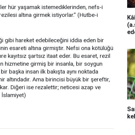
liler hür yaşamak istemediklerinden, nefs-i
zilesi altına girmek istiyorlar.” (Hutbe-i
Kâ
(a
ed
i gibi hareket edebileceğini iddia eden bir
nin esareti altına girmiştir. Nefsi ona kötülüğü
 kayıtsız şartsız itaat eder. Bu esaret, rezil
min hizmetine girmiş bir insanla, bir soygun
bir başka insan ilk bakışta aynı noktada
emir altındadır. Ama birincisi büyük bir şereftir,
kar. Diğeri ise rezalettir; neticesi azap ve
 İslamiyet)
Sa
ke