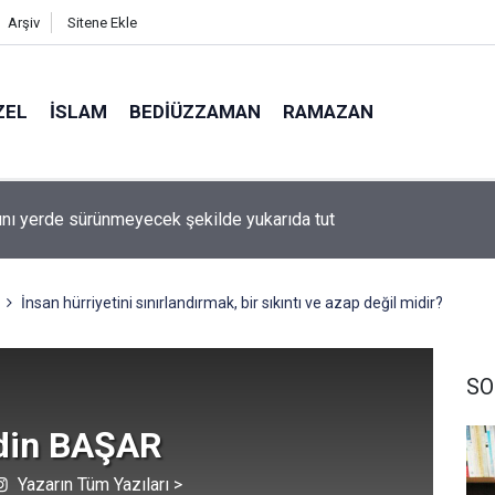
Arşiv
Sitene Ekle
ZEL
İSLAM
BEDIÜZZAMAN
RAMAZAN
 de O’dur, ağlatan da O’dur, öldüren de O’dur, dirilten de O’dur
İnsan hürriyetini sınırlandırmak, bir sıkıntı ve azap değil midir?
SO
din BAŞAR
Yazarın Tüm Yazıları >