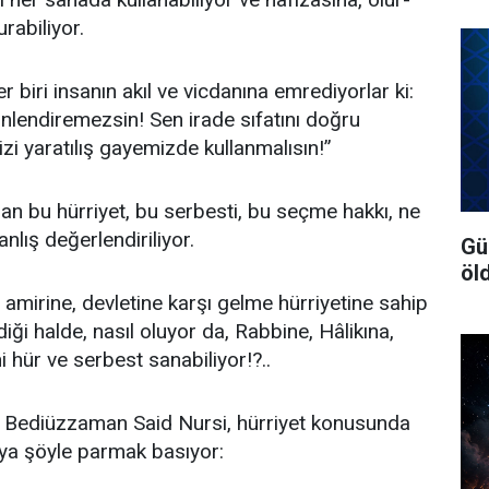
rabiliyor.
biri insanın akıl ve vicdanına emrediyorlar ki:
yönlendiremezsin! Sen irade sıfatını doğru
zi yaratılış gayemizde kullanmalısın!”
nan bu hürriyet, bu serbesti, bu seçme hakkı, ne
anlış değerlendiriliyor.
Gü
öl
 amirine, devletine karşı gelme hürriyetine sahip
diği halde, nasıl oluyor da, Rabbine, Hâlikına,
i hür ve serbest sanabiliyor!?..
n Bediüzzaman Said Nursi, hürriyet konusunda
aya şöyle parmak basıyor: