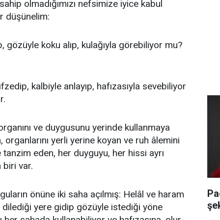
e sahip olmadığımızı nefsimize iyice kabul
ir düşünelim:
tip, gözüyle koku alıp, kulağıyla görebiliyor mu?
ıfzedip, kalbiyle anlayıp, hafızasıyla sevebiliyor
r.
 organını ve duygusunu yerinde kullanmaya
 organlarını yerli yerine koyan ve ruh âlemini
e tanzim eden, her duyguyu, her hissi ayrı
 biri var.
Pa
guların önüne iki saha açılmış: Helâl ve haram
şe
dilediği yere gidip gözüyle istediği yöne
nı her sahada kullanabiliyor ve hafızasına, olur-