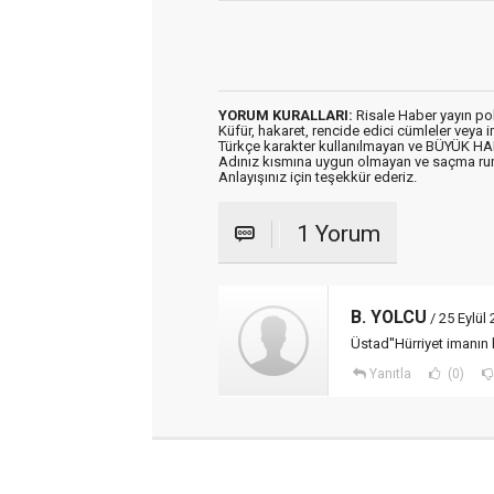
YORUM KURALLARI:
Risale Haber yayın po
Küfür, hakaret, rencide edici cümleler veya im
Türkçe karakter kullanılmayan ve BÜYÜK H
Adınız kısmına uygun olmayan ve saçma ru
Anlayışınız için teşekkür ederiz.
1 Yorum
B. YOLCU
/ 25 Eylül
Üstad''Hürriyet imanın 
Yanıtla
(0)