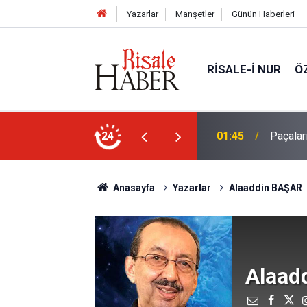
Yazarlar
Manşetler
Günün Haberleri
RISALE-I NUR
Ö
ekilde yukarıda tut
24
01:15
Güldüren
Anasayfa
Yazarlar
Alaaddin BAŞAR
Alaad