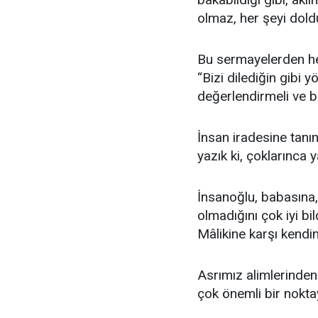
olmaz, her şeyi doldu
Bu sermayelerden her 
“Bizi dilediğin gibi 
değerlendirmeli ve bi
İnsan iradesine tanı
yazık ki, çoklarınca y
İnsanoğlu, babasına,
olmadığını çok iyi bil
Mâlikine karşı kendin
Asrımız alimlerinde
çok önemli bir nokt