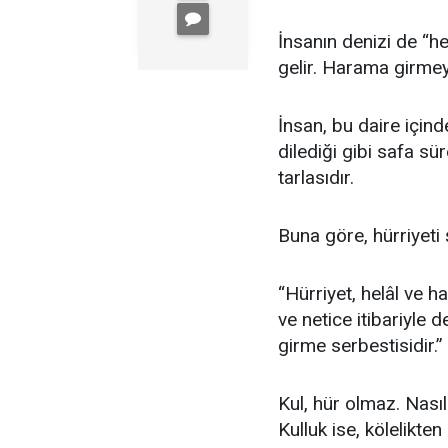
İnsanın denizi de “hel
gelir. Harama girmey
İnsan, bu daire içinde
dilediği gibi safa sü
tarlasıdır.
Buna göre, hürriyeti ş
“Hürriyet, helâl ve h
ve netice itibariyle
girme serbestisidir.”
Kul, hür olmaz. Nasıl
Kulluk ise, kölelikte