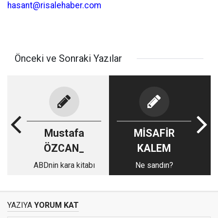
hasant@risalehaber.com
Önceki ve Sonraki Yazılar
Mustafa
MİSAFİR
ÖZCAN_
KALEM
ABDnin kara kitabı
Ne sandın?
YAZIYA
YORUM KAT