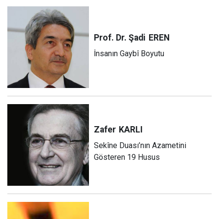
Prof. Dr. Şadi
EREN
İnsanın Gaybî Boyutu
Zafer
KARLI
Sekîne Duası’nın Azametini
Gösteren 19 Husus