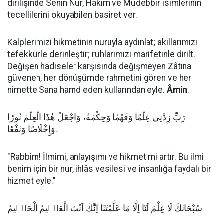
dirilişinde Senin Nûr, Hakîm ve Müdebbir isimlerinin
tecellilerini okuyabilen basiret ver.
Kalplerimizi hikmetinin nuruyla aydınlat; akıllarımızı
tefekkürle derinleştir; ruhlarımızı marifetinle dirilt.
Değişen hadiseler karşısında değişmeyen Zâtına
güvenen, her dönüşümde rahmetini gören ve her
nimette Sana hamd eden kullarından eyle.
Âmin
.
رَبِّ زِدْنِي عِلْمًا وَفَهْمًا وَحِكْمَةً، وَاجْعَلْ هٰذَا الْعِلْمَ نُورًا
وَإِخْلَاصًا وَنَفْعًا.
"Rabbim! İlmimi, anlayışımı ve hikmetimi artır. Bu ilmi
benim için bir nur, ihlâs vesilesi ve insanlığa faydalı bir
hizmet eyle."
سُبْحَانَكَ لَا عِلْمَ لَنَٓا اِلَّا مَا عَلَّمْتَنَٓا اِنَّكَ اَنْتَ الْعَلٖيمُ الْحَكٖيمُ