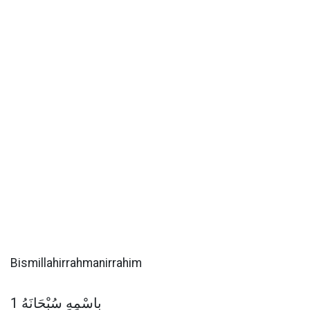
Bismillahirrahmanirrahim
بِاسْمِهِ سُبْحَانَهُ 1