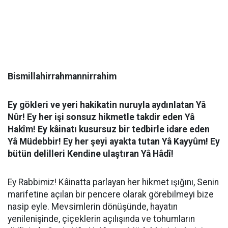
Bismillahirrahmannirrahim
Ey gökleri ve yeri hakikatin nuruyla aydınlatan Yâ
Nûr! Ey her işi sonsuz hikmetle takdir eden Yâ
Hakîm! Ey kâinatı kusursuz bir tedbirle idare eden
Yâ Müdebbir! Ey her şeyi ayakta tutan Yâ Kayyûm! Ey
bütün delilleri Kendine ulaştıran Yâ Hâdî!
Ey Rabbimiz! Kâinatta parlayan her hikmet ışığını, Senin
marifetine açılan bir pencere olarak görebilmeyi bize
nasip eyle. Mevsimlerin dönüşünde, hayatın
yenilenişinde, çiçeklerin açılışında ve tohumların