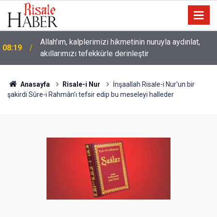
Bediüzzaman: Münâcâtı, seksen yaşında iken yeni
02:15
dünyaya gelmişim gibi okudum
Anasayfa
Risale-i Nur
İnşaallah Risale-i Nur'un bir
şakirdi Sûre-i Rahmân'ı tefsir edip bu meseleyi halleder