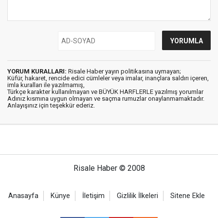
YORUM KURALLARI:
Risale Haber yayın politikasına uymayan;
Küfür, hakaret, rencide edici cümleler veya imalar, inançlara saldırı içeren,
imla kuralları ile yazılmamış,
Türkçe karakter kullanılmayan ve BÜYÜK HARFLERLE yazılmış yorumlar
Adınız kısmına uygun olmayan ve saçma rumuzlar onaylanmamaktadır.
Anlayışınız için teşekkür ederiz.
Risale Haber © 2008
Anasayfa
Künye
İletişim
Gizlilik İlkeleri
Sitene Ekle