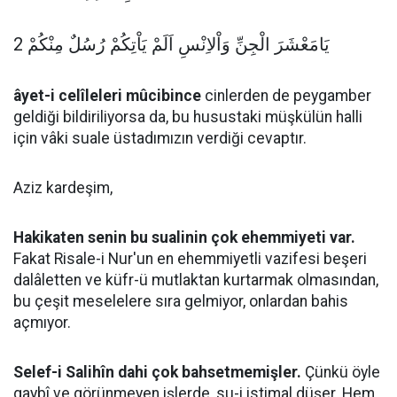
يَامَعْشَرَ الْجِنِّ وَاْلاِنْسِ اَلَمْ يَاْتِكُمْ رُسُلٌ مِنْكُمْ 2
âyet-i celîleleri mûcibince
cinlerden de peygamber
geldiği bildiriliyorsa da, bu husustaki müşkülün halli
için vâki suale üstadımızın verdiği cevaptır.
Aziz kardeşim,
Hakikaten senin bu sualinin çok ehemmiyeti var.
Fakat Risale-i Nur'un en ehemmiyetli vazifesi beşeri
dalâletten ve küfr-ü mutlaktan kurtarmak olmasından,
bu çeşit meselelere sıra gelmiyor, onlardan bahis
açmıyor.
Selef-i Salihîn dahi çok bahsetmemişler.
Çünkü öyle
gaybî ve görünmeyen işlerde, su-i istimal düşer. Hem