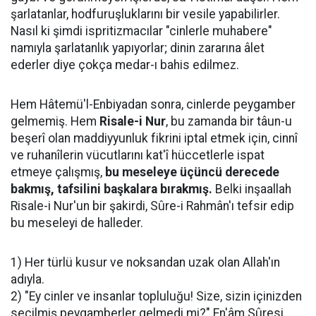
şarlatanlar, hodfuruşluklarını bir vesile yapabilirler.
Nasıl ki şimdi ispritizmacılar "cinlerle muhabere"
namıyla şarlatanlık yapıyorlar; dinin zararına âlet
ederler diye çokça medar-ı bahis edilmez.
Hem Hâtemü'l-Enbiyadan sonra, cinlerde peygamber
gelmemiş. Hem
Risale-i Nur
, bu zamanda bir tâun-u
beşerî olan maddiyyunluk fikrini iptal etmek için, cinnî
ve ruhanîlerin vücutlarını kat'î hüccetlerle ispat
etmeye çalışmış,
bu meseleye üçüncü derecede
bakmış, tafsilini başkalara bırakmış.
Belki inşaallah
Risale-i Nur'un bir şakirdi, Sûre-i Rahmân'ı tefsir edip
bu meseleyi de halleder.
1) Her türlü kusur ve noksandan uzak olan Allah'ın
adıyla.
2) "Ey cinler ve insanlar topluluğu! Size, sizin içinizden
seçilmiş peygamberler gelmedi mi?" En'âm Sûresi,