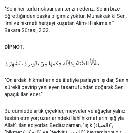
"Seni her türlü noksandan tenzih ederiz. Senin bize
öğrettiğinden başka bilgimiz yoktur. Muhakkak ki Sen,
ilmi ve hikmeti herşeyi kuşatan Alîm-i Hakîmsin."
Bakara Sûresi, 2:32.
DİPNOT
:
تَتَلَأْلَأُ الضِّيَاءُ بِدَلَالَةِ حِكَمِهَا مِنْ تَدْوِيرِكَ، تُشْهِرُكَ.
"Onlardaki hikmetlerin delâletiyle parlayan ışıklar, Senin
sürekli çevirip yenileyen tasarrufundan doğarak Seni
apaçık ilan eder."
Bu cümlede artık çiçekler, meyveler ve ağaçlar yalnız
tesbih etmiyor; üzerlerindeki İlâhî hikmetlerin ışığıyla
Allah'ı ilan ediyorlar. Bediüzzaman, "ışık (الضياء)",
"hikmet (الحكم)" ve "tedvir (التدوير)" kavramlarını bir