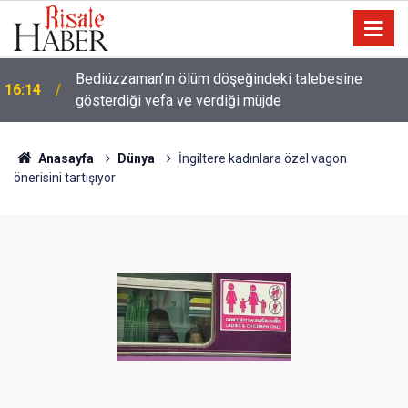
Meta'ya çocuk güvenliği davasında rekor ceza: 567
14:57
milyon dolar ödeyecek
Anasayfa
Dünya
İngiltere kadınlara özel vagon
önerisini tartışıyor