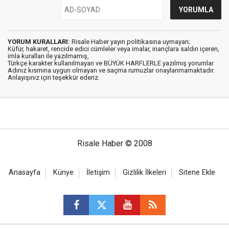
YORUM KURALLARI:
Risale Haber yayın politikasına uymayan;
Küfür, hakaret, rencide edici cümleler veya imalar, inançlara saldırı içeren,
imla kuralları ile yazılmamış,
Türkçe karakter kullanılmayan ve BÜYÜK HARFLERLE yazılmış yorumlar
Adınız kısmına uygun olmayan ve saçma rumuzlar onaylanmamaktadır.
Anlayışınız için teşekkür ederiz.
Risale Haber © 2008
Anasayfa
Künye
İletişim
Gizlilik İlkeleri
Sitene Ekle