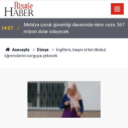
13:40
Çile çekilen yol!
Anasayfa
Dünya
İngiltere, başını örten ilkokul
öğrencilerini sorguya çekecek