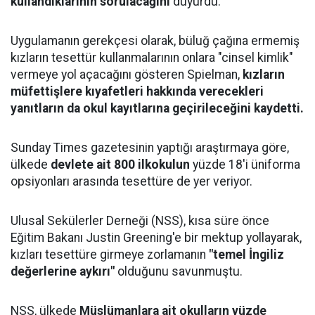
kullandıklarının sorulacağını
duyurdu.
Uygulamanın gerekçesi olarak, büluğ çağına ermemiş
kızların tesettür kullanmalarının onlara "cinsel kimlik"
vermeye yol açacağını gösteren Spielman,
kızların
müfettişlere kıyafetleri hakkında verecekleri
yanıtların da okul kayıtlarına geçirileceğini kaydetti.
Sunday Times gazetesinin yaptığı araştırmaya göre,
ülkede
devlete ait 800 ilkokulun
yüzde 18'i üniforma
opsiyonları arasında tesettüre de yer veriyor.
Ulusal Sekülerler Derneği (NSS), kısa süre önce
Eğitim Bakanı Justin Greening'e bir mektup yollayarak,
kızları tesettüre girmeye zorlamanın
"temel İngiliz
değerlerine aykırı"
olduğunu savunmuştu.
NSS, ülkede
Müslümanlara ait okulların yüzde