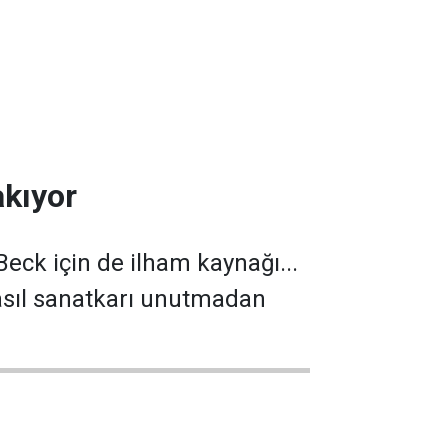
akıyor
 Beck için de ilham kaynağı...
 asıl sanatkarı unutmadan