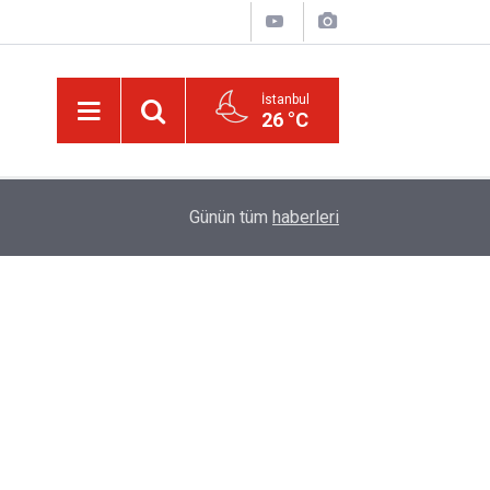
İstanbul
26 °C
17:03
Halamın bıyığı olsa amcamdan evrim geçirdiğini
Günün tüm
haberleri