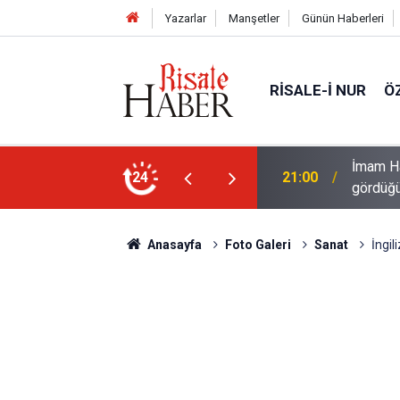
Yazarlar
Manşetler
Günün Haberleri
RISALE-I NUR
Ö
Abdülmecid Nursi'yi üstü çamurlu
24
20:00
Filisti
Anasayfa
Foto Galeri
Sanat
İngil