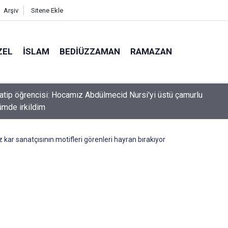
Arşiv
Sitene Ekle
ZEL
İSLAM
BEDIÜZZAMAN
RAMAZAN
n Konvoyu'na katılan Fransız aktivist Müslüman oldu
iz kar sanatçısının motifleri görenleri hayran bırakıyor