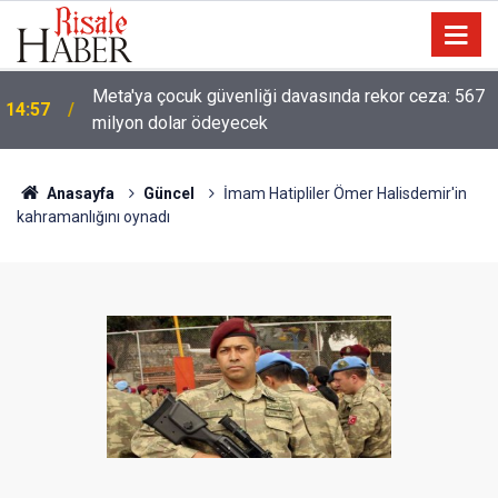
13:40
Çile çekilen yol!
Anasayfa
Güncel
İmam Hatipliler Ömer Halisdemir'in
kahramanlığını oynadı