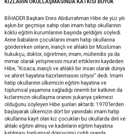
KIZLARIN OKULLAŞMASINDA KATKISI BÜYÜK
BİHADER Başkanı Enes Abdurrahman Hibe de yüz yılı
aşkın bir geçmişe sahip olan imam hatip okullarının
köklü eğitim kurumlarının başında geldiğini söyledi.
Anne babaların çocuklarını imam hatip okullarına
gönderirken onların, inançlı ve ahlaklı bir Müslüman
hukukçu, doktor, öğretmen, imam, mühendis ya da
mimar olarak yetişmesini murat ettiklerini kaydeden
Hibe, "Kısaca, inançlı ve ahlaklı bir insan olarak dünya
ve ahiret hayatına hazırlanmasını istiyor" dedi. İmam
hatip okullarının ülkemizin eğitim hayatına ve
toplumsal yaşamına sağladığı önemli bir katkının da
kızlarımızın okullaşma oranını yukarıya çekmesi
olduğunu söyleyen Hibe şunları aktardı: 1970'lerden
başlayarak ülkemizin dört bir yanındaki imam hatip
okullarına kayıt olan kız çocukları bu okullarda dinî ve
ahlaki eğitim almış ve kadınların eğitim hayatına
katılması toplumsal dönüşümü ciddi oranda