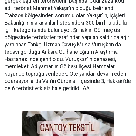
gerçekleştiren teröristlerin başında 'Cudi Zaza' kod
adlı terörist Mehmet Yakışır'ın olduğu belirlendi.
Trabzon bölgesinden sorumlu olan Yakışır'ın, İçişleri
Bakanlığı'nın arananlar listesindeki 300 bin lira ödüllü
'gri' kategorisinde bulunuyor. Şırnak'ın Görmeç üs
bölgesinde teröristler tarafından yapılan saldırıda ağır
yaralanan Tankçı Uzman Çavuş Musa Vuruşkan da
tedavi gördüğü Ankara Gülhane Eğitim Araştırma
Hastanesi'nde şehit oldu. Vuruşkan'ın cenazesi,
memleketi Adıyaman'ın Gölbaşı ilçesi Hamzalar
köyünde toprağa verilecek. Öte yandan devam eden
operasyonlarda Van'ın Gürpınar ilçesinde 3, Hakkâri'de
de 6 terörist etkisiz hale getirildi. AA