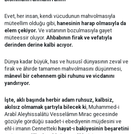
Evet, her insan, kendi vücudunun mahvolmasıyla
müteellim olduğu gibi,
hanesinin harap olmasıyla da
elem çekiyor.
Ve vatanının bozulmasıyla gayet
müteessir oluyor.
Ahbabının firak ve vefatıyla
derinden derine kalbi acıyor.
Dünya kadar büyük, has ve hususî dünyasının zeval ve
firak ve âhirde tamamen mahvolmasını düşünmesi,
mânevî bir cehennem gibi ruhunu ve vicdanını
yandırıyor.
İşte, aklı başında herbir adam ruhsuz, kalbsiz,
akılsız olmamak şartıyla bilecek ki
, Muhammed-i
Arabî Aleyhissalâtü Vesselâmın Mirac gecesinde
gözüyle gördüğü saadet-i ebediyenin müjdesini ve
ehl-i imanın Cennetteki
hayat-ı bakiyesinin beşaretini