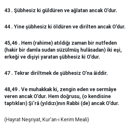
43 . Şübhesiz ki güldüren ve ağlatan ancak O’dur.
44 . Yine şübhesiz ki öldüren ve dirilten ancak O’dur.
45,46 . Hem (rahime) atıldığı zaman bir nutfeden
(hakir bir damla sudan süzülmüş hulâsadan) iki eşi,
erkeği ve dişiyi yaratan şübhesiz ki O’dur.
47 . Tekrar diriltmek de şübhesiz O’na âiddir.
48,49 . Ve muhakkak ki, zengin eden ve sermâye
veren ancak O’dur. Hem doğrusu, (o kendisine
taptıkları) Şi‘râ (yıldızı)nın Rabbi (de) ancak O’dur.
(Hayrat Neşriyat, Kur'an-ı Kerim Meali)