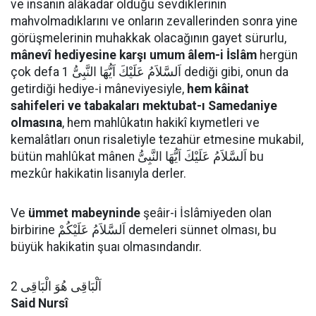
ve insanın alâkadar olduğu sevdiklerinin
mahvolmadıklarını ve onların zevallerinden sonra yine
görüşmelerinin muhakkak olacağının gayet sürurlu,
mânevî hediyesine karşı umum âlem-i İslâm
hergün
çok defa اَلسَّلاَمُ عَلَيْكَ اَيُّهَا النَّبِىُّ 1 dediği gibi, onun da
getirdiği hediye-i mâneviyesiyle,
hem kâinat
sahifeleri ve tabakaları mektubat-ı Samedaniye
olmasına
, hem mahlûkatın hakikî kıymetleri ve
kemalâtları onun risaletiyle tezahür etmesine mukabil,
bütün mahlûkat mânen اَلسَّلاَمُ عَلَيْكَ اَيُّهَا النَّبِىُّ bu
mezkûr hakikatin lisanıyla derler.
Ve
ümmet mabeyninde
şeâir-i İslâmiyeden olan
birbirine اَلسَّلاَمُ عَلَيْكُمْ demeleri sünnet olması, bu
büyük hakikatin şuaı olmasındandır.
اَلْبَاقِى هُوَ الْبَاقِى 2
Said Nursî