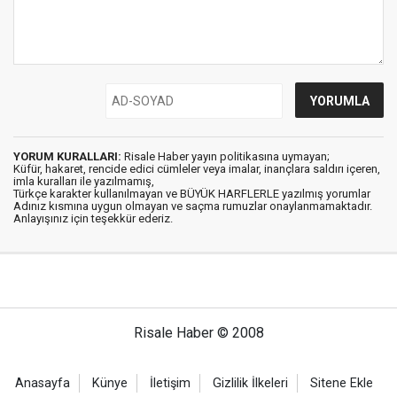
YORUM KURALLARI:
Risale Haber yayın politikasına uymayan;
Küfür, hakaret, rencide edici cümleler veya imalar, inançlara saldırı içeren,
imla kuralları ile yazılmamış,
Türkçe karakter kullanılmayan ve BÜYÜK HARFLERLE yazılmış yorumlar
Adınız kısmına uygun olmayan ve saçma rumuzlar onaylanmamaktadır.
Anlayışınız için teşekkür ederiz.
Risale Haber © 2008
Anasayfa
Künye
İletişim
Gizlilik İlkeleri
Sitene Ekle