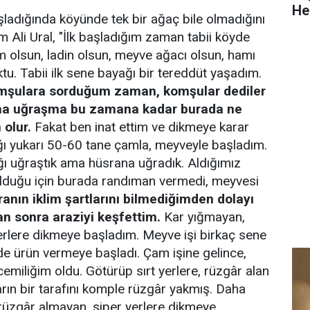
He
ladığında köyünde tek bir ağaç bile olmadığını
 Ali Ural, "İlk başladığım zaman tabii köyde
am olsun, ladin olsun, meyve ağacı olsun, hamı
tu. Tabii ilk sene bayağı bir tereddüt yaşadım.
şulara sorduğum zaman, komşular dediler
una uğraşma bu zamana kadar burada ne
 olur.
Fakat ben inat ettim ve dikmeye karar
ğı yukarı 50-60 tane çamla, meyveyle başladım.
ı uğraştık ama hüsrana uğradık. Aldığımız
olduğu için burada randıman vermedi, meyvesi
ranın iklim şartlarını bilmediğimden dolayı
n sonra araziyi keşfettim.
Kar yığmayan,
 yerlere dikmeye başladım. Meyve işi birkaç sene
de ürün vermeye başladı. Çam işine gelince,
emiliğim oldu. Götürüp sırt yerlere, rüzgâr alan
arın bir tarafını komple rüzgâr yakmış. Daha
rüzgâr almayan, siper yerlere dikmeye