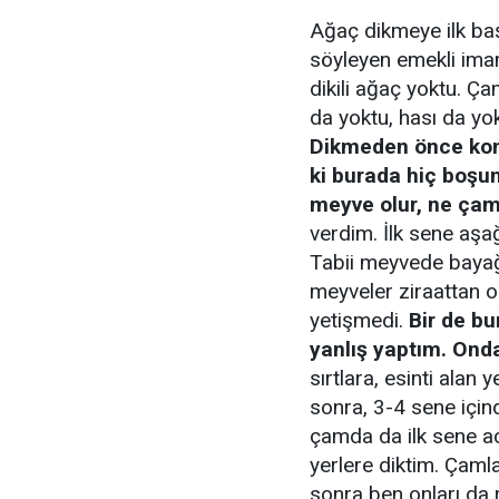
Ağaç dikmeye ilk baş
söyleyen emekli imam
dikili ağaç yoktu. Ç
da yoktu, hası da yok
Dikmeden önce kom
ki burada hiç boş
meyve olur, ne çam
verdim. İlk sene aşa
Tabii meyvede bayağ
meyveler ziraattan 
yetişmedi.
Bir de bu
yanlış yaptım. Onda
sırtlara, esinti alan
sonra, 3-4 sene için
çamda da ilk sene ac
yerlere diktim. Çaml
sonra ben onları da 