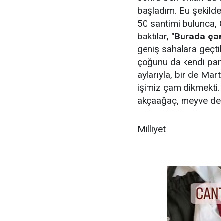
başladım. Bu şekild
50 santimi bulunca,
baktılar,
"Burada ça
geniş sahalara geçti
çoğunu da kendi para
aylarıyla, bir de Mar
işimiz çam dikmekti. 
akçaağaç, meyve der
Milliyet