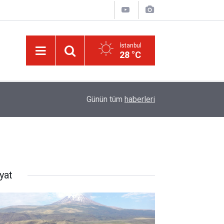
İstanbul
28 °C
08:47
LGS yerleştirme raporu açıklandı: Şampiyonların t
Günün tüm
haberleri
yat