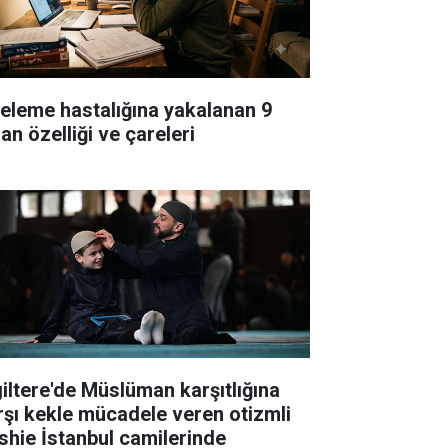
teleme hastalığına yakalanan 9
an özelliği ve çareleri
giltere'de Müslüman karşıtlığına
rşı kekle mücadele veren otizmli
shie İstanbul camilerinde