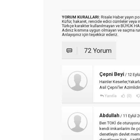
YORUM KURALLARI:
Risale Haber yayın po
Küfür, hakaret, rencide edici cümleler veya im
Türkçe karakter kullanılmayan ve BÜYÜK H
Adınız kısmına uygun olmayan ve saçma ru
Anlayışınız için teşekkür ederiz.
72 Yorum
Çepni Beyi
/ 12 Eylü
Hainler Keserler,Yakarl
Asil Çepni'ler Azimlidir
Yanıtla
(0)
Abdullah
/ 11 Eylül 
Ben TOKİ de oturuyoru
kendi imkanlarim ile ço
denetleyin devlet memu
denetleyen Yok.. özell