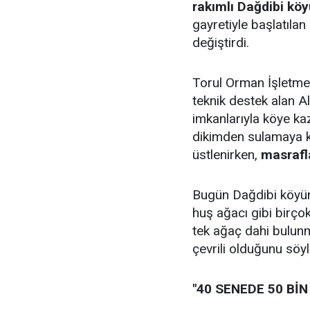
rakımlı Dağdibi kö
gayretiyle başlatıla
değiştirdi.
Torul Orman İşletme
teknik destek alan Al
imkanlarıyla köye ka
dikimden sulamaya k
üstlenirken,
masrafla
Bugün Dağdibi köyünd
huş ağacı gibi birço
tek ağaç dahi bulun
çevrili olduğunu söyl
"40 SENEDE 50 BİN