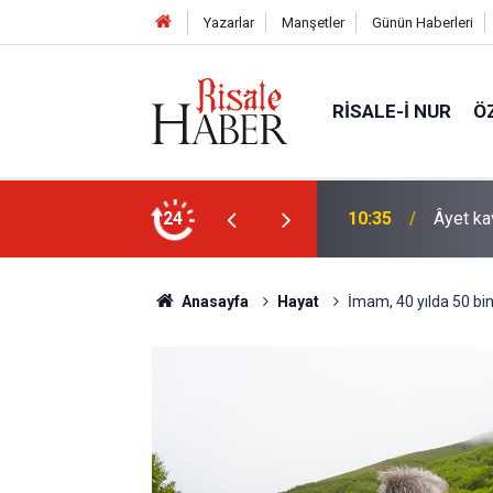
Yazarlar
Manşetler
Günün Haberleri
RISALE-I NUR
Ö
arklı bir yönü
24
09:25
İyi Müs
Anasayfa
Hayat
İmam, 40 yılda 50 bi