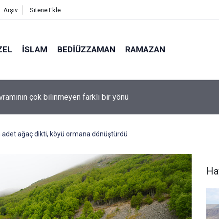
Arşiv
Sitene Ekle
ZEL
İSLAM
BEDIÜZZAMAN
RAMAZAN
lüman olmanın ölçüsü nedir?
n adet ağaç dikti, köyü ormana dönüştürdü
Ha