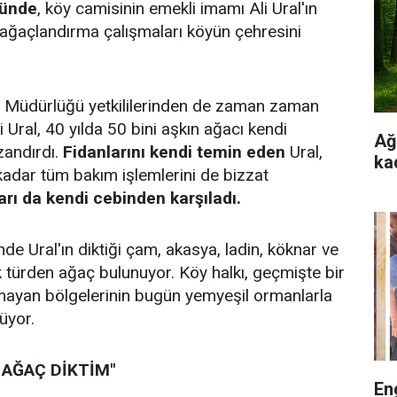
yünde
, köy camisinin emekli imamı Ali Ural'ın
n ağaçlandırma çalışmaları köyün çehresini
 Müdürlüğü yetkililerinden de zaman zaman
i Ural, 40 yılda 50 bini aşkın ağacı kendi
Ağ
zandırdı.
Fidanlarını kendi temin eden
Ural,
ka
adar tüm bakım işlemlerini de bizzat
rı da kendi cebinden karşıladı.
e Ural'ın diktiği çam, akasya, ladin, köknar ve
k türden ağaç bulunuyor. Köy halkı, geçmişte bir
mayan bölgelerinin bugün yemyeşil ormanlarla
üyor.
 AĞAÇ DİKTİM"
En