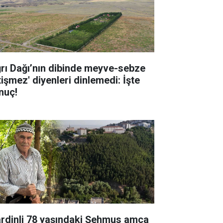
ğrı Dağı’nın dibinde meyve-sebze
tişmez' diyenleri dinlemedi: İşte
nuç!
rdinli 78 yaşındaki Şehmus amca