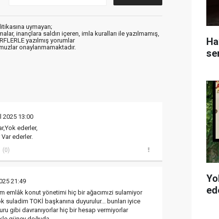
litikasına uymayan;
alar, inançlara saldırı içeren, imla kuralları ile yazılmamış,
Ha
ARFLERLE yazılmış yorumlar
muzlar onaylanmamaktadır.
se
l 2025 13:00
ar,Yok ederler,
 Var ederler.
(0)
Yo
2025 21:49
ede
m emlâk konut yönetimi hiç bir ağacımızi sulamiyor
k suladim TOKİ başkanına duyurulur... bunları iyice
ru gibi davranıyorlar hiç bir hesap vermiyorlar
ikle güney doğuda..