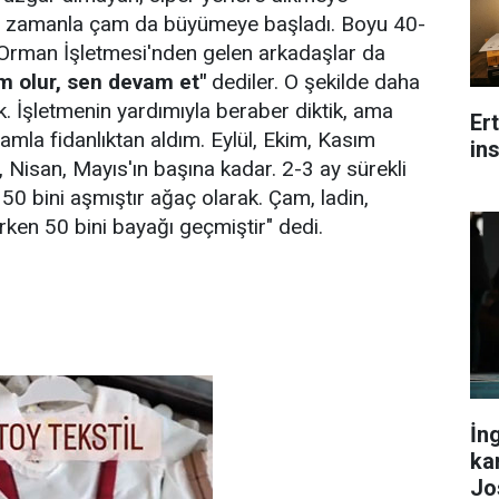
e zamanla çam da büyümeye başladı. Boyu 40-
 Orman İşletmesi'nden gelen arkadaşlar da
m olur, sen devam et"
dediler. O şekilde daha
k. İşletmenin yardımıyla beraber diktik, ama
Er
mla fidanlıktan aldım. Eylül, Ekim, Kasım
ins
t, Nisan, Mayıs'ın başına kadar. 2-3 ay sürekli
50 bini aşmıştır ağaç olarak. Çam, ladin,
ken 50 bini bayağı geçmiştir" dedi.
İn
ka
Jo