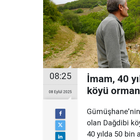
08:25
İmam, 40 yıl
köyü orman
08 Eylül 2025
Gümüşhane'nin e
olan Dağdibi k
40 yılda 50 bin