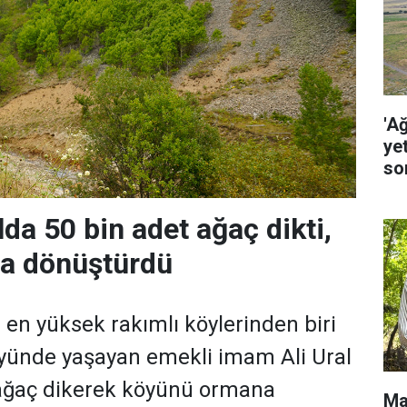
'A
ye
so
da 50 bin adet ağaç dikti,
a dönüştürdü
n yüksek rakımlı köylerinden biri
öyünde yaşayan emekli imam Ali Ural
 ağaç dikerek köyünü ormana
Ma