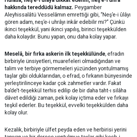
Hülâsa, neş’e-i ûlâya dikkat edenin, neş’e-i uhrâ
hakkında tereddüdü kalmaz.
Peygamber
Aleyhissalâtü Vesselâmın emrettiği gibi, “Neş’e-i ûlâyı
gören adam, neş’e-i uhrâyı inkâr edebilir mi?” Çünkü
ikinci teşekkül, yani ikinci yapılış, birinci teşekkülden
daha kolaydır. Bunu yapan, onu daha kolay yapar.
Meselâ, bir fırka askerin ilk teşekkülünde
, efradın
birbiriyle ünsiyetleri, muarefeleri olmadığından ve
talim ve terbiye görmemeleri yüzünden yontulmamış
taşlar gibi olduklarından, o efrad, o fırkanın bünyesinde
yerleştirilinceye kadar çok zahmetler vardır. Fakat
ba’de’t-teşekkül terhis edilip de bir daha taht-ı silâha
dâvet edildiği zaman, pek kolay içtima eder ve fırkayı
teşkil ederler. Bu teşekkül, evvelki teşekkülden daha
kolay olur.
Kezalik, birbiriyle ülfet peyda eden ve herbirisi yerini