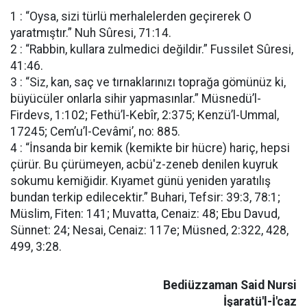
1 : “Oysa, sizi türlü merhalelerden geçirerek O
yaratmıştır.” Nuh Sûresi, 71:14.
2 : “Rabbin, kullara zulmedici değildir.” Fussilet Sûresi,
41:46.
3 : “Siz, kan, saç ve tırnaklarınızı toprağa gömünüz ki,
büyücüler onlarla sihir yapmasınlar.” Müsnedü’l-
Firdevs, 1:102; Fethü’l-Kebîr, 2:375; Kenzü’l-Ummal,
17245; Cem’u’l-Cevâmi’, no: 885.
4 : “İnsanda bir kemik (kemikte bir hücre) hariç, hepsi
çürür. Bu çürümeyen, acbü'z-zeneb denilen kuyruk
sokumu kemiğidir. Kıyamet günü yeniden yaratılış
bundan terkip edilecektir.” Buhari, Tefsir: 39:3, 78:1;
Müslim, Fiten: 141; Muvatta, Cenaiz: 48; Ebu Davud,
Sünnet: 24; Nesai, Cenaiz: 117e; Müsned, 2:322, 428,
499, 3:28.
Bediüzzaman Said Nursi
İşaratü'l-İ'caz