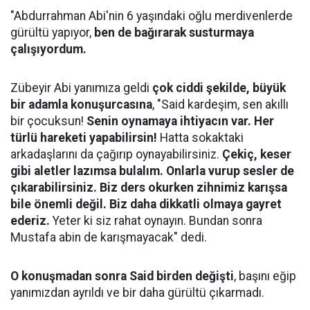
"Abdurrahman Abi'nin 6 yaşındaki oğlu merdivenlerde
gürültü yapıyor,
ben de bağırarak susturmaya
çalışıyordum.
Zübeyir Abi yanımıza geldi
çok ciddi şekilde, büyük
bir adamla konuşurcasına
, "Said kardeşim, sen akıllı
bir çocuksun!
Senin oynamaya ihtiyacın var. Her
türlü hareketi yapabilirsin!
Hatta sokaktaki
arkadaşlarını da çağırıp oynayabilirsiniz.
Çekiç, keser
gibi aletler lazımsa bulalım. Onlarla vurup sesler de
çıkarabilirsiniz. Biz ders okurken zihnimiz karışsa
bile önemli değil. Biz daha dikkatli olmaya gayret
ederiz.
Yeter ki siz rahat oynayın. Bundan sonra
Mustafa abin de karışmayacak" dedi.
O konuşmadan sonra Said birden değişti
, başını eğip
yanımızdan ayrıldı ve bir daha gürültü çıkarmadı.