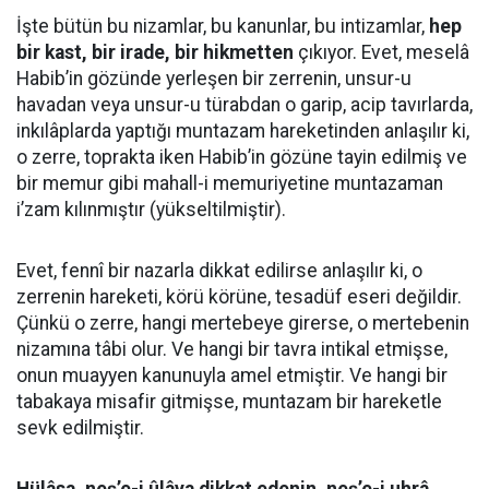
İşte bütün bu nizamlar, bu kanunlar, bu intizamlar,
hep
bir kast, bir irade, bir hikmetten
çıkıyor. Evet, meselâ
Habib’in gözünde yerleşen bir zerrenin, unsur-u
havadan veya unsur-u türabdan o garip, acip tavırlarda,
inkılâplarda yaptığı muntazam hareketinden anlaşılır ki,
o zerre, toprakta iken Habib’in gözüne tayin edilmiş ve
bir memur gibi mahall-i memuriyetine muntazaman
i’zam kılınmıştır (yükseltilmiştir).
Evet, fennî bir nazarla dikkat edilirse anlaşılır ki, o
zerrenin hareketi, körü körüne, tesadüf eseri değildir.
Çünkü o zerre, hangi mertebeye girerse, o mertebenin
nizamına tâbi olur. Ve hangi bir tavra intikal etmişse,
onun muayyen kanunuyla amel etmiştir. Ve hangi bir
tabakaya misafir gitmişse, muntazam bir hareketle
sevk edilmiştir.