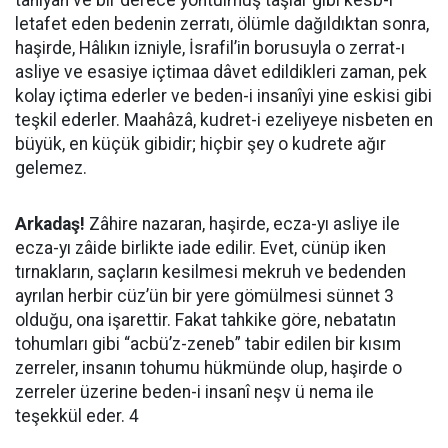
tanıyan ve bir derece yontulmuş taşlar gibi kesb-i
letafet eden bedenin zerratı, ölümle dağıldıktan sonra,
haşirde, Hâlıkın izniyle, İsrafil’in borusuyla o zerrat-ı
asliye ve esasiye içtimaa dâvet edildikleri zaman, pek
kolay içtima ederler ve beden-i insanîyi yine eskisi gibi
teşkil ederler. Maahâzâ, kudret-i ezeliyeye nisbeten en
büyük, en küçük gibidir; hiçbir şey o kudrete ağır
gelemez.
Arkadaş!
Zâhire nazaran, haşirde, ecza-yı asliye ile
ecza-yı zâide birlikte iade edilir. Evet, cünüp iken
tırnakların, saçların kesilmesi mekruh ve bedenden
ayrılan herbir cüz’ün bir yere gömülmesi sünnet 3
olduğu, ona işarettir. Fakat tahkike göre, nebatatın
tohumları gibi “acbü’z-zeneb” tabir edilen bir kısım
zerreler, insanın tohumu hükmünde olup, haşirde o
zerreler üzerine beden-i insanî neşv ü nema ile
teşekkül eder. 4