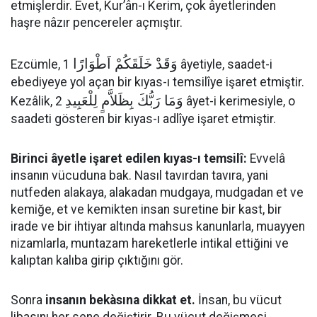
etmişlerdir. Evet, Kur’ân-ı Kerim, çok âyetlerinden
haşre nâzır pencereler açmıştır.
وَقَدْ خَلَقَكُمْ اَطْوَارًا
Ezcümle, 1
âyetiyle, saadet-i
ebediyeye yol açan bir kıyas-ı temsilîye işaret etmiştir.
وَمَا رَبُّكَ بِظَلاَّمٍ لِلْعَبِيدِ
Kezâlik, 2
âyet-i kerimesiyle, o
saadeti gösteren bir kıyas-ı adlîye işaret etmiştir.
Birinci âyetle işaret edilen kıyas-ı temsilî:
Evvelâ
insanın vücuduna bak. Nasıl tavırdan tavıra, yani
nutfeden alakaya, alakadan mudgaya, mudgadan et ve
kemiğe, et ve kemikten insan suretine bir kast, bir
irade ve bir ihtiyar altında mahsus kanunlarla, muayyen
nizamlarla, muntazam hareketlerle intikal ettiğini ve
kalıptan kalıba girip çıktığını gör.
Sonra
insanın bekàsına dikkat et.
İnsan, bu vücut