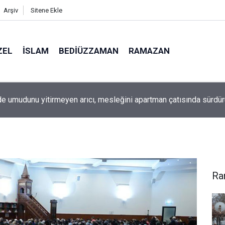
Arşiv
Sitene Ekle
ZEL
İSLAM
BEDIÜZZAMAN
RAMAZAN
e umudunu yitirmeyen arıcı, mesleğini apartman çatısında sürdü
Ra