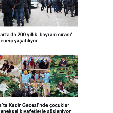
arta'da 200 yıllık 'bayram sırası'
leneği yaşatılıyor
s’ta Kadir Gecesi’nde çocuklar
leneksel kıyafetlerle süsleniyor