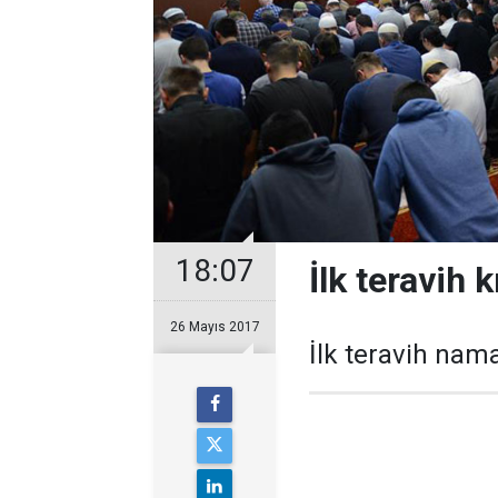
18:07
İlk teravih k
26 Mayıs 2017
İlk teravih nama