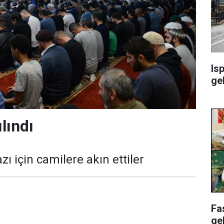
Isp
ge
ılındı
zı için camilere akın ettiler
Fa
ge