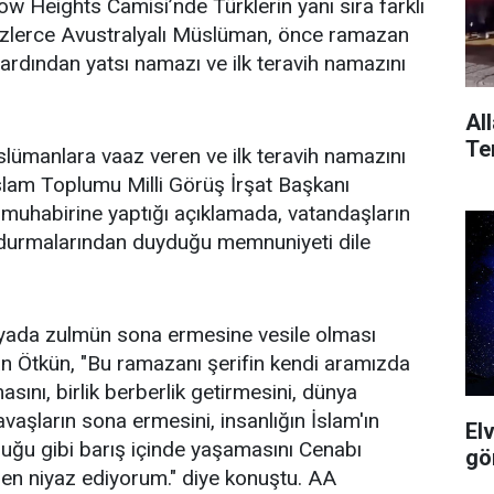
 Heights Camisi’nde Türklerin yanı sıra farklı
üzlerce Avustralyalı Müslüman, önce ramazan
 ardından yatsı namazı ve ilk teravih namazını
All
Ter
lümanlara vaaz veren ve ilk teravih namazını
İslam Toplumu Milli Görüş İrşat Başkanı
uhabirine yaptığı açıklamada, vatandaşların
oldurmalarından duyduğu memnuniyeti dile
yada zulmün sona ermesine vesile olması
n Ötkün, "Bu ramazanı şerifin kendi aramızda
asını, birlik berberlik getirmesini, dünya
vaşların sona ermesini, insanlığın İslam'ın
El
uğu gibi barış içinde yaşamasını Cenabı
gö
den niyaz ediyorum." diye konuştu. AA