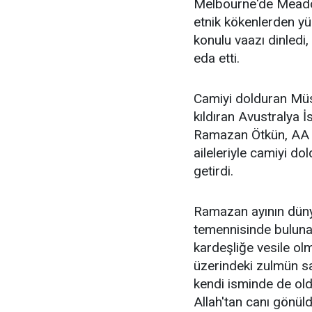
Melbourne'de Meadow
etnik kökenlerden y
konulu vaazı dinledi,
eda etti.
Camiyi dolduran Müs
kıldıran Avustralya 
Ramazan Ötkün, AA m
aileleriyle camiyi d
getirdi.
Ramazan ayının dün
temennisinde buluna
kardeşliğe vesile olm
üzerindeki zulmün sa
kendi isminde de old
Allah'tan canı gönül