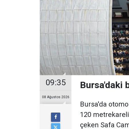
09:35
Bursa'daki 
08 Ağustos 2026
Bursa'da otomob
120 metrekareli
çeken Safa Cami