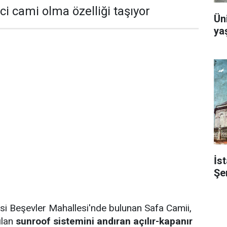
ci cami olma özelliği taşıyor
Ün
yaş
İst
Şe
çesi Beşevler Mahallesi'nde bulunan Safa Camii,
ılan
sunroof sistemini andıran açılır-kapanır