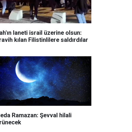
ah'ın laneti israil üzerine olsun:
avih kılan Filistinlilere saldırdılar
veda Ramazan: Şevval hilali
rünecek