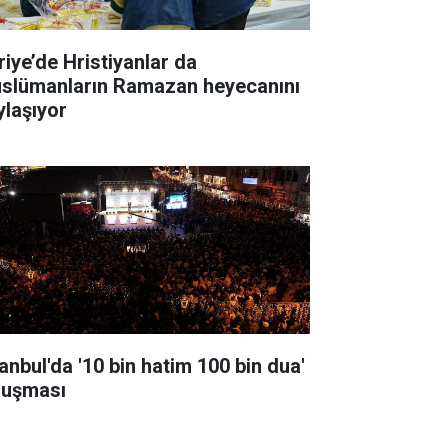
riye’de Hristiyanlar da
slümanların Ramazan heyecanını
ylaşıyor
tanbul'da '10 bin hatim 100 bin dua'
luşması