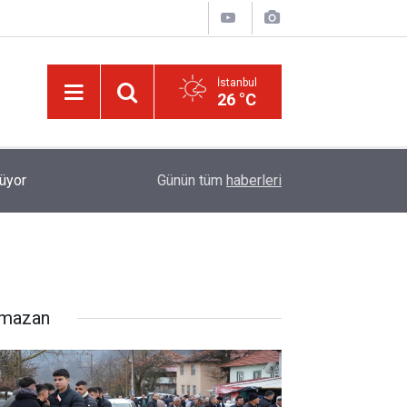
İstanbul
26 °C
Allah'ım! Âfâkta ve nefislerimizde sanatının hayre
rüyor
08:33
Günün tüm
haberleri
göster
mazan