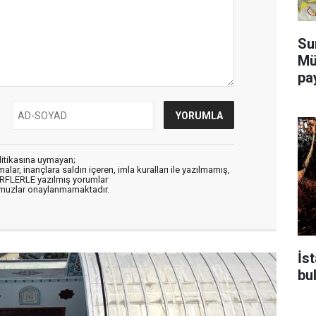
Su
Mü
pa
litikasına uymayan;
alar, inançlara saldırı içeren, imla kuralları ile yazılmamış,
ARFLERLE yazılmış yorumlar
muzlar onaylanmamaktadır.
İs
bu