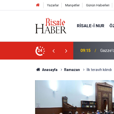
Yazarlar
Manşetler
Günün Haberleri
RISALE-I NUR
Ö
var!
24
09:15
Gazze'd
Anasayfa
Ramazan
İlk teravih kılındı